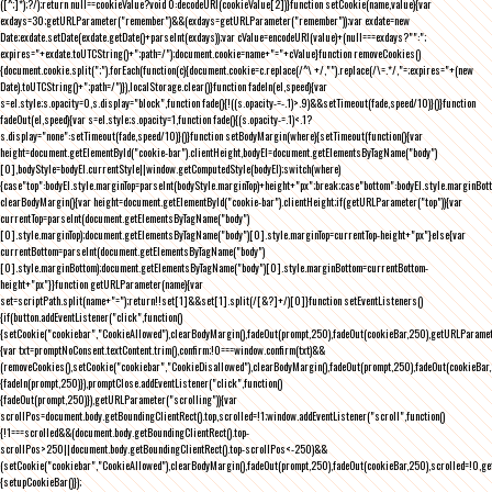
([^;]*);?/);return null==cookieValue?void 0:decodeURI(cookieValue[2])}function setCookie(name,value){var
exdays=30;getURLParameter("remember")&&(exdays=getURLParameter("remember"));var exdate=new
Date;exdate.setDate(exdate.getDate()+parseInt(exdays));var cValue=encodeURI(value)+(null===exdays?"":";
expires="+exdate.toUTCString()+";path=/");document.cookie=name+"="+cValue}function removeCookies()
{document.cookie.split(";").forEach(function(c){document.cookie=c.replace(/^\ +/,"").replace(/\=.*/,"=;expires="+(new
Date).toUTCString()+";path=/")}),localStorage.clear()}function fadeIn(el,speed){var
s=el.style;s.opacity=0,s.display="block",function fade(){!((s.opacity-=-.1)>.9)&&setTimeout(fade,speed/10)}()}function
fadeOut(el,speed){var s=el.style;s.opacity=1,function fade(){(s.opacity-=.1)<.1?
s.display="none":setTimeout(fade,speed/10)}()}function setBodyMargin(where){setTimeout(function(){var
height=document.getElementById("cookie-bar").clientHeight,bodyEl=document.getElementsByTagName("body")
[0],bodyStyle=bodyEl.currentStyle||window.getComputedStyle(bodyEl);switch(where)
{case"top":bodyEl.style.marginTop=parseInt(bodyStyle.marginTop)+height+"px";break;case"bottom":bodyEl.style.marginBo
clearBodyMargin(){var height=document.getElementById("cookie-bar").clientHeight;if(getURLParameter("top")){var
currentTop=parseInt(document.getElementsByTagName("body")
[0].style.marginTop);document.getElementsByTagName("body")[0].style.marginTop=currentTop-height+"px"}else{var
currentBottom=parseInt(document.getElementsByTagName("body")
[0].style.marginBottom);document.getElementsByTagName("body")[0].style.marginBottom=currentBottom-
height+"px"}}function getURLParameter(name){var
set=scriptPath.split(name+"=");return!!set[1]&&set[1].split(/[&?]+/)[0]}function setEventListeners()
{if(button.addEventListener("click",function()
{setCookie("cookiebar","CookieAllowed"),clearBodyMargin(),fadeOut(prompt,250),fadeOut(cookieBar,250),getURLParameter
{var txt=promptNoConsent.textContent.trim(),confirm;!0===window.confirm(txt)&&
(removeCookies(),setCookie("cookiebar","CookieDisallowed"),clearBodyMargin(),fadeOut(prompt,250),fadeOut(cookieBar,25
{fadeIn(prompt,250)}),promptClose.addEventListener("click",function()
{fadeOut(prompt,250)}),getURLParameter("scrolling")){var
scrollPos=document.body.getBoundingClientRect().top,scrolled=!1;window.addEventListener("scroll",function()
{!1===scrolled&&(document.body.getBoundingClientRect().top-
scrollPos>250||document.body.getBoundingClientRect().top-scrollPos<-250)&&
(setCookie("cookiebar","CookieAllowed"),clearBodyMargin(),fadeOut(prompt,250),fadeOut(cookieBar,250),scrolled=!0,ge
{setupCookieBar()});