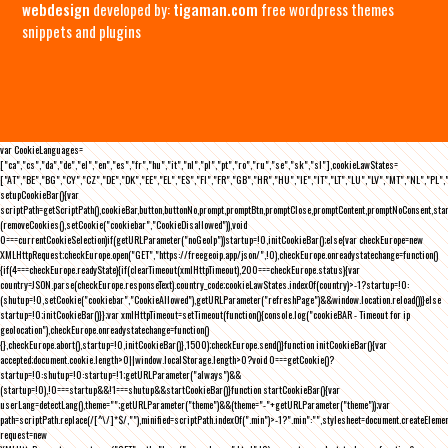
webdesign
developed by:
tigaman.com
free wordpress themes
snippets and plugins
var CookieLanguages=
["ca","cs","da","de","el","en","es","fr","hu","it","nl","pl","pt","ro","ru","se","sk","sl"],cookieLawStates=
["AT","BE","BG","CY","CZ","DE","DK","EE","EL","ES","FI","FR","GB","HR","HU","IE","IT","LT","LU","LV","MT","NL","PL",
setupCookieBar(){var
scriptPath=getScriptPath(),cookieBar,button,buttonNo,prompt,promptBtn,promptClose,promptContent,promptNoConsent,st
(removeCookies(),setCookie("cookiebar","CookieDisallowed")),void
0===currentCookieSelection)if(getURLParameter("noGeoIp"))startup=!0,initCookieBar();else{var checkEurope=new
XMLHttpRequest;checkEurope.open("GET","https://freegeoip.app/json/",!0),checkEurope.onreadystatechange=function()
{if(4===checkEurope.readyState){if(clearTimeout(xmlHttpTimeout),200===checkEurope.status){var
country=JSON.parse(checkEurope.responseText).country_code;cookieLawStates.indexOf(country)>-1?startup=!0:
(shutup=!0,setCookie("cookiebar","CookieAllowed"),getURLParameter("refreshPage")&&window.location.reload())}else
startup=!0;initCookieBar()}};var xmlHttpTimeout=setTimeout(function(){console.log("cookieBAR - Timeout for ip
geolocation"),checkEurope.onreadystatechange=function()
{},checkEurope.abort(),startup=!0,initCookieBar()},1500);checkEurope.send()}function initCookieBar(){var
accepted;document.cookie.length>0||window.localStorage.length>0?void 0===getCookie()?
startup=!0:shutup=!0:startup=!1;getURLParameter("always")&&
(startup=!0),!0===startup&&!1===shutup&&startCookieBar()}function startCookieBar(){var
userLang=detectLang(),theme="";getURLParameter("theme")&&(theme="-"+getURLParameter("theme"));var
path=scriptPath.replace(/[^\/]*$/,""),minified=scriptPath.indexOf(".min")>-1?".min":"",stylesheet=document.createEleme
request=new