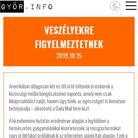
VESZÉLYEKRE
FIGYELMEZTETNEK
2019.10.15
Amerikában átlagosan két és fél órát töltenek el emberek a
közösségi média böngészésével naponta, amely nem csak
kikapcsolódást nyújt, hanem úgy tűnik, az egészséget is komolyan
befolyásolja – olvasható a Daily Mail hírei közt.
A közvélemény-kutatás eredménye alapján a legtöbben a
természetes gyógymódokkal kísérleteznek, új mozgásformákat
vagy új diétákat próbálnak ki az interneten ajánlottak alapján. Ezek a