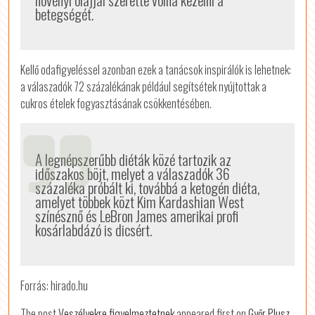
betegségét.
Kellő odafigyeléssel azonban ezek a tanácsok inspirálók is lehetnek:
a válaszadók 72 százalékának például segítsétek nyújtottak a
cukros ételek fogyasztásának csökkentésében.
A legnépszerűbb diéták közé tartozik az
időszakos böjt, melyet a válaszadók 36
százaléka próbált ki, továbbá a ketogén diéta,
amelyet többek közt Kim Kardashian West
színésznő és LeBron James amerikai profi
kosárlabdázó is dicsért.
Forrás: hirado.hu
The post
Veszélyekre figyelmeztetnek
appeared first on
Győr Plusz
.