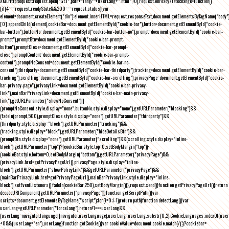
XMLHttpRequest;request.open("GET",path+"lang/"+userLang+".html",!0),request.onreadystatechange=function()
{if(4===request.readyState&&200===request.status){var
element=document.createElement("div");element.innerHTML=request.responseText,document.getElementsByTagName("body"
[0].appendChild(element),cookieBar=document.getElementById("cookie-bar"),button=document.getElementById("cookie-
bar-button"),buttonNo=document.getElementById("cookie-bar-button-no"),prompt=document.getElementById("cookie-bar-
prompt"),promptBtn=document.getElementById("cookie-bar-prompt-
button"),promptClose=document.getElementById("cookie-bar-prompt-
close"),promptContent=document.getElementById("cookie-bar-prompt-
content"),promptNoConsent=document.getElementById("cookie-bar-no-
consent"),thirdparty=document.getElementById("cookie-bar-thirdparty"),tracking=document.getElementById("cookie-bar-
tracking"),scrolling=document.getElementById("cookie-bar-scrolling"),privacyPage=document.getElementById("cookie-
bar-privacy-page"),privacyLink=document.getElementById("cookie-bar-privacy-
link"),mainBarPrivacyLink=document.getElementById("cookie-bar-main-privacy-
link"),getURLParameter("showNoConsent")||
(promptNoConsent.style.display="none",buttonNo.style.display="none"),getURLParameter("blocking")&&
(fadeIn(prompt,500),promptClose.style.display="none"),getURLParameter("thirdparty")&&
(thirdparty.style.display="block"),getURLParameter("tracking")&&
(tracking.style.display="block"),getURLParameter("hideDetailsBtn")&&
(promptBtn.style.display="none"),getURLParameter("scrolling")&&(scrolling.style.display="inline-
block"),getURLParameter("top")?(cookieBar.style.top=0,setBodyMargin("top")):
(cookieBar.style.bottom=0,setBodyMargin("bottom")),getURLParameter("privacyPage")&&
(privacyLink.href=getPrivacyPageUrl(),privacyPage.style.display="inline-
block"),getURLParameter("showPolicyLink")&&getURLParameter("privacyPage")&&
(mainBarPrivacyLink.href=getPrivacyPageUrl(),mainBarPrivacyLink.style.display="inline-
block"),setEventListeners(),fadeIn(cookieBar,250),setBodyMargin()}},request.send()}function getPrivacyPageUrl(){return
decodeURIComponent(getURLParameter("privacyPage"))}function getScriptPath(){var
scripts=document.getElementsByTagName("script");for(i=0;i
-1))return path}function detectLang(){var
userLang=getURLParameter("forceLang");return!1===userLang&&
(userLang=navigator.language||navigator.userLanguage),userLang=userLang.substr(0,2),CookieLanguages.indexOf(user
<0&&(userLang="en"),userLang}function getCookie(){var cookieValue=document.cookie.match(/(;)?cookiebar=