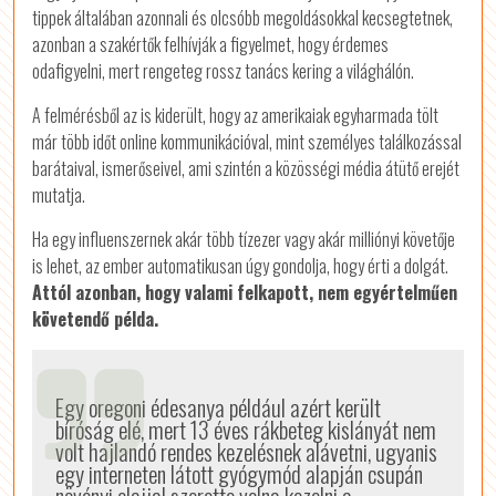
tippek általában azonnali és olcsóbb megoldásokkal kecsegtetnek,
azonban a szakértők felhívják a figyelmet, hogy érdemes
odafigyelni, mert rengeteg rossz tanács kering a világhálón.
A felmérésből az is kiderült, hogy az amerikaiak egyharmada tölt
már több időt online kommunikációval, mint személyes találkozással
barátaival, ismerőseivel, ami szintén a közösségi média átütő erejét
mutatja.
Ha egy influenszernek akár több tízezer vagy akár milliónyi követője
is lehet, az ember automatikusan úgy gondolja, hogy érti a dolgát.
Attól azonban, hogy valami felkapott, nem egyértelműen
követendő példa.
Egy oregoni édesanya például azért került
bíróság elé, mert 13 éves rákbeteg kislányát nem
volt hajlandó rendes kezelésnek alávetni, ugyanis
egy interneten látott gyógymód alapján csupán
növényi olajjal szerette volna kezelni a