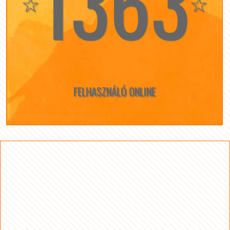
1363
☆
☆
FELHASZNÁLÓ ONLINE