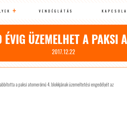
LYEK
VENDÉGLÁTÁS
KAPCSOLA
0 ÉVIG ÜZEMELHET A PAKSI
2017.12.22
bította a paksi atomerőmű 4. blokkjának üzemeltetési engedélyét az