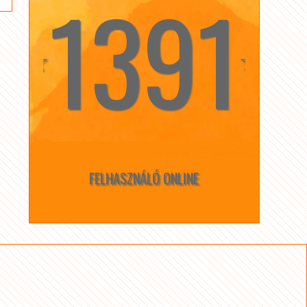
1391
☆
☆
FELHASZNÁLÓ ONLINE