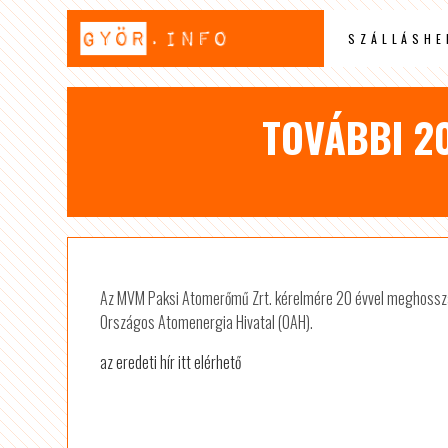
SZÁLLÁSHE
TOVÁBBI 2
Az MVM Paksi Atomerőmű Zrt. kérelmére 20 évvel meghosszab
Országos Atomenergia Hivatal (OAH).
az eredeti hír itt elérhető