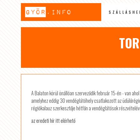
SZÁLLÁSHE
TOR
A Balaton körül önállóan szerveződik február 15-én - van aho
amelyhez eddig 30 vendéglátóhely csatlakozott az üdülőrégió 
régiókalauz szerkesztője hétfőn a vendéglátósok részvételév
az eredeti hír itt elérhető