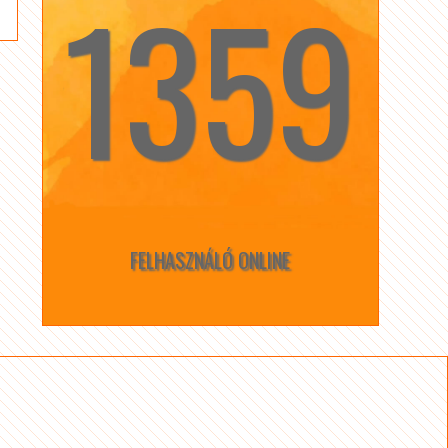
1359
☆
☆
FELHASZNÁLÓ ONLINE