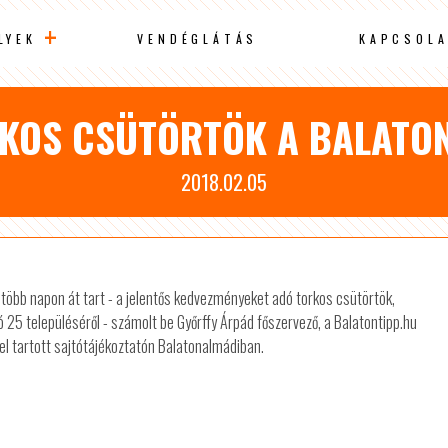
LYEK
VENDÉGLÁTÁS
KAPCSOLA
KOS CSÜTÖRTÖK A BALATO
2018.02.05
l több napon át tart - a jelentős kedvezményeket adó torkos csütörtök,
25 településéről - számolt be Győrffy Árpád főszervező, a Balatontipp.hu
el tartott sajtótájékoztatón Balatonalmádiban.