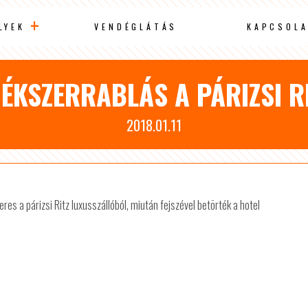
LYEK
VENDÉGLÁTÁS
KAPCSOLA
 ÉKSZERRABLÁS A PÁRIZSI R
2018.01.11
eres a párizsi Ritz luxusszállóból, miután fejszével betörték a hotel