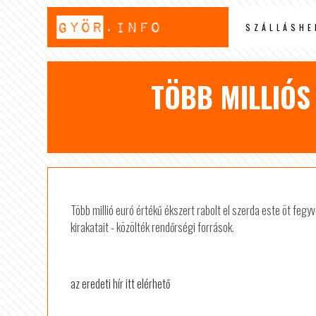
SZÁLLÁSHE
TÖBB MILLIÓS
Több millió euró értékű ékszert rabolt el szerda este öt fegyv
kirakatait - közölték rendőrségi források.
az eredeti hír itt elérhető