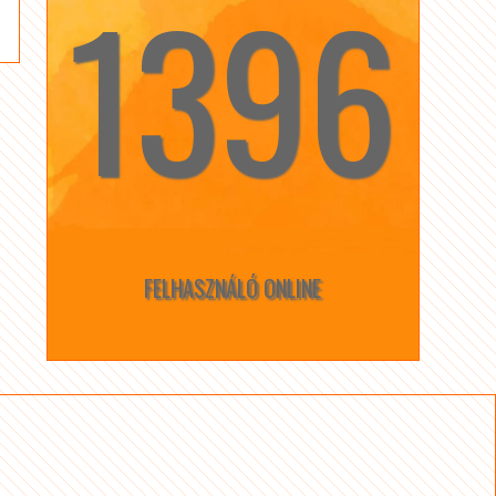
1396
☆
☆
FELHASZNÁLÓ ONLINE