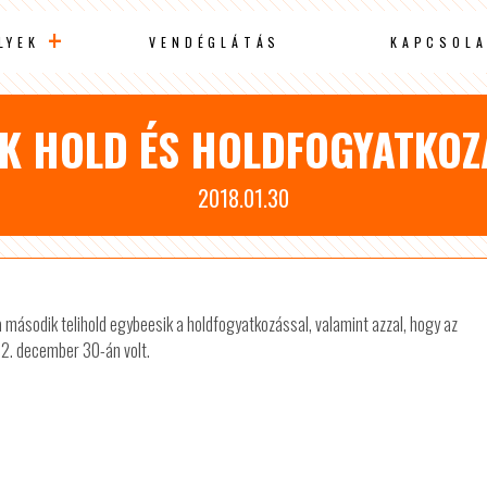
LYEK
VENDÉGLÁTÁS
KAPCSOLA
K HOLD ÉS HOLDFOGYATKOZ
2018.01.30
 a második telihold egybeesik a holdfogyatkozással, valamint azzal, hogy az
982. december 30-án volt.