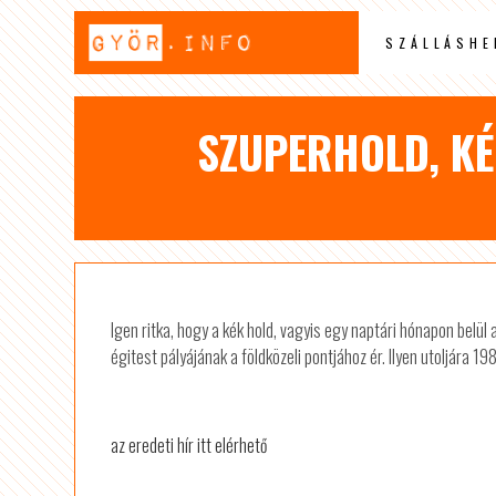
SZÁLLÁSHE
SZUPERHOLD, KÉ
Igen ritka, hogy a kék hold, vagyis egy naptári hónapon belül
égitest pályájának a földközeli pontjához ér. Ilyen utoljára 1
az eredeti hír itt elérhető