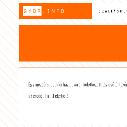
SZÁLLÁSHE
Egy mezőörsi családi ház udvarán keletkezett tűz csütörtökö
az eredeti hír itt elérhető