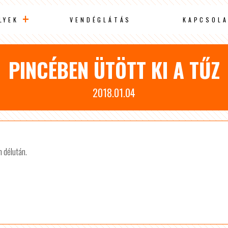
LYEK
VENDÉGLÁTÁS
KAPCSOLA
PINCÉBEN ÜTÖTT KI A TŰZ
2018.01.04
n délután.