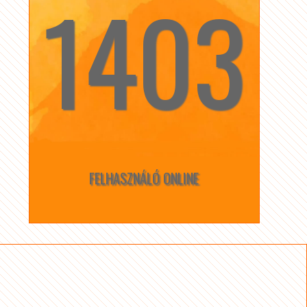
1403
☆
☆
FELHASZNÁLÓ ONLINE