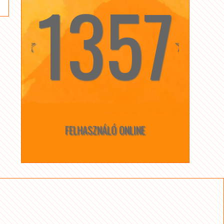
1357
☆
☆
FELHASZNÁLÓ ONLINE