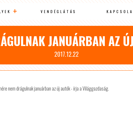
LYEK
VENDÉGLÁTÁS
KAPCSOLA
ÁGULNAK JANUÁRBAN AZ Ú
2017.12.22
enére nem drágulnak januárban az új autók - írja a Világgazdaság.