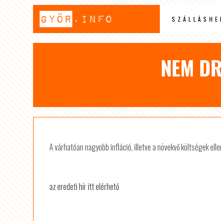
SZÁLLÁSHE
NEM DR
A várhatóan nagyobb infláció, illetve a növekvő költségek ell
az eredeti hír itt elérhető