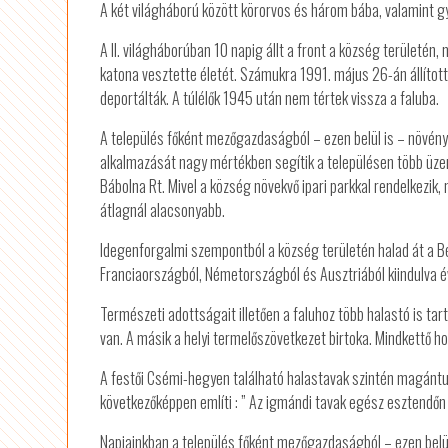
A két világháború között körorvos és három bába, valamint g
A II. világháborúban 10 napig állt a front a község területén
katona vesztette életét. Számukra 1991. május 26-án állítot
deportálták. A túlélők 1945 után nem tértek vissza a faluba.
A település főként mezőgazdaságból – ezen belül is – növén
alkalmazását nagy mértékben segítik a településen több üzemm
Bábolna Rt. Mivel a község növekvő ipari parkkal rendelkezik
átlagnál alacsonyabb.
Idegenforgalmi szempontból a község területén halad át a B
Franciaországból, Németországból és Ausztriából kiindulva 
Természeti adottságait illetően a faluhoz több halastó is ta
van. A másik a helyi termelőszövetkezet birtoka. Mindkettő h
A festői Csémi-hegyen található halastavak szintén magántu
következőképpen említi : ” Az igmándi tavak egész esztendőn 
Napjainkban a település főként mezőgazdaságból – ezen belü