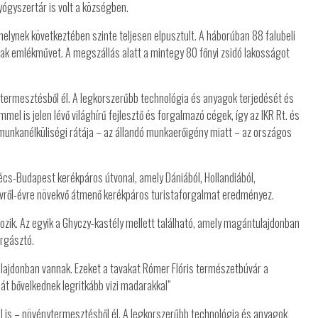
yógyszertár is volt a községben.
, melynek következtében szinte teljesen elpusztult. A háborúban 88 falubeli
tak emlékművet. A megszállás alatt a mintegy 80 főnyi zsidó lakosságot
ytermesztésből él. A legkorszerűbb technológia és anyagok terjedését és
el is jelen lévő világhírű fejlesztő és forgalmazó cégek, így az IKR Rt. és
, munkanélküliségi rátája – az állandó munkaerőigény miatt – az országos
écs-Budapest kerékpáros útvonal, amely Dániából, Hollandiából,
évről-évre növekvő átmenő kerékpáros turistaforgalmat eredményez.
rtozik. Az egyik a Ghyczy-kastély mellett található, amely magántulajdonban
orgásztó.
lajdonban vannak. Ezeket a tavakat Rómer Flóris természetbúvár a
át bővelkednek legritkább vizi madarakkal”
l is – növénytermesztésből él. A legkorszerűbb technológia és anyagok