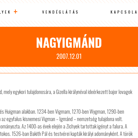
LYEK
VENDÉGLÁTÁS
KAPCSOLA
NAGYIGMÁND
2007.12.01
ly egykori tulajdonosára, a Gizella királynéval ideérkezett bajor lovagok
n és Huigman alakban. 1234-ben Vigmam, 1270-ben Wygman, 1290-ben
az egyfalus kisnemesi Vigman – Igmánd – nemzetség tulajdona volt.
mányozta. Az 1400-as évek elején a Zichyek tartottak igényt a falura. A
rtokos. 1526-ban Bakith Pál és testvérei kapták királyi adományként. A török