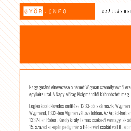
SZÁLLÁSHE
Nagyigmánd elnevezése a német Wigman személynévből ered, me
egyikére utal. A Nagy-előtag Kisigmándtól különbözteti meg.
Legkorábbi okleveles említése 1233-ból származik, Wygma
Wygmand, 1332-ben Vigman változatokban. Az Árpád-korban 
1332-ben Róbert Károly király Tamás csókakői várnagynak ado
15. század közepén pedig már a Hédervári család volt itt a bi