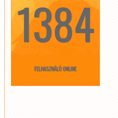
1384
☆
☆
FELHASZNÁLÓ ONLINE