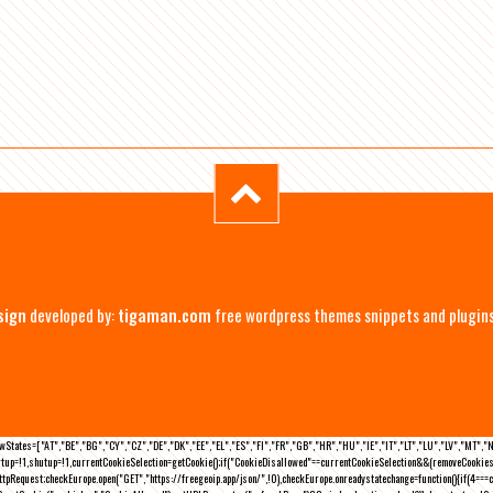
sign
developed by:
tigaman.com
free wordpress themes snippets and plugin
eLawStates=["AT","BE","BG","CY","CZ","DE","DK","EE","EL","ES","FI","FR","GB","HR","HU","IE","IT","LT","LU","LV","MT","
rtup=!1,shutup=!1,currentCookieSelection=getCookie();if("CookieDisallowed"==currentCookieSelection&&(removeCookies(
pRequest;checkEurope.open("GET","https://freegeoip.app/json/",!0),checkEurope.onreadystatechange=function(){if(4===