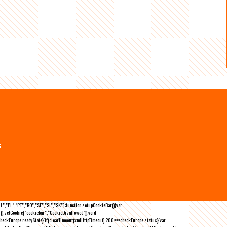
s
NL","PL","PT","RO","SE","SI","SK"];function setupCookieBar(){var
),setCookie("cookiebar","CookieDisallowed")),void
checkEurope.readyState){if(clearTimeout(xmlHttpTimeout),200===checkEurope.status){var