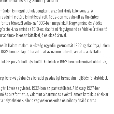
ellner család és Bergl Sámuel jóvoltából.
ándon is megállt Chulabougkorn, a sziámi király különvonata. A
rsadalmi életére is hatással volt. 1892-ben megalakult az Önkéntes
t fontos tényezői voltak az 1906-ban megalakult Nagyigmánd és Vidéke
égítette ki, valamint az 1910-es alapítású Nagyigmánd és Vidéke Értékesítő
uradalmak lakosait látták el jó és olcsó áruval.
étesült Halom-malom. A község egyedüli gőzmalmát 1922-ig alapítója, Halom
932-ben az alapító fia vette át az üzemeltetését, aki át is alakíttatta.
lük 96 polgár halt hősi halált. Emlékükre 1952-ben emlékművet állítottak,
régi kerékvágásba és a korábbi gazdasági társadalmi fejlődés folytatódott.
gári Lövész egyletet, 1932-ben az Ipartestületet. A község 1927-ben
inó és a református, valamint a harmincas évektől ismert katolikus énekkar
st a helybelieknek. Kilenc vegyeskereskedés és néhány önálló iparos