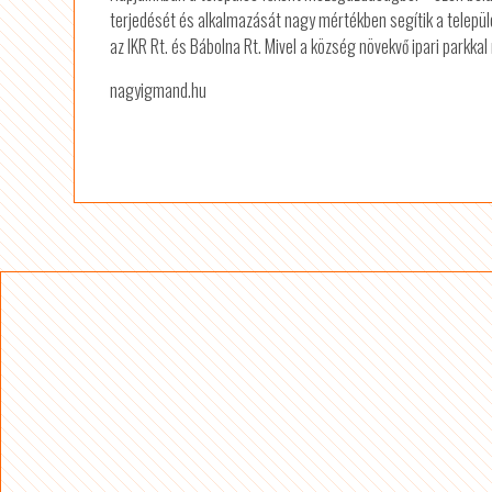
terjedését és alkalmazását nagy mértékben segítik a települé
az IKR Rt. és Bábolna Rt. Mivel a község növekvő ipari parkkal 
nagyigmand.hu