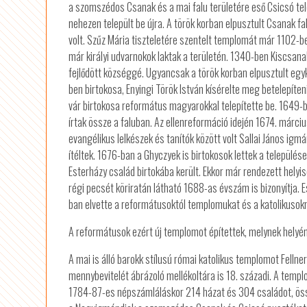
a szomszédos Csanak és a mai falu területére eső Csicsó tele
nehezen települt be újra. A török korban elpusztult Csanak f
volt. Szűz Mária tiszteletére szentelt templomát már 1102-be
már királyi udvarnokok laktak a területén. 1340-ben Kiscsan
fejlődött községgé. Ugyancsak a török korban elpusztult egyko
ben birtokosa, Enyingi Török István kísérelte meg betelepíten
vár birtokosa református magyarokkal telepítette be. 1649-b
írtak össze a faluban. Az ellenreformáció idején 1674. márciu
evangélikus lelkészek és tanítók között volt Sallai János igm
ítéltek. 1676-ban a Ghyczyek is birtokosok lettek a települé
Esterházy család birtokába került. Ekkor már rendezett helyi
régi pecsét köriratán látható 1688-as évszám is bizonyítja. E
ban elvette a reformátusoktól templomukat és a katolikusok
A reformátusok ezért új templomot építettek, melynek helyén
A mai is álló barokk stílusú római katolikus templomot Fellne
mennybevitelét ábrázoló mellékoltára is 18. századi. A templo
1784-87-es népszámláláskor 214 házat és 304 családot, ös