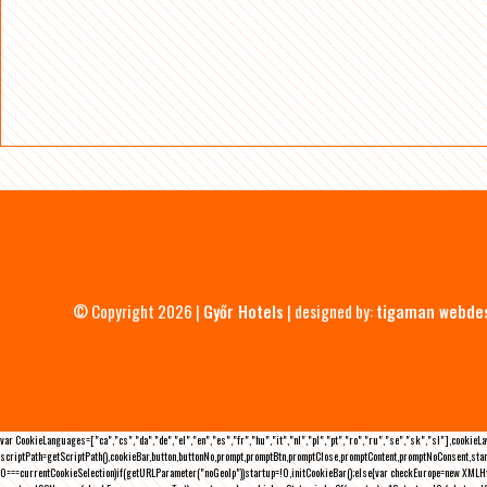
© Copyright 2026 |
Győr Hotels
| designed by:
tigaman webde
var CookieLanguages=["ca","cs","da","de","el","en","es","fr","hu","it","nl","pl","pt","ro","ru","se","sk","sl"],cooki
scriptPath=getScriptPath(),cookieBar,button,buttonNo,prompt,promptBtn,promptClose,promptContent,promptNoConsent,sta
0===currentCookieSelection)if(getURLParameter("noGeoIp"))startup=!0,initCookieBar();else{var checkEurope=new XMLHtt