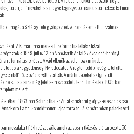
 művelni kezdték, éves bérletben. A falubeliek ekkor alapozták meg a
ölcs) terén jó hírnevüket, s a megye legnagyobb mandulatermelése is innen
ak.
lta el magát a Sztáray-féle gyalogezred. A franciák emiatt borzalmas
szállását. A Komáromba menekült református lelkész házát
 és végezték ki 1849. július 12-én Mansbarth Antal 27 éves csákberényi
nyi református lelkészt. A vád ellenük az volt, hogy májusban
etét és a Függetlenségi Nyilatkozatot. A rögtönítélő bíróság kötél általi
kegyelemből” főbelövésre változtatták. A mártír papokat az igmándi
tás nélkül, s a sírra még jelet sem szabadott tenni. Emlékükre 1908-ban
 templom mellett.
lu életében. 1863-ban Schmidthauer Antal komáromi gyógyszerész a csicsó
ra. Annak ereit a fia, Schmidthauer Lajos tárta fel. A Komáromban palackozott
-ban megalakult fiókhitközségük, amely az ácsi hitközség alá tartozott. 50-