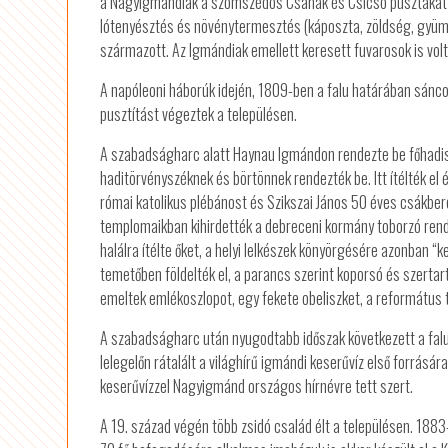
a Nagyigmándiak a szomszédos Csanak és Csicsó pusztákat is
lótenyésztés és növénytermesztés (káposzta, zöldség, gyüm
származott. Az Igmándiak emellett keresett fuvarosok is volt
A napóleoni háborúk idején, 1809-ben a falu határában sánco
pusztítást végeztek a településen.
A szabadságharc alatt Haynau Igmándon rendezte be főhadi
haditörvényszéknek és börtönnek rendezték be. Itt ítélték el
római katolikus plébánost és Szikszai János 50 éves csákberé
templomaikban kihirdették a debreceni kormány toborzó rendel
halálra ítélte őket, a helyi lelkészek könyörgésére azonban “
temetőben földelték el, a parancs szerint koporsó és szertar
emeltek emlékoszlopot, egy fekete obeliszket, a református
A szabadságharc után nyugodtabb időszak következett a fa
lelegelőn rátalált a világhírű igmándi keserűvíz első forrásá
keserűvízzel Nagyigmánd országos hírnévre tett szert.
A 19. század végén több zsidó család élt a településen. 1883