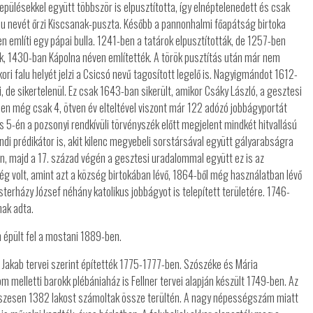
pülésekkel együtt többször is elpusztította, így elnéptelenedett és csak
alu nevét őrzi Kiscsanak-puszta. Később a pannonhalmi főapátság birtoka
n említi egy pápai bulla. 1241-ben a tatárok elpusztították, de 1257-ben
ak, 1430-ban Kápolna néven említették. A török pusztítás után már nem
ri falu helyét jelzi a Csicsó nevű tagosított legelő is. Nagyigmándot 1612-
i, de sikertelenül. Ez csak 1643-ban sikerült, amikor Csáky László, a gesztesi
en még csak 4, ötven év elteltével viszont már 122 adózó jobbágyportát
s 5-én a pozsonyi rendkívüli törvényszék előtt megjelent mindkét hitvallású
ándi prédikátor is, akit kilenc megyebeli sorstársával együtt gályarabságra
sen, majd a 17. század végén a gesztesi uradalommal együtt ez is az
ség volt, amint azt a község birtokában lévő, 1864-ből még használatban lévő
sterházy József néhány katolikus jobbágyot is telepített területére. 1746-
nak adta.
 épült fel a mostani 1889-ben.
r Jakab tervei szerint építették 1775-1777-ben. Szószéke és Mária
m melletti barokk plébániaház is Fellner tervei alapján készült 1749-ben. Az
szesen 1382 lakost számoltak össze terültén. A nagy népességszám miatt