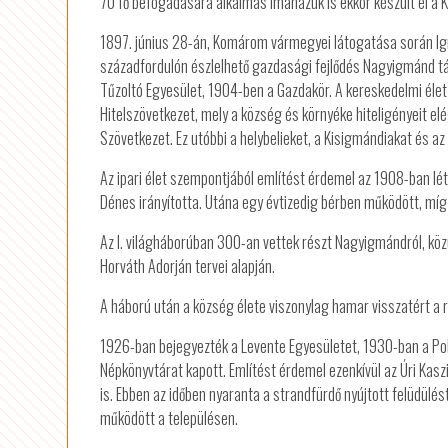
70 fő befogadására alkalmas imaházuk is ekkor készült el a K
1897. június 28-án, Komárom vármegyei látogatása során Igm
századfordulón észlelhető gazdasági fejlődés Nagyigmánd tá
Tűzoltó Egyesület, 1904-ben a Gazdakör. A kereskedelmi éle
Hitelszövetkezet, mely a község és környéke hiteligényeit el
Szövetkezet. Ez utóbbi a helybelieket, a Kisigmándiakat és az 
Az ipari élet szempontjából említést érdemel az 1908-ban l
Dénes irányította. Utána egy évtizedig bérben működött, míg 1
Az I. világháborúban 300-an vettek részt Nagyigmándról, közü
Horváth Adorján tervei alapján.
A háború után a község élete viszonylag hamar visszatért a 
1926-ban bejegyezték a Levente Egyesületet, 1930-ban a Pol
Népkönyvtárat kapott. Említést érdemel ezenkívül az Úri Kasz
is. Ebben az időben nyaranta a strandfürdő nyújtott felüdülé
működött a településen.