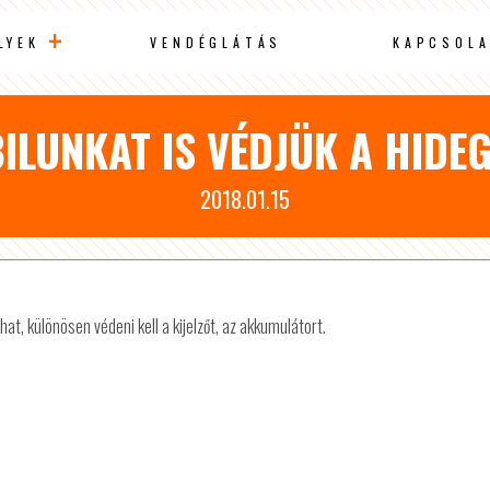
LYEK
VENDÉGLÁTÁS
KAPCSOLA
ILUNKAT IS VÉDJÜK A HIDEG
2018.01.15
t, különösen védeni kell a kijelzőt, az akkumulátort.