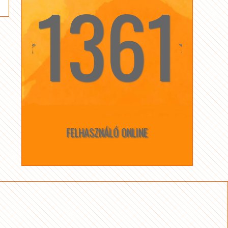
1361
☆
☆
FELHASZNÁLÓ ONLINE