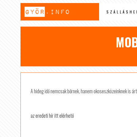
SZÁLLÁSHE
MOB
A hideg idő nemcsak bőrnek, hanem okoseszközeinknek is ártha
az eredeti hír itt elérhető