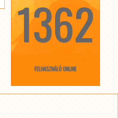
1362
☆
☆
FELHASZNÁLÓ ONLINE