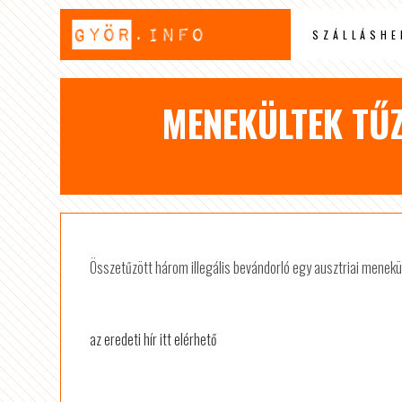
SZÁLLÁSHE
MENEKÜLTEK TŰZ
Összetűzött három illegális bevándorló egy ausztriai menekü
az eredeti hír itt elérhető