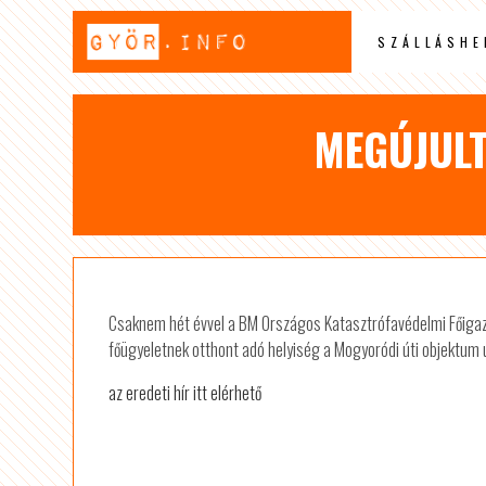
SZÁLLÁSHE
MEGÚJULT
Csaknem hét évvel a BM Országos Katasztrófavédelmi Főigazg
főügyeletnek otthont adó helyiség a Mogyoródi úti objektum
az eredeti hír itt elérhető