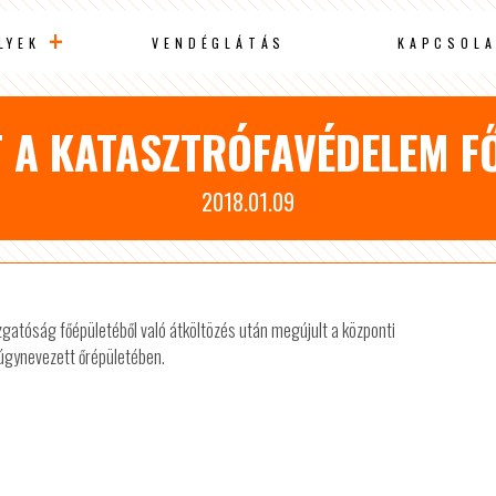
LYEK
VENDÉGLÁTÁS
KAPCSOLA
 A KATASZTRÓFAVÉDELEM F
2018.01.09
atóság főépületéből való átköltözés után megújult a központi
 úgynevezett őrépületében.