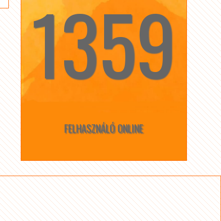
1359
☆
☆
FELHASZNÁLÓ ONLINE