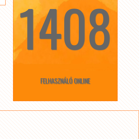
1408
☆
☆
FELHASZNÁLÓ ONLINE