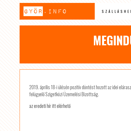
SZÁLLÁSHE
MEGIND
2019. április 18-i ülésén pozitív döntést hozott az idei elár
felügyelő Szigetközi Üzemelési Bizottság.
az eredeti hír itt elérhető