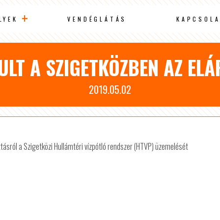
LYEK
VENDÉGLÁTÁS
KAPCSOLA
ULT A SZIGETKÖZBEN AZ ELÁ
2019.05.02
asztásról a Szigetközi Hullámtéri vízpótló rendszer (HTVP) üzemelését