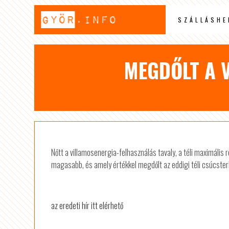
SZÁLLÁSHE
MEGDŐLT A V
Nőtt a villamosenergia-felhasználás tavaly, a téli maximális
magasabb, és amely értékkel megdőlt az eddigi téli csúcsterh
az eredeti hír itt elérhető