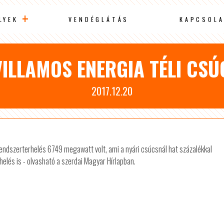
LYEK
VENDÉGLÁTÁS
KAPCSOLA
ILLAMOS ENERGIA TÉLI CS
2017.12.20
 rendszerterhelés 6749 megawatt volt, ami a nyári csúcsnál hat százalékkal
elés is - olvasható a szerdai Magyar Hírlapban.