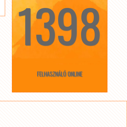
1398
☆
☆
FELHASZNÁLÓ ONLINE