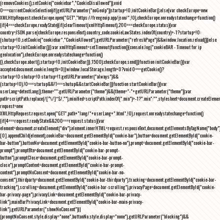
(removeCookies(),setCookie("cookiebar","CookieDisallowed")),void
0===currentCookieSelection)if(getURLParameter("noGeoIp"))startup=!0,initCookieBar();else{var checkEurope=new
XMLHttpRequest;checkEurope.open("GET","https://freegeoip.app/json/",!0),checkEurope.onreadystatechange=function()
{if(4===checkEurope.readyState){if(clearTimeout(xmlHttpTimeout),200===checkEurope.status){var
country=JSON.parse(checkEurope.responseText).country_code;cookieLawStates.indexOf(country)>-1?startup=!0:
(shutup=!0,setCookie("cookiebar","CookieAllowed"),getURLParameter("refreshPage")&&window.location.reload())}else
startup=!0;initCookieBar()}};var xmlHttpTimeout=setTimeout(function(){console.log("cookieBAR - Timeout for ip
geolocation"),checkEurope.onreadystatechange=function()
{},checkEurope.abort(),startup=!0,initCookieBar()},1500);checkEurope.send()}function initCookieBar(){var
accepted;document.cookie.length>0||window.localStorage.length>0?void 0===getCookie()?
startup=!0:shutup=!0:startup=!1;getURLParameter("always")&&
(startup=!0),!0===startup&&!1===shutup&&startCookieBar()}function startCookieBar(){var
userLang=detectLang(),theme="";getURLParameter("theme")&&(theme="-"+getURLParameter("theme"));var
path=scriptPath.replace(/[^\/]*$/,""),minified=scriptPath.indexOf(".min")>-1?".min":"",stylesheet=document.createEleme
request=new
XMLHttpRequest;request.open("GET",path+"lang/"+userLang+".html",!0),request.onreadystatechange=function()
{if(4===request.readyState&&200===request.status){var
element=document.createElement("div");element.innerHTML=request.responseText,document.getElementsByTagName("body"
[0].appendChild(element),cookieBar=document.getElementById("cookie-bar"),button=document.getElementById("cookie-
bar-button"),buttonNo=document.getElementById("cookie-bar-button-no"),prompt=document.getElementById("cookie-bar-
prompt"),promptBtn=document.getElementById("cookie-bar-prompt-
button"),promptClose=document.getElementById("cookie-bar-prompt-
close"),promptContent=document.getElementById("cookie-bar-prompt-
content"),promptNoConsent=document.getElementById("cookie-bar-no-
consent"),thirdparty=document.getElementById("cookie-bar-thirdparty"),tracking=document.getElementById("cookie-bar-
tracking"),scrolling=document.getElementById("cookie-bar-scrolling"),privacyPage=document.getElementById("cookie-
bar-privacy-page"),privacyLink=document.getElementById("cookie-bar-privacy-
link"),mainBarPrivacyLink=document.getElementById("cookie-bar-main-privacy-
link"),getURLParameter("showNoConsent")||
(promptNoConsent.style.display="none",buttonNo.style.display="none"),getURLParameter("blocking")&&