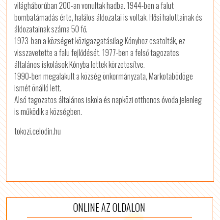
világháborúban 200-an vonultak hadba. 1944-ben a falut
bombatámadás érte, halálos áldozatai is voltak. Hősi halottainak és
áldozatainak száma 50 fő.
1973-ban a községet közigazgatásilag Kónyhoz csatolták, ez
visszavetette a falu fejlődését. 1977-ben a felső tagozatos
általános iskolások Kónyba lettek körzetesítve.
1990-ben megalakult a község önkormányzata, Markotabödöge
ismét önálló lett.
Alsó tagozatos általános iskola és napközi otthonos óvoda jelenleg
is működik a községben.
tokozi.celodin.hu
ONLINE AZ OLDALON