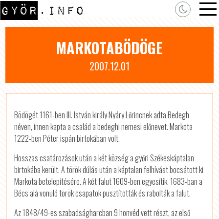
MARKOTABÖDÖGE
2007.12.01
Bödögét 1161-ben III. István király Nyáry Lőrincnek adta Bedegh
néven, innen kapta a család a bedeghi nemesi előnevet. Markota
1222-ben Péter ispán birtokában volt.
Hosszas csatározások után a két község a győri Székeskáptalan
birtokába került. A török dúlás után a káptalan felhívást bocsátott ki
Markota betelepítésére. A két falut 1609-ben egyesítik. 1683-ban a
Bécs alá vonuló török csapatok pusztították és rabolták a falut.
Az 1848/49-es szabadságharcban 9 honvéd vett részt, az első