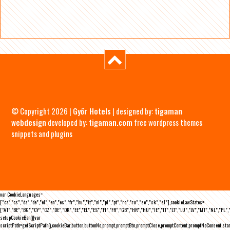
© Copyright 2026 |
Győr Hotels
| designed by:
tigaman
webdesign
developed by:
tigaman.com
free wordpress themes
snippets and plugins
var CookieLanguages=
["ca","cs","da","de","el","en","es","fr","hu","it","nl","pl","pt","ro","ru","se","sk","sl"],cookieLawStates=
["AT","BE","BG","CY","CZ","DE","DK","EE","EL","ES","FI","FR","GB","HR","HU","IE","IT","LT","LU","LV","MT","NL","PL",
setupCookieBar(){var
scriptPath=getScriptPath(),cookieBar,button,buttonNo,prompt,promptBtn,promptClose,promptContent,promptNoConsent,st