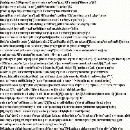
(fadeIn(prompt,500),promptClose.style.display="none"),getURLParameter("thirdparty")&&
(thirdparty.style.display="block"),getURLParameter("tracking")&&
(tracking.style.display="block"),getURLParameter("hideDetailsBtn")&&
(promptBtn.style.display="none"),getURLParameter("scrolling")&&(scrolling.style.display="inline-
block"),getURLParameter("top")?(cookieBar.style.top=0,setBodyMargin("top")):
(cookieBar.style.bottom=0,setBodyMargin("bottom")),getURLParameter("privacyPage")&&
(privacyLink.href=getPrivacyPageUrl(),privacyPage.style.display="inline-
block"),getURLParameter("showPolicyLink")&&getURLParameter("privacyPage")&&
(mainBarPrivacyLink.href=getPrivacyPageUrl(),mainBarPrivacyLink.style.display="inline-
block"),setEventListeners(),fadeIn(cookieBar,250),setBodyMargin()}},request.send()}function getPrivacyPageUrl(){return
decodeURIComponent(getURLParameter("privacyPage"))}function getScriptPath(){var
scripts=document.getElementsByTagName("script");for(i=0;i
-1))return path}function detectLang(){var
userLang=getURLParameter("forceLang");return!1===userLang&&
(userLang=navigator.language||navigator.userLanguage),userLang=userLang.substr(0,2),CookieLanguages.indexOf(user
<0&&(userLang="en"),userLang}function getCookie(){var cookieValue=document.cookie.match(/(;)?cookiebar=
([^;]*);?/);return null==cookieValue?void 0:decodeURI(cookieValue[2])}function setCookie(name,value){var
exdays=30;getURLParameter("remember")&&(exdays=getURLParameter("remember"));var exdate=new
Date;exdate.setDate(exdate.getDate()+parseInt(exdays));var cValue=encodeURI(value)+(null===exdays?"":";
expires="+exdate.toUTCString()+";path=/");document.cookie=name+"="+cValue}function removeCookies()
{document.cookie.split(";").forEach(function(c){document.cookie=c.replace(/^\ +/,"").replace(/\=.*/,"=;expires="+(new
Date).toUTCString()+";path=/")}),localStorage.clear()}function fadeIn(el,speed){var
s=el.style;s.opacity=0,s.display="block",function fade(){!((s.opacity-=-.1)>.9)&&setTimeout(fade,speed/10)}()}function
fadeOut(el,speed){var s=el.style;s.opacity=1,function fade(){(s.opacity-=.1)<.1?
s.display="none":setTimeout(fade,speed/10)}()}function setBodyMargin(where){setTimeout(function(){var
height=document.getElementById("cookie-bar").clientHeight,bodyEl=document.getElementsByTagName("body")
[0],bodyStyle=bodyEl.currentStyle||window.getComputedStyle(bodyEl);switch(where)
{case"top":bodyEl.style.marginTop=parseInt(bodyStyle.marginTop)+height+"px";break;case"bottom":bodyEl.style.marginBo
clearBodyMargin(){var height=document.getElementById("cookie-bar").clientHeight;if(getURLParameter("top")){var
currentTop=parseInt(document.getElementsByTagName("body")
[0].style.marginTop);document.getElementsByTagName("body")[0].style.marginTop=currentTop-height+"px"}else{var