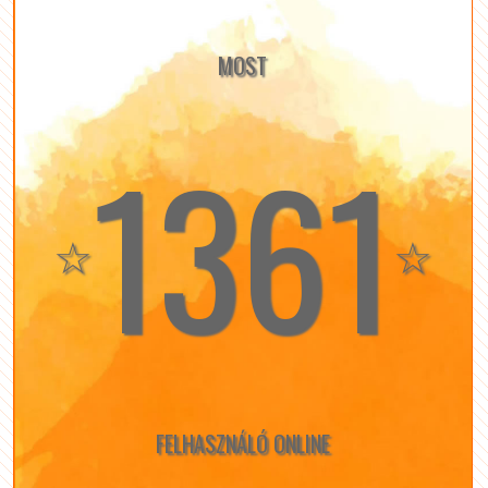
MOST
1361
☆
☆
FELHASZNÁLÓ ONLINE