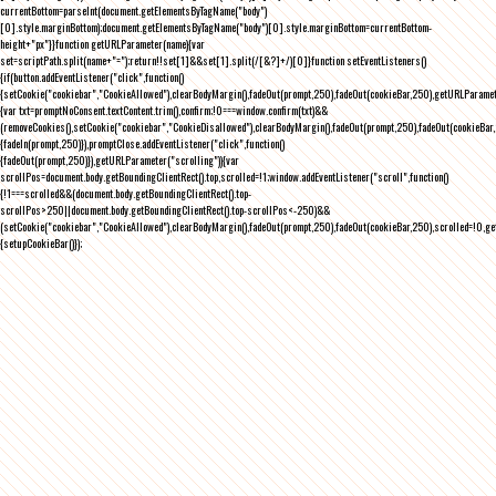
currentBottom=parseInt(document.getElementsByTagName("body")
[0].style.marginBottom);document.getElementsByTagName("body")[0].style.marginBottom=currentBottom-
height+"px"}}function getURLParameter(name){var
set=scriptPath.split(name+"=");return!!set[1]&&set[1].split(/[&?]+/)[0]}function setEventListeners()
{if(button.addEventListener("click",function()
{setCookie("cookiebar","CookieAllowed"),clearBodyMargin(),fadeOut(prompt,250),fadeOut(cookieBar,250),getURLParameter
{var txt=promptNoConsent.textContent.trim(),confirm;!0===window.confirm(txt)&&
(removeCookies(),setCookie("cookiebar","CookieDisallowed"),clearBodyMargin(),fadeOut(prompt,250),fadeOut(cookieBar,25
{fadeIn(prompt,250)}),promptClose.addEventListener("click",function()
{fadeOut(prompt,250)}),getURLParameter("scrolling")){var
scrollPos=document.body.getBoundingClientRect().top,scrolled=!1;window.addEventListener("scroll",function()
{!1===scrolled&&(document.body.getBoundingClientRect().top-
scrollPos>250||document.body.getBoundingClientRect().top-scrollPos<-250)&&
(setCookie("cookiebar","CookieAllowed"),clearBodyMargin(),fadeOut(prompt,250),fadeOut(cookieBar,250),scrolled=!0,ge
{setupCookieBar()});