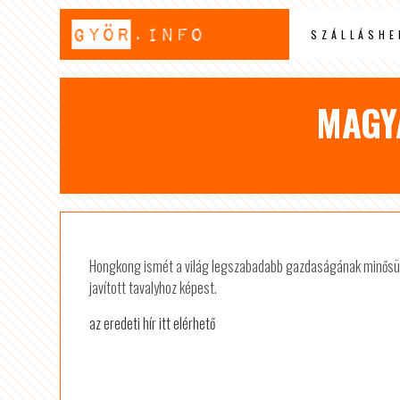
SZÁLLÁSHE
MAGY
Hongkong ismét a világ legszabadabb gazdaságának minősül
javított tavalyhoz képest.
az eredeti hír itt elérhető