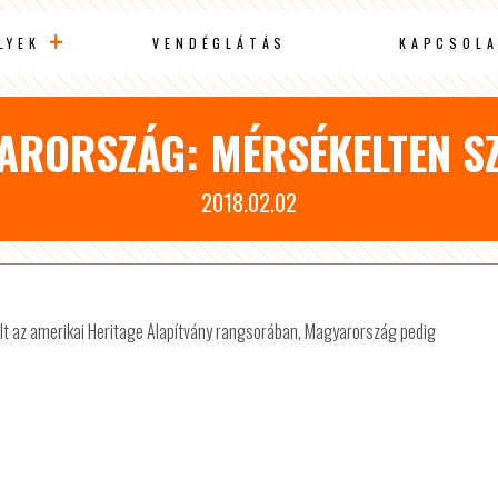
LYEK
VENDÉGLÁTÁS
KAPCSOLA
ARORSZÁG: MÉRSÉKELTEN S
2018.02.02
t az amerikai Heritage Alapítvány rangsorában, Magyarország pedig