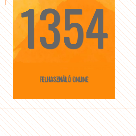
1354
☆
☆
FELHASZNÁLÓ ONLINE