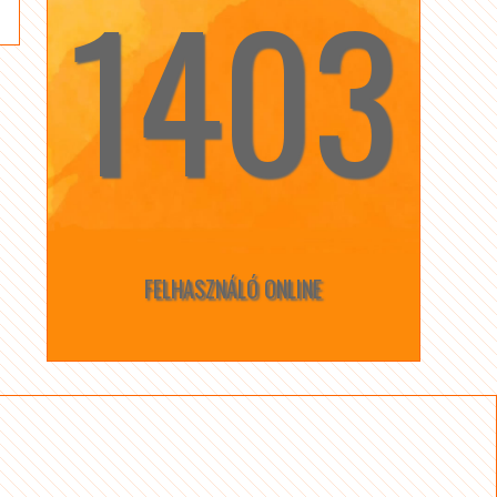
1403
☆
☆
FELHASZNÁLÓ ONLINE