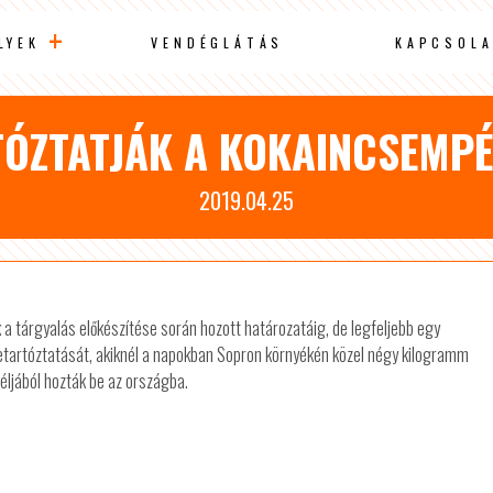
LYEK
VENDÉGLÁTÁS
KAPCSOLA
TÓZTATJÁK A KOKAINCSEMPÉ
2019.04.25
 a tárgyalás előkészítése során hozott határozatáig, de legfeljebb egy
letartóztatását, akiknél a napokban Sopron környékén közel négy kilogramm
éljából hozták be az országba.