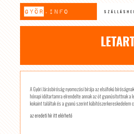
SZÁLLÁSHE
LETAR
A Győri Járásbíróság nyomozási bírája az elsőfokú bíróságnak
hónapi időtartamra elrendelte annak az öt gyanúsítottnak a 
kokaint találtak és a gyanú szerint kábítószerkereskedelem c
az eredeti hír itt elérhető