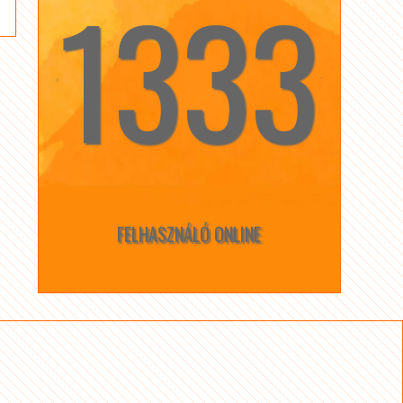
1333
☆
☆
FELHASZNÁLÓ ONLINE