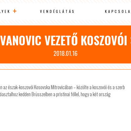
LYEK
VENDÉGLÁTÁS
KAPCSOLA
IVANOVIC VEZETŐ KOSZOVÓI
2018.01.16
den az észak-koszovói Kosovska Mitrovicában – közölte a koszovói és a szerb
óasztalhoz kedden Brüsszelben a pristinai féllel, hogy a két ország