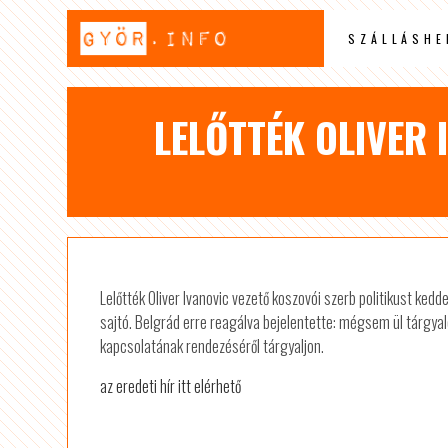
SZÁLLÁSHE
LELŐTTÉK OLIVER 
Lelőtték Oliver Ivanovic vezető koszovói szerb politikust ked
sajtó. Belgrád erre reagálva bejelentette: mégsem ül tárgyal
kapcsolatának rendezéséről tárgyaljon.
az eredeti hír itt elérhető