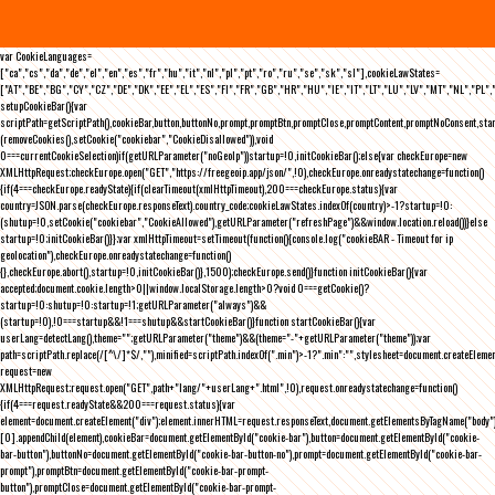
var CookieLanguages=
["ca","cs","da","de","el","en","es","fr","hu","it","nl","pl","pt","ro","ru","se","sk","sl"],cookieLawStates=
["AT","BE","BG","CY","CZ","DE","DK","EE","EL","ES","FI","FR","GB","HR","HU","IE","IT","LT","LU","LV","MT","NL","PL",
setupCookieBar(){var
scriptPath=getScriptPath(),cookieBar,button,buttonNo,prompt,promptBtn,promptClose,promptContent,promptNoConsent,st
(removeCookies(),setCookie("cookiebar","CookieDisallowed")),void
0===currentCookieSelection)if(getURLParameter("noGeoIp"))startup=!0,initCookieBar();else{var checkEurope=new
XMLHttpRequest;checkEurope.open("GET","https://freegeoip.app/json/",!0),checkEurope.onreadystatechange=function()
{if(4===checkEurope.readyState){if(clearTimeout(xmlHttpTimeout),200===checkEurope.status){var
country=JSON.parse(checkEurope.responseText).country_code;cookieLawStates.indexOf(country)>-1?startup=!0:
(shutup=!0,setCookie("cookiebar","CookieAllowed"),getURLParameter("refreshPage")&&window.location.reload())}else
startup=!0;initCookieBar()}};var xmlHttpTimeout=setTimeout(function(){console.log("cookieBAR - Timeout for ip
geolocation"),checkEurope.onreadystatechange=function()
{},checkEurope.abort(),startup=!0,initCookieBar()},1500);checkEurope.send()}function initCookieBar(){var
accepted;document.cookie.length>0||window.localStorage.length>0?void 0===getCookie()?
startup=!0:shutup=!0:startup=!1;getURLParameter("always")&&
(startup=!0),!0===startup&&!1===shutup&&startCookieBar()}function startCookieBar(){var
userLang=detectLang(),theme="";getURLParameter("theme")&&(theme="-"+getURLParameter("theme"));var
path=scriptPath.replace(/[^\/]*$/,""),minified=scriptPath.indexOf(".min")>-1?".min":"",stylesheet=document.createEleme
request=new
XMLHttpRequest;request.open("GET",path+"lang/"+userLang+".html",!0),request.onreadystatechange=function()
{if(4===request.readyState&&200===request.status){var
element=document.createElement("div");element.innerHTML=request.responseText,document.getElementsByTagName("body"
[0].appendChild(element),cookieBar=document.getElementById("cookie-bar"),button=document.getElementById("cookie-
bar-button"),buttonNo=document.getElementById("cookie-bar-button-no"),prompt=document.getElementById("cookie-bar-
prompt"),promptBtn=document.getElementById("cookie-bar-prompt-
button"),promptClose=document.getElementById("cookie-bar-prompt-