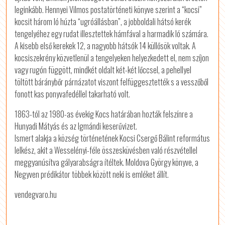
leginkább. Hennyei Vilmos postatörténeti könyve szerint a “kocsi”
kocsit három ló húzta “ugróállásban”, a jobboldali hátsó kerék
tengelyéhez egy rudat illesztettek hámfával a harmadik ló számára.
A kisebb első kerekek 12, a nagyobb hátsók 14 küllősök voltak. A
kocsiszekrény közvetlenül a tengelyeken helyezkedett el, nem szíjon
vagy rugón függött, mindkét oldalt két-két lőccsel, a pehellyel
töltött báránybőr párnázatot viszont felfüggesztették s a vesszőből
fonott kas ponyvafedéllel takarható volt.
1863-tól az 1980-as évekig Kocs határában hozták felszínre a
Hunyadi Mátyás és az Igmándi keserűvizet.
Ismert alakja a község történetének Kocsi Csergő Bálint református
lelkész, akit a Wesselényi-féle összesküvésben való részvétellel
meggyanúsítva gályarabságra ítéltek. Moldova György könyve, a
Negyven prédikátor többek között neki is emléket állít.
vendegvaro.hu