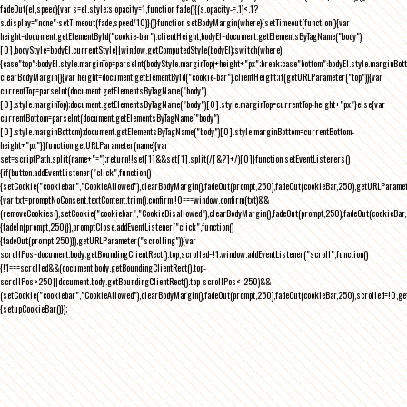
fadeOut(el,speed){var s=el.style;s.opacity=1,function fade(){(s.opacity-=.1)<.1?
s.display="none":setTimeout(fade,speed/10)}()}function setBodyMargin(where){setTimeout(function(){var
height=document.getElementById("cookie-bar").clientHeight,bodyEl=document.getElementsByTagName("body")
[0],bodyStyle=bodyEl.currentStyle||window.getComputedStyle(bodyEl);switch(where)
{case"top":bodyEl.style.marginTop=parseInt(bodyStyle.marginTop)+height+"px";break;case"bottom":bodyEl.style.marginBo
clearBodyMargin(){var height=document.getElementById("cookie-bar").clientHeight;if(getURLParameter("top")){var
currentTop=parseInt(document.getElementsByTagName("body")
[0].style.marginTop);document.getElementsByTagName("body")[0].style.marginTop=currentTop-height+"px"}else{var
currentBottom=parseInt(document.getElementsByTagName("body")
[0].style.marginBottom);document.getElementsByTagName("body")[0].style.marginBottom=currentBottom-
height+"px"}}function getURLParameter(name){var
set=scriptPath.split(name+"=");return!!set[1]&&set[1].split(/[&?]+/)[0]}function setEventListeners()
{if(button.addEventListener("click",function()
{setCookie("cookiebar","CookieAllowed"),clearBodyMargin(),fadeOut(prompt,250),fadeOut(cookieBar,250),getURLParameter
{var txt=promptNoConsent.textContent.trim(),confirm;!0===window.confirm(txt)&&
(removeCookies(),setCookie("cookiebar","CookieDisallowed"),clearBodyMargin(),fadeOut(prompt,250),fadeOut(cookieBar,25
{fadeIn(prompt,250)}),promptClose.addEventListener("click",function()
{fadeOut(prompt,250)}),getURLParameter("scrolling")){var
scrollPos=document.body.getBoundingClientRect().top,scrolled=!1;window.addEventListener("scroll",function()
{!1===scrolled&&(document.body.getBoundingClientRect().top-
scrollPos>250||document.body.getBoundingClientRect().top-scrollPos<-250)&&
(setCookie("cookiebar","CookieAllowed"),clearBodyMargin(),fadeOut(prompt,250),fadeOut(cookieBar,250),scrolled=!0,ge
{setupCookieBar()});