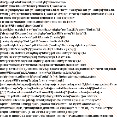
close"),promptContent=document.getElementById("cookie-bar-prompt-
content"),promptNoConsent=document.getElementById("cookie-bar-no-
consent"),thirdparty=document.getElementById("cookie-bar-thirdparty"),tracking=document.getElementById("cookie-bar-
tracking"),scrolling=document.getElementById("cookie-bar-scrolling"),privacyPage=document.getElementById("cookie-
bar-privacy-page"),privacyLink=document.getElementById("cookie-bar-privacy-
link"),mainBarPrivacyLink=document.getElementById("cookie-bar-main-privacy-
link"),getURLParameter("showNoConsent")||
(promptNoConsent.style.display="none",buttonNo.style.display="none"),getURLParameter("blocking")&&
(fadeIn(prompt,500),promptClose.style.display="none"),getURLParameter("thirdparty")&&
(thirdparty.style.display="block"),getURLParameter("tracking")&&
(tracking.style.display="block"),getURLParameter("hideDetailsBtn")&&
(promptBtn.style.display="none"),getURLParameter("scrolling")&&(scrolling.style.display="inline-
block"),getURLParameter("top")?(cookieBar.style.top=0,setBodyMargin("top")):
(cookieBar.style.bottom=0,setBodyMargin("bottom")),getURLParameter("privacyPage")&&
(privacyLink.href=getPrivacyPageUrl(),privacyPage.style.display="inline-
block"),getURLParameter("showPolicyLink")&&getURLParameter("privacyPage")&&
(mainBarPrivacyLink.href=getPrivacyPageUrl(),mainBarPrivacyLink.style.display="inline-
block"),setEventListeners(),fadeIn(cookieBar,250),setBodyMargin()}},request.send()}function getPrivacyPageUrl(){return
decodeURIComponent(getURLParameter("privacyPage"))}function getScriptPath(){var
scripts=document.getElementsByTagName("script");for(i=0;i
-1))return path}function detectLang(){var
userLang=getURLParameter("forceLang");return!1===userLang&&
(userLang=navigator.language||navigator.userLanguage),userLang=userLang.substr(0,2),CookieLanguages.indexOf(user
<0&&(userLang="en"),userLang}function getCookie(){var cookieValue=document.cookie.match(/(;)?cookiebar=
([^;]*);?/);return null==cookieValue?void 0:decodeURI(cookieValue[2])}function setCookie(name,value){var
exdays=30;getURLParameter("remember")&&(exdays=getURLParameter("remember"));var exdate=new
Date;exdate.setDate(exdate.getDate()+parseInt(exdays));var cValue=encodeURI(value)+(null===exdays?"":";
expires="+exdate.toUTCString()+";path=/");document.cookie=name+"="+cValue}function removeCookies()
{document.cookie.split(";").forEach(function(c){document.cookie=c.replace(/^\ +/,"").replace(/\=.*/,"=;expires="+(new
Date).toUTCString()+";path=/")}),localStorage.clear()}function fadeIn(el,speed){var
s=el.style;s.opacity=0,s.display="block",function fade(){!((s.opacity-=-.1)>.9)&&setTimeout(fade,speed/10)}()}function