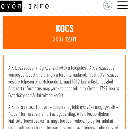
KOCS
2007.12.01
A XIII. században még Kosnak hívták a települést. A XIV. században
vámjogot kapott a falu, mely a török támadások miatt a XVI. század
végére teljesen elnéptelenedett, majd 1612-ben a Kiskunságból
érkezett református magyarok telepedtek le területén. 1727-ben az
Esterházy család birtokába került.
A Kocsra változott nevet – ebben a legtöbb nyelvész megegyezik –
“kocsi” formájában ismeri az egész világ. A falu központjában
kiállított “kocsi szekér” a maga korában valószínűleg forradalmi
újítás volt, aminek jelentőségét a sokat utazni kényszerülők érezték