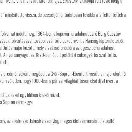
or nyerte el a ma is látható formáját. E kastélynak lakója volt rövid ideig a
é” minősítette vissza, de pecsétjén öntudatosan továbbra is feltüntették a
i folyamat indult meg. 1864-ben a kapuvári uradalmat báró Berg Gusztáv
zások folytatásával további szántóföldeket nyert a Hanság lápterületeiből,
s Öntésmajor között, mely a századfordulóra az egész béruradalmat
. A nyersanyagot az 1879-ben épült petőházi cukorgyárba szállította.
ített.
 eredményeként megépült a Győr-Sopron-Ebenfurti vasút, a majorokat, fő
em véletlen, hogy 1900-ban a párizsi világkiállításon első díjat nyert a
lát, s ezzel egy időben közkórházat.
et a Sopron vármegye
ny, az alkalmazottaknak viszonylag magas életszínvonalat biztosító