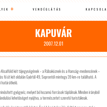
LYEK
VENDÉGLÁTÁS
KAPCSOLA
KAPUVÁR
2007.12.01
a Kisalföld két tájegységének – a Rábaköznek és a Hanság-medencének –
ös fő út két oldalán Győrtől 49, Soprontól mintegy 39 km-re található. A
 határátkelő.
inősített gyógyvíz, melyet bő hozamú források táplálnak. Minden irányból
ándulási lehetőséget nyújtva, a természetet szerető turistáknak.