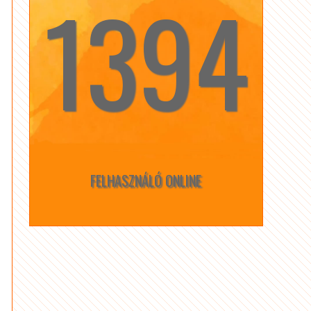
1394
☆
☆
FELHASZNÁLÓ ONLINE