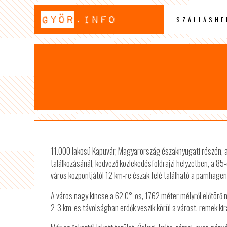
SZÁLLÁSHE
11.000 lakosú Kapuvár, Magyarország északnyugati részén, 
találkozásánál, kedvező közlekedésföldrajzi helyzetben, a 85-
város központjától 12 km-re észak felé található a pamhageni
A város nagy kincse a 62 C°-os, 1762 méter mélyről előtörő m
2-3 km-es távolságban erdők veszik körül a várost, remek kir