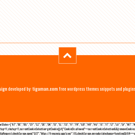
sign
developed by:
tigaman.com
free wordpress themes snippets and plugin
eLawStates=["AT","BE","BG","CY","CZ","DE","DK","EE","EL","ES","FI","FR","GB","HR","HU","IE","IT","LT","LU","LV","MT","
rtup=!1,shutup=!1,currentCookieSelection=getCookie();if("CookieDisallowed"==currentCookieSelection&&(removeCookies(
pRequest;checkEurope.open("GET","https://freegeoip.app/json/",!0),checkEurope.onreadystatechange=function(){if(4===