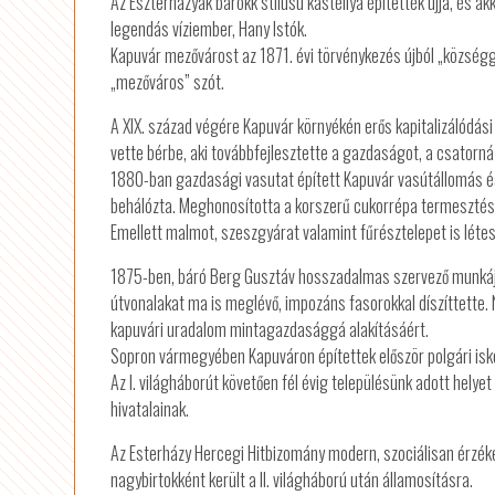
Az Eszterházyak barokk stílusú kastéllyá építették újjá, és akk
legendás víziember, Hany Istók.
Kapuvár mezővárost az 1871. évi törvénykezés újból „községg
„mezőváros” szót.
A XIX. század végére Kapuvár környékén erős kapitalizálódás
vette bérbe, aki továbbfejlesztette a gazdaságot, a csatorná
1880-ban gazdasági vasutat épített Kapuvár vasútállomás é
behálózta. Meghonosította a korszerű cukorrépa termesztést
Emellett malmot, szeszgyárat valamint fűrésztelepet is létes
1875-ben, báró Berg Gusztáv hosszadalmas szervező munkája
útvonalakat ma is meglévő, impozáns fasorokkal díszíttette. N
kapuvári uradalom mintagazdasággá alakításáért.
Sopron vármegyében Kapuváron építettek először polgári isko
Az I. világháborút követően fél évig településünk adott hely
hivatalainak.
Az Esterházy Hercegi Hitbizomány modern, szociálisan érzéke
nagybirtokként került a II. világháború után államosításra.