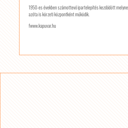
1950-es években számottevő ipartelepítés kezdődött melyne
azóta is körzeti központként működik.
fwww.kapuvar.hu