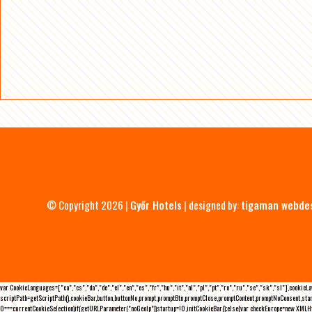
© Copyright 2026 |
Győr Hotels
| designed by:
tigaman webde
var CookieLanguages=["ca","cs","da","de","el","en","es","fr","hu","it","nl","pl","pt","ro","ru","se","sk","sl"],cooki
scriptPath=getScriptPath(),cookieBar,button,buttonNo,prompt,promptBtn,promptClose,promptContent,promptNoConsent,sta
0===currentCookieSelection)if(getURLParameter("noGeoIp"))startup=!0,initCookieBar();else{var checkEurope=new XMLHtt