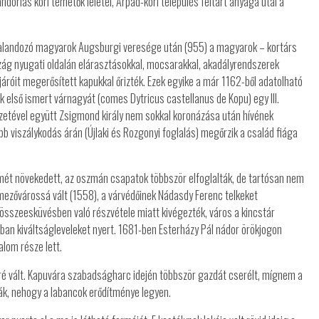
vándorlás kori temetők leletei, Árpád-kori település feltárt anyaga utal a
A kalandozó magyarok Augsburgi veresége után (955) a magyarok – kortárs
zág nyugati oldalán elárasztásokkal, mocsarakkal, akadályrendszerek
járóit megerősített kapukkal őrizték. Ezek egyike a már 1162-ből adatolható
k első ismert várnagyát (comes Dytricus castellanus de Kopu) egy III.
vezetével együtt Zsigmond király nem sokkal koronázása után hívének
b viszálykodás árán (Újlaki és Rozgonyi foglalás) megőrzik a család fiága
smét növekedett, az oszmán csapatok többször elfoglalták, de tartósan nem
mezővárossá vált (1558), a várvédőinek Nádasdy Ferenc telkeket
összeesküvésben való részvétele miatt kivégezték, város a kincstár
-ban kiváltságleveleket nyert. 1681-ben Esterházy Pál nádor örökjogon
lom része lett.
é vált. Kapuvára szabadságharc idején többször gazdát cserélt, mígnem a
ák, nehogy a labancok erődítménye legyen.