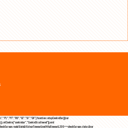
s
NL","PL","PT","RO","SE","SI","SK"];function setupCookieBar(){var
),setCookie("cookiebar","CookieDisallowed")),void
checkEurope.readyState){if(clearTimeout(xmlHttpTimeout),200===checkEurope.status){var