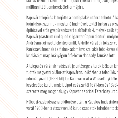
Már az őskortól lakott terület. Őskori, kelta, római, avar, nép
múltban itt élt emberek életformájára.
Kapuvár település létrejötte a honfoglalás utánra tehető. 
krónikások szerint – megtorló hadműveletektől tartva az ors
építésével erős gyepűrendszert alakítottak ki, melyek szűk át
Kapuvár (castrum illud quod vulgariter Capuu dicitur), melyne
Andrásnak címzett jelentés említ. A királyi várat birtokszer
Kanizsay Jánosnak és fiainak adományozza, akik több-keveseb
kihalásáig, majd leányágon öröklődve Nádasdy Tamásé lett.
A település várának hadászati jelentősége a török időkben i
tudták megvetni a lábukat Kapuváron. Időközben a település 
adományozott (1639-től). De Kapuvár urát a Wesselényi-féle 
kezelésébe került, majd I. Lipót császártól 1671-ben és 1676
szerezte meg magának, így Kapuvár az óriási Esterházy urada
Rákóczi-szabadságharc kitörése után, a Rábaköz hadszíntérr
várát 1709-ben a visszavonuló kuruc csapatok felrobbantott