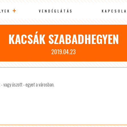
LYEK
VENDÉGLÁTÁS
KAPCSOLA
KACSÁK SZABADHEGYEN
2019.04.23
 - vagy úszott - egyet a városban.