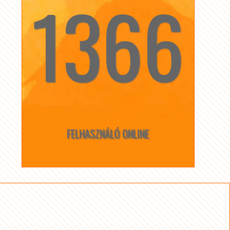
1366
☆
☆
FELHASZNÁLÓ ONLINE