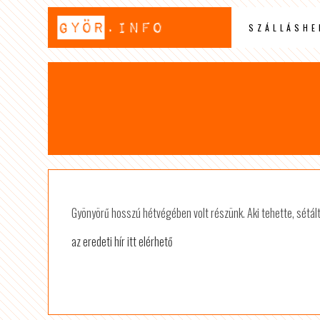
SZÁLLÁSHE
Gyönyörű hosszú hétvégében volt részünk. Aki tehette, sétált
az eredeti hír itt elérhető