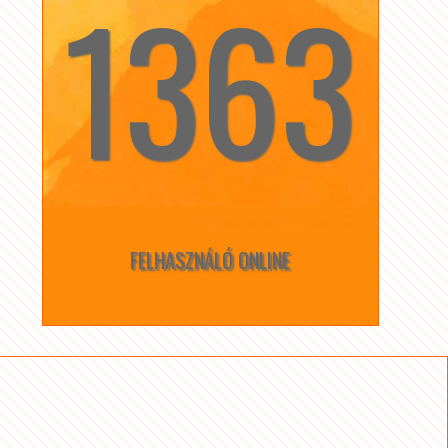
1363
☆
☆
FELHASZNÁLÓ ONLINE