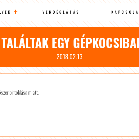
LYEK
VENDÉGLÁTÁS
KAPCSOLA
 TALÁLTAK EGY GÉPKOCSIB
2018.02.13
ószer birtoklása miatt.