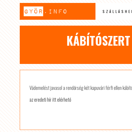
SZÁLLÁSHE
KÁBÍTÓSZERT
Vádemelést javasol a rendőrség két kapuvári férfi ellen kábít
az eredeti hír itt elérhető