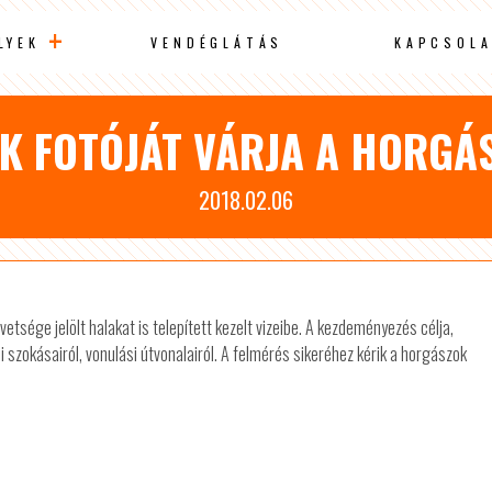
LYEK
VENDÉGLÁTÁS
KAPCSOLA
AK FOTÓJÁT VÁRJA A HORGÁ
2018.02.06
ége jelölt halakat is telepített kezelt vizeibe. A kezdeményezés célja,
 szokásairól, vonulási útvonalairól. A felmérés sikeréhez kérik a horgászok