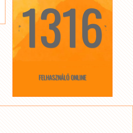
1316
☆
☆
FELHASZNÁLÓ ONLINE