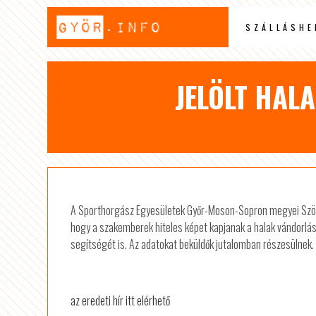
SZÁLLÁSHE
JELÖLT HAL
A Sporthorgász Egyesületek Győr-Moson-Sopron megyei Szövets
hogy a szakemberek hiteles képet kapjanak a halak vándorlási
segítségét is. Az adatokat beküldők jutalomban részesülnek.
az eredeti hír itt elérhető