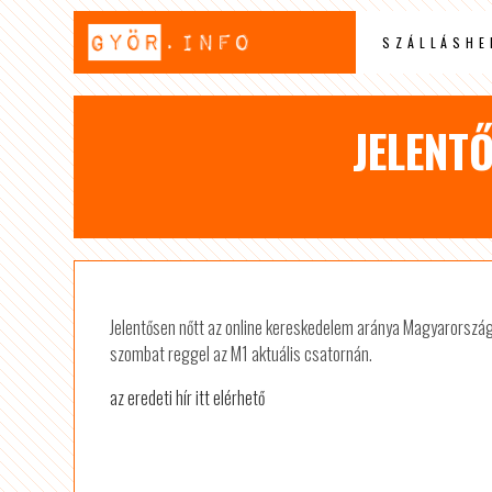
SZÁLLÁSHE
JELENT
Jelentősen nőtt az online kereskedelem aránya Magyarorszá
szombat reggel az M1 aktuális csatornán.
az eredeti hír itt elérhető