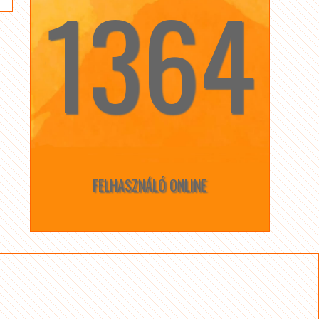
1364
☆
☆
FELHASZNÁLÓ ONLINE