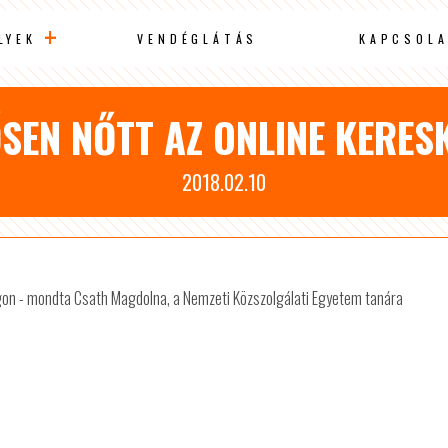
LYEK
VENDÉGLÁTÁS
KAPCSOLA
ŐSEN NŐTT AZ ONLINE KERES
2018.02.10
gon - mondta Csath Magdolna, a Nemzeti Közszolgálati Egyetem tanára