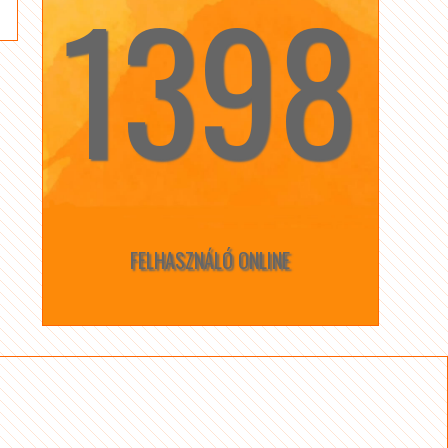
1398
☆
☆
FELHASZNÁLÓ ONLINE