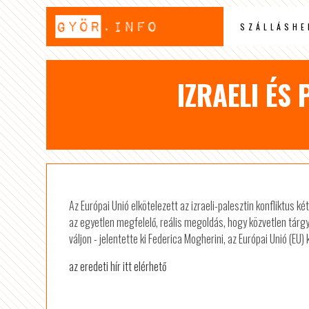
SZÁLLÁSHE
IZRAELI ÉS
Az Európai Unió elkötelezett az izraeli-palesztin konfliktus
az egyetlen megfelelő, reális megoldás, hogy közvetlen tárg
váljon - jelentette ki Federica Mogherini, az Európai Unió (EU) 
az eredeti hír itt elérhető