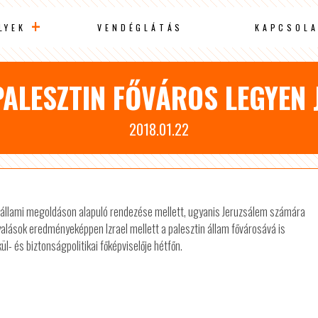
LYEK
VENDÉGLÁTÁS
KAPCSOLA
 PALESZTIN FŐVÁROS LEGYEN
2018.01.22
 kétállami megoldáson alapuló rendezése mellett, ugyanis Jeruzsálem számára
yalások eredményeképpen Izrael mellett a palesztin állam fővárosává is
kül- és biztonságpolitikai főképviselője hétfőn.