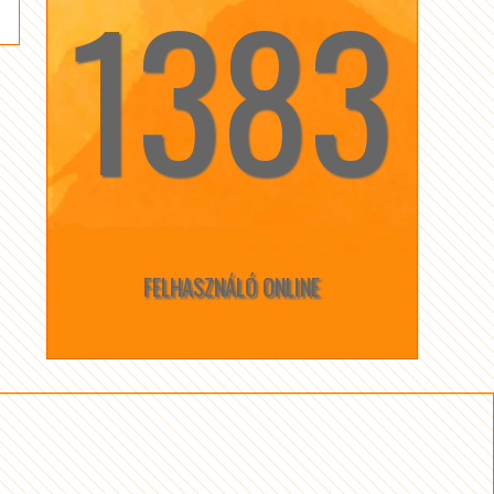
1383
☆
☆
FELHASZNÁLÓ ONLINE