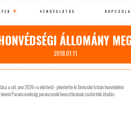
LYEK
VENDÉGLÁTÁS
KAPCSOLA
HONVÉDSÉGI ÁLLOMÁNY MEG
2018.01.11
a a cél, ami 2026-ra elérhető - jelentette ki Simicskó István honvédelmi
rőnemi Parancsnokság parancsnoki beosztásának csütörtöki átadás-