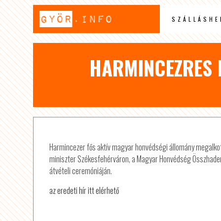
SZÁLLÁSHE
HARMINCEZRES 
Harmincezer fős aktív magyar honvédségi állomány megalkotás
miniszter Székesfehérváron, a Magyar Honvédség Összhade
átvételi ceremóniáján.
az eredeti hír itt elérhető