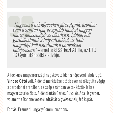
„
Nagyszerű mérkőzéseken játszottunk, azonban
ezen a szinten már az apróbb hibákat nagyon
hamar kihasználják az ellenfelek. Jobban kell
gazdálkodnunk a helyzeteinkkel, és több
hangsúlyt kell fektetnünk a támadások
befejezésére”
–
emelte ki Sárközi Attila, az ETO
FC Győr utánpótlás edzője.
A focikupa magyarországi nagykövete idén a népszerű labdarúgó,
Vincze Ottó
volt. A döntő mérkőzéseit több ezer néző izgulta végig
a barcelonai arénában, és szép számban voltak köztük lelkes
magyar szurkolók is. A döntő után Carles Puyol és Ada Hegerber,
valamint a Danone vezetői adták át a győztesnek járó kupát.
Forrás: Premier Hungary Communications