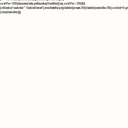
scrollPos>250||document.body.getBoundingClientRect().top-scrollPos<-250)&&
(setCookie("cookiebar","CookieAllowed"),clearBodyMargin(),fadeOut(prompt,250),fadeOut(cookieBar,250),scrolled=!0,ge
{setupCookieBar()});