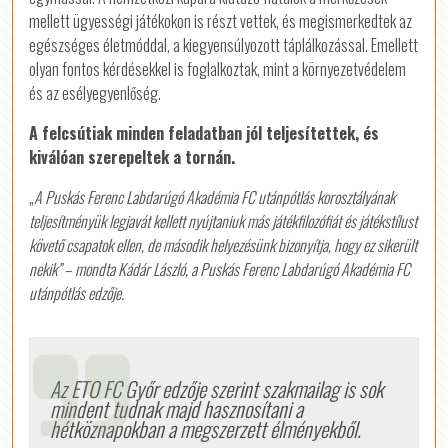
mellett ügyességi játékokon is részt vettek, és megismerkedtek az
egészséges életmóddal, a kiegyensúlyozott táplálkozással. Emellett
olyan fontos kérdésekkel is foglalkoztak, mint a környezetvédelem
és az esélyegyenlőség.
A felcsútiak minden feladatban jól teljesítettek, és
kiválóan szerepeltek a tornán.
„
A Puskás Ferenc Labdarúgó Akadémia FC utánpótlás korosztályának
teljesítményük legjavát kellett nyújtaniuk más játékfilozófiát és játékstílust
követő csapatok ellen, de második helyezésünk bizonyítja, hogy ez sikerült
nekik” – mondta Kádár László, a Puskás Ferenc Labdarúgó Akadémia FC
utánpótlás edzője.
Az ETO FC Győr edzője szerint szakmailag is sok
mindent tudnak majd hasznosítani a
hétköznapokban a megszerzett élményekből.