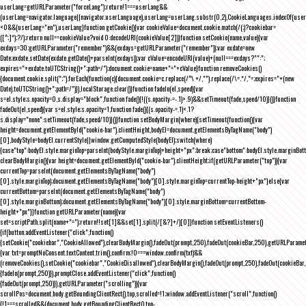
userLang=getURLParameter("forceLang");return!1===userLang&&
(userLang=navigator.language||navigator.userLanguage),userLang=userLang.substr(0,2),CookieLanguages.indexOf(user
<0&&(userLang="en"),userLang}function getCookie(){var cookieValue=document.cookie.match(/(;)?cookiebar=
([^;]*);?/);return null==cookieValue?void 0:decodeURI(cookieValue[2])}function setCookie(name,value){var
exdays=30;getURLParameter("remember")&&(exdays=getURLParameter("remember"));var exdate=new
Date;exdate.setDate(exdate.getDate()+parseInt(exdays));var cValue=encodeURI(value)+(null===exdays?"":";
expires="+exdate.toUTCString()+";path=/");document.cookie=name+"="+cValue}function removeCookies()
{document.cookie.split(";").forEach(function(c){document.cookie=c.replace(/^\ +/,"").replace(/\=.*/,"=;expires="+(new
Date).toUTCString()+";path=/")}),localStorage.clear()}function fadeIn(el,speed){var
s=el.style;s.opacity=0,s.display="block",function fade(){!((s.opacity-=-.1)>.9)&&setTimeout(fade,speed/10)}()}function
fadeOut(el,speed){var s=el.style;s.opacity=1,function fade(){(s.opacity-=.1)<.1?
s.display="none":setTimeout(fade,speed/10)}()}function setBodyMargin(where){setTimeout(function(){var
height=document.getElementById("cookie-bar").clientHeight,bodyEl=document.getElementsByTagName("body")
[0],bodyStyle=bodyEl.currentStyle||window.getComputedStyle(bodyEl);switch(where)
{case"top":bodyEl.style.marginTop=parseInt(bodyStyle.marginTop)+height+"px";break;case"bottom":bodyEl.style.marginBo
clearBodyMargin(){var height=document.getElementById("cookie-bar").clientHeight;if(getURLParameter("top")){var
currentTop=parseInt(document.getElementsByTagName("body")
[0].style.marginTop);document.getElementsByTagName("body")[0].style.marginTop=currentTop-height+"px"}else{var
currentBottom=parseInt(document.getElementsByTagName("body")
[0].style.marginBottom);document.getElementsByTagName("body")[0].style.marginBottom=currentBottom-
height+"px"}}function getURLParameter(name){var
set=scriptPath.split(name+"=");return!!set[1]&&set[1].split(/[&?]+/)[0]}function setEventListeners()
{if(button.addEventListener("click",function()
{setCookie("cookiebar","CookieAllowed"),clearBodyMargin(),fadeOut(prompt,250),fadeOut(cookieBar,250),getURLParameter
{var txt=promptNoConsent.textContent.trim(),confirm;!0===window.confirm(txt)&&
(removeCookies(),setCookie("cookiebar","CookieDisallowed"),clearBodyMargin(),fadeOut(prompt,250),fadeOut(cookieBar,25
{fadeIn(prompt,250)}),promptClose.addEventListener("click",function()
{fadeOut(prompt,250)}),getURLParameter("scrolling")){var
scrollPos=document.body.getBoundingClientRect().top,scrolled=!1;window.addEventListener("scroll",function()
{!1===scrolled&&(document.body.getBoundingClientRect().top-