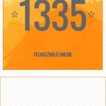
1335
☆
☆
FELHASZNÁLÓ ONLINE