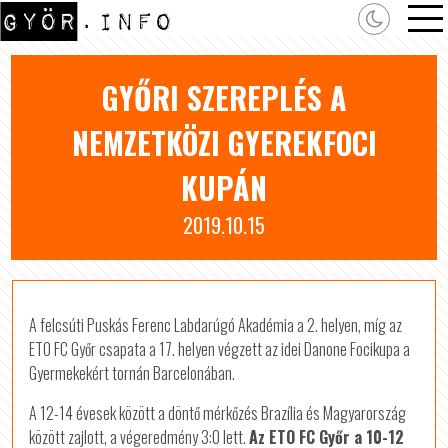
GYŐRI SZEREPLÉS A
NEMZETKÖZI GYEREKFOCI
KUPÁN
2019.10.15
A felcsúti Puskás Ferenc Labdarúgó Akadémia a 2. helyen, míg az
ETO FC Győr csapata a 17. helyen végzett az idei Danone Focikupa a
Gyermekekért tornán Barcelonában.
A 12-14 évesek között a döntő mérkőzés Brazília és Magyarország
között zajlott, a végeredmény 3:0 lett.
Az ETO FC Győr a 10-12