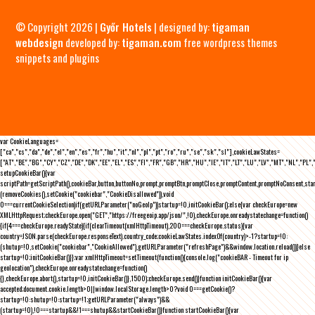
© Copyright 2026 |
Győr Hotels
| designed by:
tigaman
webdesign
developed by:
tigaman.com
free wordpress themes
snippets and plugins
var CookieLanguages=
["ca","cs","da","de","el","en","es","fr","hu","it","nl","pl","pt","ro","ru","se","sk","sl"],cookieLawStates=
["AT","BE","BG","CY","CZ","DE","DK","EE","EL","ES","FI","FR","GB","HR","HU","IE","IT","LT","LU","LV","MT","NL","PL",
setupCookieBar(){var
scriptPath=getScriptPath(),cookieBar,button,buttonNo,prompt,promptBtn,promptClose,promptContent,promptNoConsent,st
(removeCookies(),setCookie("cookiebar","CookieDisallowed")),void
0===currentCookieSelection)if(getURLParameter("noGeoIp"))startup=!0,initCookieBar();else{var checkEurope=new
XMLHttpRequest;checkEurope.open("GET","https://freegeoip.app/json/",!0),checkEurope.onreadystatechange=function()
{if(4===checkEurope.readyState){if(clearTimeout(xmlHttpTimeout),200===checkEurope.status){var
country=JSON.parse(checkEurope.responseText).country_code;cookieLawStates.indexOf(country)>-1?startup=!0:
(shutup=!0,setCookie("cookiebar","CookieAllowed"),getURLParameter("refreshPage")&&window.location.reload())}else
startup=!0;initCookieBar()}};var xmlHttpTimeout=setTimeout(function(){console.log("cookieBAR - Timeout for ip
geolocation"),checkEurope.onreadystatechange=function()
{},checkEurope.abort(),startup=!0,initCookieBar()},1500);checkEurope.send()}function initCookieBar(){var
accepted;document.cookie.length>0||window.localStorage.length>0?void 0===getCookie()?
startup=!0:shutup=!0:startup=!1;getURLParameter("always")&&
(startup=!0),!0===startup&&!1===shutup&&startCookieBar()}function startCookieBar(){var