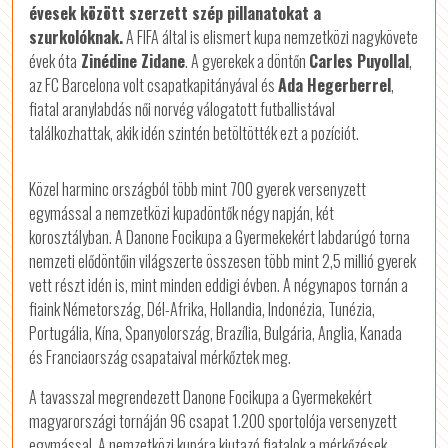
évesek között szerzett szép pillanatokat a
szurkolóknak.
A FIFA által is elismert kupa nemzetközi nagykövete
évek óta
Zinédine Zidane
. A gyerekek a döntőn
Carles Puyollal
,
az FC Barcelona volt csapatkapitányával és
Ada Hegerberrel
,
fiatal aranylabdás női norvég válogatott futballistával
találkozhattak, akik idén szintén betöltötték ezt a pozíciót.
Közel harminc országból több mint 700 gyerek versenyzett
egymással a nemzetközi kupadöntők négy napján, két
korosztályban. A Danone Focikupa a Gyermekekért labdarúgó torna
nemzeti elődöntőin világszerte összesen több mint 2,5 millió gyerek
vett részt idén is, mint minden eddigi évben. A négynapos tornán a
fiaink Németország, Dél-Afrika, Hollandia, Indonézia, Tunézia,
Portugália, Kína, Spanyolország, Brazília, Bulgária, Anglia, Kanada
és Franciaország csapataival mérkőztek meg.
A tavasszal megrendezett Danone Focikupa a Gyermekekért
magyarországi tornáján 96 csapat 1.200 sportolója versenyzett
egymással. A nemzetközi kupára kiutazó fiatalok a mérkőzések