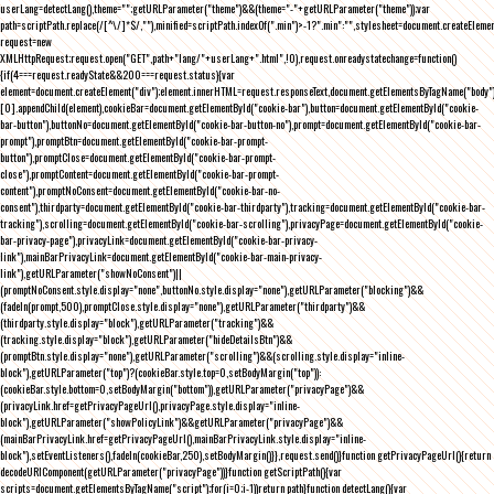
userLang=detectLang(),theme="";getURLParameter("theme")&&(theme="-"+getURLParameter("theme"));var
path=scriptPath.replace(/[^\/]*$/,""),minified=scriptPath.indexOf(".min")>-1?".min":"",stylesheet=document.createEleme
request=new
XMLHttpRequest;request.open("GET",path+"lang/"+userLang+".html",!0),request.onreadystatechange=function()
{if(4===request.readyState&&200===request.status){var
element=document.createElement("div");element.innerHTML=request.responseText,document.getElementsByTagName("body"
[0].appendChild(element),cookieBar=document.getElementById("cookie-bar"),button=document.getElementById("cookie-
bar-button"),buttonNo=document.getElementById("cookie-bar-button-no"),prompt=document.getElementById("cookie-bar-
prompt"),promptBtn=document.getElementById("cookie-bar-prompt-
button"),promptClose=document.getElementById("cookie-bar-prompt-
close"),promptContent=document.getElementById("cookie-bar-prompt-
content"),promptNoConsent=document.getElementById("cookie-bar-no-
consent"),thirdparty=document.getElementById("cookie-bar-thirdparty"),tracking=document.getElementById("cookie-bar-
tracking"),scrolling=document.getElementById("cookie-bar-scrolling"),privacyPage=document.getElementById("cookie-
bar-privacy-page"),privacyLink=document.getElementById("cookie-bar-privacy-
link"),mainBarPrivacyLink=document.getElementById("cookie-bar-main-privacy-
link"),getURLParameter("showNoConsent")||
(promptNoConsent.style.display="none",buttonNo.style.display="none"),getURLParameter("blocking")&&
(fadeIn(prompt,500),promptClose.style.display="none"),getURLParameter("thirdparty")&&
(thirdparty.style.display="block"),getURLParameter("tracking")&&
(tracking.style.display="block"),getURLParameter("hideDetailsBtn")&&
(promptBtn.style.display="none"),getURLParameter("scrolling")&&(scrolling.style.display="inline-
block"),getURLParameter("top")?(cookieBar.style.top=0,setBodyMargin("top")):
(cookieBar.style.bottom=0,setBodyMargin("bottom")),getURLParameter("privacyPage")&&
(privacyLink.href=getPrivacyPageUrl(),privacyPage.style.display="inline-
block"),getURLParameter("showPolicyLink")&&getURLParameter("privacyPage")&&
(mainBarPrivacyLink.href=getPrivacyPageUrl(),mainBarPrivacyLink.style.display="inline-
block"),setEventListeners(),fadeIn(cookieBar,250),setBodyMargin()}},request.send()}function getPrivacyPageUrl(){return
decodeURIComponent(getURLParameter("privacyPage"))}function getScriptPath(){var
scripts=document.getElementsByTagName("script");for(i=0;i
-1))return path}function detectLang(){var