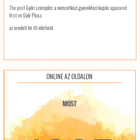
The post
Győri szereplés a nemzetközi gyerekfoci kupán
appeared
first on
Győr Plusz
.
az eredeti hír itt elérhető
ONLINE AZ OLDALON
MOST