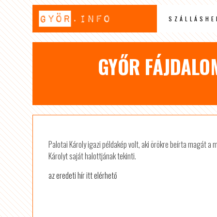
SZÁLLÁSHE
GYŐR FÁJDALO
Palotai Károly igazi példakép volt, aki örökre beírta magát
Károlyt saját halottjának tekinti.
az eredeti hír itt elérhető