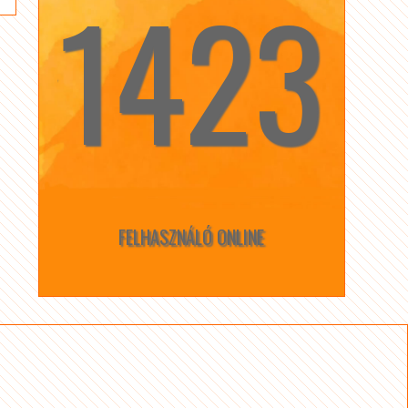
1423
☆
☆
FELHASZNÁLÓ ONLINE