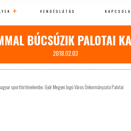
LYEK
VENDÉGLÁTÁS
KAPCSOLA
MMAL BÚCSÚZIK PALOTAI KA
2018.02.03
 a magyar sporttörténelembe. Győr Megyei Jogú Város Önkormányzata Palotai