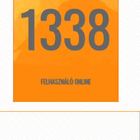
1338
☆
☆
FELHASZNÁLÓ ONLINE