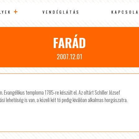
LYEK
VENDÉGLÁTÁS
KAPCSOLA
FARÁD
2007.12.01
. Evangélikus temploma 1785-re készült el. Az oltárt Schiller József
ási lehetőség is van, a közeli két tó pedig kiválóan alkalmas horgászatra.