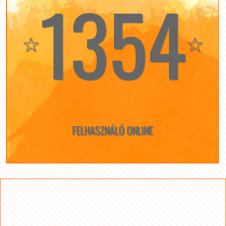
1354
☆
☆
FELHASZNÁLÓ ONLINE