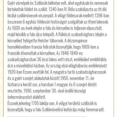
Győri várnépek és Szőlősök lakhelye volt, ahol egyházak és nemesek
birtokoltak földet és szőlőt. 1240-ben IV. Béla szabályozta az itt élő
királyi szőlőművesek viszonyait. A világi földesurak mellett 1398-ban
összesen 6 egyház földesúri hatóságot szolgáltak az itteni lakosok.
Az 1600-as évek elején a falu és környéke is teljesen elpusztult,
majd később a falu újra települt. A Rákóczi-szabadságharc idején a
környéket felégette Heister tábornok. A dézsmapince
homokköveiben francia feliratok bizonyítják, hogy 1809-ben a
franciák átvonultak a környéken. Az 1848-1849-es
szabadságharcban 36 écsi lakos vett részt, emléküket emléktábla
őrzi a művelődési házban. Az ország első világháborús emlékművét
1920-ban Écsen avatták fel. A nyugatra tartó szabadságharcosok
és a győri szovjet alakulatok között 1956. november 11.-én
tűzharcra került sor, a harcban 1 magyar és 6 szovjet életét
vesztette. 1990. szeptember 30.-ával önálló községi
önkormányzatot alakított.
Écsnek jelenleg 1705 lakója van. A völgyi területű szőlősök is
bizonyítják, hogy a falu Szőlőművelési kultúrája máig fennmaradt.