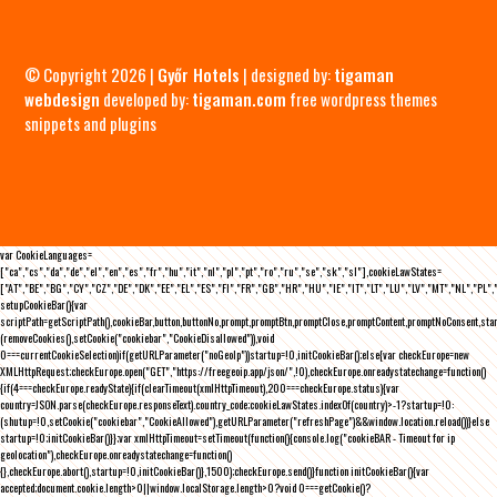
© Copyright 2026 |
Győr Hotels
| designed by:
tigaman
webdesign
developed by:
tigaman.com
free wordpress themes
snippets and plugins
var CookieLanguages=
["ca","cs","da","de","el","en","es","fr","hu","it","nl","pl","pt","ro","ru","se","sk","sl"],cookieLawStates=
["AT","BE","BG","CY","CZ","DE","DK","EE","EL","ES","FI","FR","GB","HR","HU","IE","IT","LT","LU","LV","MT","NL","PL",
setupCookieBar(){var
scriptPath=getScriptPath(),cookieBar,button,buttonNo,prompt,promptBtn,promptClose,promptContent,promptNoConsent,st
(removeCookies(),setCookie("cookiebar","CookieDisallowed")),void
0===currentCookieSelection)if(getURLParameter("noGeoIp"))startup=!0,initCookieBar();else{var checkEurope=new
XMLHttpRequest;checkEurope.open("GET","https://freegeoip.app/json/",!0),checkEurope.onreadystatechange=function()
{if(4===checkEurope.readyState){if(clearTimeout(xmlHttpTimeout),200===checkEurope.status){var
country=JSON.parse(checkEurope.responseText).country_code;cookieLawStates.indexOf(country)>-1?startup=!0:
(shutup=!0,setCookie("cookiebar","CookieAllowed"),getURLParameter("refreshPage")&&window.location.reload())}else
startup=!0;initCookieBar()}};var xmlHttpTimeout=setTimeout(function(){console.log("cookieBAR - Timeout for ip
geolocation"),checkEurope.onreadystatechange=function()
{},checkEurope.abort(),startup=!0,initCookieBar()},1500);checkEurope.send()}function initCookieBar(){var
accepted;document.cookie.length>0||window.localStorage.length>0?void 0===getCookie()?