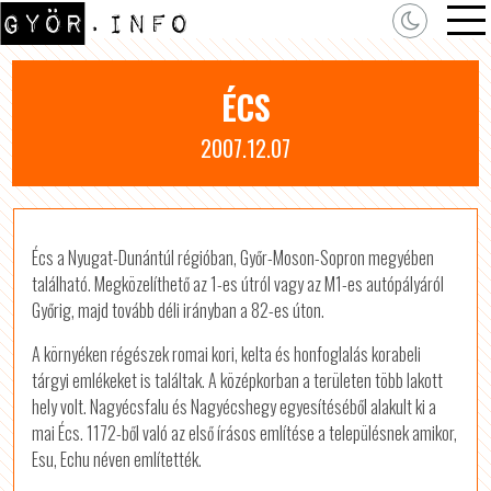
ÉCS
2007.12.07
Écs a Nyugat-Dunántúl régióban, Győr-Moson-Sopron megyében
található. Megközelíthető az 1-es útról vagy az M1-es autópályáról
Győrig, majd tovább déli irányban a 82-es úton.
A környéken régészek romai kori, kelta és honfoglalás korabeli
tárgyi emlékeket is találtak. A középkorban a területen több lakott
hely volt. Nagyécsfalu és Nagyécshegy egyesítéséből alakult ki a
mai Écs. 1172-ből való az első írásos említése a településnek amikor,
Esu, Echu néven említették.