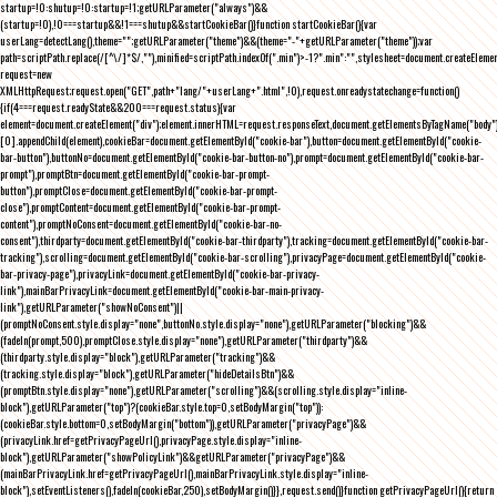
startup=!0:shutup=!0:startup=!1;getURLParameter("always")&&
(startup=!0),!0===startup&&!1===shutup&&startCookieBar()}function startCookieBar(){var
userLang=detectLang(),theme="";getURLParameter("theme")&&(theme="-"+getURLParameter("theme"));var
path=scriptPath.replace(/[^\/]*$/,""),minified=scriptPath.indexOf(".min")>-1?".min":"",stylesheet=document.createEleme
request=new
XMLHttpRequest;request.open("GET",path+"lang/"+userLang+".html",!0),request.onreadystatechange=function()
{if(4===request.readyState&&200===request.status){var
element=document.createElement("div");element.innerHTML=request.responseText,document.getElementsByTagName("body"
[0].appendChild(element),cookieBar=document.getElementById("cookie-bar"),button=document.getElementById("cookie-
bar-button"),buttonNo=document.getElementById("cookie-bar-button-no"),prompt=document.getElementById("cookie-bar-
prompt"),promptBtn=document.getElementById("cookie-bar-prompt-
button"),promptClose=document.getElementById("cookie-bar-prompt-
close"),promptContent=document.getElementById("cookie-bar-prompt-
content"),promptNoConsent=document.getElementById("cookie-bar-no-
consent"),thirdparty=document.getElementById("cookie-bar-thirdparty"),tracking=document.getElementById("cookie-bar-
tracking"),scrolling=document.getElementById("cookie-bar-scrolling"),privacyPage=document.getElementById("cookie-
bar-privacy-page"),privacyLink=document.getElementById("cookie-bar-privacy-
link"),mainBarPrivacyLink=document.getElementById("cookie-bar-main-privacy-
link"),getURLParameter("showNoConsent")||
(promptNoConsent.style.display="none",buttonNo.style.display="none"),getURLParameter("blocking")&&
(fadeIn(prompt,500),promptClose.style.display="none"),getURLParameter("thirdparty")&&
(thirdparty.style.display="block"),getURLParameter("tracking")&&
(tracking.style.display="block"),getURLParameter("hideDetailsBtn")&&
(promptBtn.style.display="none"),getURLParameter("scrolling")&&(scrolling.style.display="inline-
block"),getURLParameter("top")?(cookieBar.style.top=0,setBodyMargin("top")):
(cookieBar.style.bottom=0,setBodyMargin("bottom")),getURLParameter("privacyPage")&&
(privacyLink.href=getPrivacyPageUrl(),privacyPage.style.display="inline-
block"),getURLParameter("showPolicyLink")&&getURLParameter("privacyPage")&&
(mainBarPrivacyLink.href=getPrivacyPageUrl(),mainBarPrivacyLink.style.display="inline-
block"),setEventListeners(),fadeIn(cookieBar,250),setBodyMargin()}},request.send()}function getPrivacyPageUrl(){return