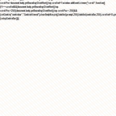
scrollPos=document.body.getBoundingClientRect().top,scrolled=!1;window.addEventListener("scroll",function()
{!1===scrolled&&(document.body.getBoundingClientRect().top-
scrollPos>250||document.body.getBoundingClientRect().top-scrollPos<-250)&&
(setCookie("cookiebar","CookieAllowed"),clearBodyMargin(),fadeOut(prompt,250),fadeOut(cookieBar,250),scrolled=!0,ge
{setupCookieBar()});