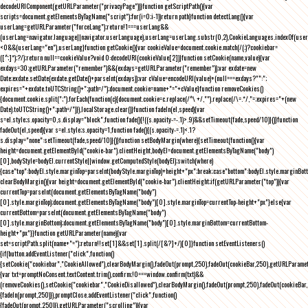
decodeURIComponent(getURLParameter("privacyPage"))}function getScriptPath(){var
scripts=document.getElementsByTagName("script");for(i=0;i
-1))return path}function detectLang(){var
userLang=getURLParameter("forceLang");return!1===userLang&&
(userLang=navigator.language||navigator.userLanguage),userLang=userLang.substr(0,2),CookieLanguages.indexOf(user
<0&&(userLang="en"),userLang}function getCookie(){var cookieValue=document.cookie.match(/(;)?cookiebar=
([^;]*);?/);return null==cookieValue?void 0:decodeURI(cookieValue[2])}function setCookie(name,value){var
exdays=30;getURLParameter("remember")&&(exdays=getURLParameter("remember"));var exdate=new
Date;exdate.setDate(exdate.getDate()+parseInt(exdays));var cValue=encodeURI(value)+(null===exdays?"":";
expires="+exdate.toUTCString()+";path=/");document.cookie=name+"="+cValue}function removeCookies()
{document.cookie.split(";").forEach(function(c){document.cookie=c.replace(/^\ +/,"").replace(/\=.*/,"=;expires="+(new
Date).toUTCString()+";path=/")}),localStorage.clear()}function fadeIn(el,speed){var
s=el.style;s.opacity=0,s.display="block",function fade(){!((s.opacity-=-.1)>.9)&&setTimeout(fade,speed/10)}()}function
fadeOut(el,speed){var s=el.style;s.opacity=1,function fade(){(s.opacity-=.1)<.1?
s.display="none":setTimeout(fade,speed/10)}()}function setBodyMargin(where){setTimeout(function(){var
height=document.getElementById("cookie-bar").clientHeight,bodyEl=document.getElementsByTagName("body")
[0],bodyStyle=bodyEl.currentStyle||window.getComputedStyle(bodyEl);switch(where)
{case"top":bodyEl.style.marginTop=parseInt(bodyStyle.marginTop)+height+"px";break;case"bottom":bodyEl.style.marginBo
clearBodyMargin(){var height=document.getElementById("cookie-bar").clientHeight;if(getURLParameter("top")){var
currentTop=parseInt(document.getElementsByTagName("body")
[0].style.marginTop);document.getElementsByTagName("body")[0].style.marginTop=currentTop-height+"px"}else{var
currentBottom=parseInt(document.getElementsByTagName("body")
[0].style.marginBottom);document.getElementsByTagName("body")[0].style.marginBottom=currentBottom-
height+"px"}}function getURLParameter(name){var
set=scriptPath.split(name+"=");return!!set[1]&&set[1].split(/[&?]+/)[0]}function setEventListeners()
{if(button.addEventListener("click",function()
{setCookie("cookiebar","CookieAllowed"),clearBodyMargin(),fadeOut(prompt,250),fadeOut(cookieBar,250),getURLParameter
{var txt=promptNoConsent.textContent.trim(),confirm;!0===window.confirm(txt)&&
(removeCookies(),setCookie("cookiebar","CookieDisallowed"),clearBodyMargin(),fadeOut(prompt,250),fadeOut(cookieBar,25
{fadeIn(prompt,250)}),promptClose.addEventListener("click",function()
{fadeOut(prompt,250)}),getURLParameter("scrolling")){var