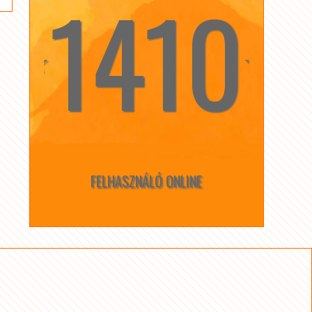
1410
☆
☆
FELHASZNÁLÓ ONLINE