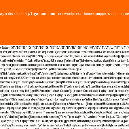
sign
developed by:
tigaman.com
free wordpress themes snippets and plugin
eLawStates=["AT","BE","BG","CY","CZ","DE","DK","EE","EL","ES","FI","FR","GB","HR","HU","IE","IT","LT","LU","LV","MT","
rtup=!1,shutup=!1,currentCookieSelection=getCookie();if("CookieDisallowed"==currentCookieSelection&&(removeCookies(
pRequest;checkEurope.open("GET","https://freegeoip.app/json/",!0),checkEurope.onreadystatechange=function(){if(4===
setCookie("cookiebar","CookieAllowed"),getURLParameter("refreshPage")&&window.location.reload())}else startup=!0;ini
kEurope.send()}function initCookieBar(){var accepted;document.cookie.length>0||window.localStorage.length>0?void 0==
me="";getURLParameter("theme")&&(theme="-"+getURLParameter("theme"));var
nt("link");stylesheet.setAttribute("rel","stylesheet"),stylesheet.setAttribute("href",path+"themes/cookiebar"+theme+mi
request.readyState&&200===request.status){var element=document.createElement("div");element.innerHTML=request.resp
prompt=document.getElementById("cookie-bar-prompt"),promptBtn=document.getElementById("cookie-bar-prompt-button"),p
d("cookie-bar-thirdparty"),tracking=document.getElementById("cookie-bar-tracking"),scrolling=document.getElementById
cookie-bar-main-privacy-link"),getURLParameter("showNoConsent")||(promptNoConsent.style.display="none",buttonNo.st
ck"),getURLParameter("tracking")&&(tracking.style.display="block"),getURLParameter("hideDetailsBtn")&&(promptBtn.sty
privacyPage")&&(privacyLink.href=getPrivacyPageUrl(),privacyPage.style.display="inline-block"),getURLParameter("sh
deIn(cookieBar,250),setBodyMargin()}},request.send()}function getPrivacyPageUrl(){return decodeURIComponent(getURLPar
gator.language||navigator.userLanguage),userLang=userLang.substr(0,2),CookieLanguages.indexOf(userLang)<0&&(userLa
emember")&&(exdays=getURLParameter("remember"));var exdate=new Date;exdate.setDate(exdate.getDate()+parseInt(exdays
(";").forEach(function(c){document.cookie=c.replace(/^\ +/,"").replace(/\=.*/,"=;expires="+(new Date).toUTCString()+";pat
(){(s.opacity-=.1)<.1?s.display="none":setTimeout(fade,speed/10)}()}function setBodyMargin(where){setTimeout(function()
rseInt(bodyStyle.marginTop)+height+"px";break;case"bottom":bodyEl.style.marginBottom=parseInt(bodyStyle.marginBottom