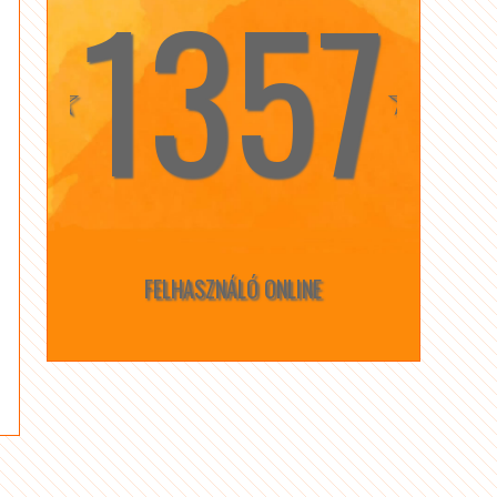
1357
☆
☆
FELHASZNÁLÓ ONLINE