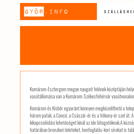
SZÁLLÁSHE
Komárom-Esztergom megye nyugati felének középtáján helyezk
vasútállomása van a Komárom-Székesfehérvár vasútvonalon
Komárom és Kisbér egyaránt könnyen megközelíthető a telep
három patak, a Concó, a Császár-ér és a Vékony-ér szel át. A
kikapcsolódási lehetőséget kínál az ide látogatóknak.A közsé
határában bronzkori leleteket, honfoglalás-kori sírokat is ta