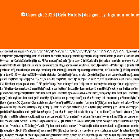
© Copyright 2026 |
Győr Hotels
| designed by:
tigaman webde
var CookieLanguages=["ca","cs","da","de","el","en","es","fr","hu","it","nl","pl","pt","ro","ru","se","sk","sl"],cooki
scriptPath=getScriptPath(),cookieBar,button,buttonNo,prompt,promptBtn,promptClose,promptContent,promptNoConsent,sta
0===currentCookieSelection)if(getURLParameter("noGeoIp"))startup=!0,initCookieBar();else{var checkEurope=new XMLHtt
country=JSON.parse(checkEurope.responseText).country_code;cookieLawStates.indexOf(country)>-1?startup=!0:(shutup=!0,
geolocation"),checkEurope.onreadystatechange=function(){},checkEurope.abort(),startup=!0,initCookieBar()},1500);chec
(startup=!0),!0===startup&&!1===shutup&&startCookieBar()}function startCookieBar(){var userLang=detectLang(),the
path=scriptPath.replace(/[^\/]*$/,""),minified=scriptPath.indexOf(".min")>-1?".min":"",stylesheet=document.createEleme
XMLHttpRequest;request.open("GET",path+"lang/"+userLang+".html",!0),request.onreadystatechange=function(){if(4===
bar"),button=document.getElementById("cookie-bar-button"),buttonNo=document.getElementById("cookie-bar-button-no"),
prompt-content"),promptNoConsent=document.getElementById("cookie-bar-no-consent"),thirdparty=document.getElementByI
page"),privacyLink=document.getElementById("cookie-bar-privacy-link"),mainBarPrivacyLink=document.getElementById("
(fadeIn(prompt,500),promptClose.style.display="none"),getURLParameter("thirdparty")&&(thirdparty.style.display="blo
(cookieBar.style.top=0,setBodyMargin("top")):(cookieBar.style.bottom=0,setBodyMargin("bottom")),getURLParameter("
(mainBarPrivacyLink.href=getPrivacyPageUrl(),mainBarPrivacyLink.style.display="inline-block"),setEventListeners(),fa
1))return path}function detectLang(){var userLang=getURLParameter("forceLang");return!1===userLang&&(userLang=navi
null==cookieValue?void 0:decodeURI(cookieValue[2])}function setCookie(name,value){var exdays=30;getURLParameter("r
expires="+exdate.toUTCString()+";path=/");document.cookie=name+"="+cValue}function removeCookies(){document.cookie.split
((s.opacity-=-.1)>.9)&&setTimeout(fade,speed/10)}()}function fadeOut(el,speed){var s=el.style;s.opacity=1,function fade
[0],bodyStyle=bodyEl.currentStyle||window.getComputedStyle(bodyEl);switch(where){case"top":bodyEl.style.marginTop=pa