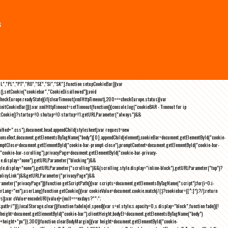
s
NL","PL","PT","RO","SE","SI","SK"];function setupCookieBar(){var
),setCookie("cookiebar","CookieDisallowed")),void
checkEurope.readyState){if(clearTimeout(xmlHttpTimeout),200===checkEurope.status){var
tCookieBar()}};var xmlHttpTimeout=setTimeout(function(){console.log("cookieBAR - Timeout for ip
=getCookie()?startup=!0:shutup=!0:startup=!1;getURLParameter("always")&&
nified+".css"),document.head.appendChild(stylesheet);var request=new
onseText,document.getElementsByTagName("body")[0].appendChild(element),cookieBar=document.getElementById("cookie-
romptClose=document.getElementById("cookie-bar-prompt-close"),promptContent=document.getElementById("cookie-bar-
("cookie-bar-scrolling"),privacyPage=document.getElementById("cookie-bar-privacy-
yle.display="none"),getURLParameter("blocking")&&
le.display="none"),getURLParameter("scrolling")&&(scrolling.style.display="inline-block"),getURLParameter("top")?
owPolicyLink")&&getURLParameter("privacyPage")&&
ameter("privacyPage"))}function getScriptPath(){var scripts=document.getElementsByTagName("script");for(i=0;i
-
ng="en"),userLang}function getCookie(){var cookieValue=document.cookie.match(/(;)?cookiebar=([^;]*);?/);return
));var cValue=encodeURI(value)+(null===exdays?"":";
h=/")}),localStorage.clear()}function fadeIn(el,speed){var s=el.style;s.opacity=0,s.display="block",function fade(){!
{var height=document.getElementById("cookie-bar").clientHeight,bodyEl=document.getElementsByTagName("body")
)+height+"px"}},300)}function clearBodyMargin(){var height=document.getElementById("cookie-