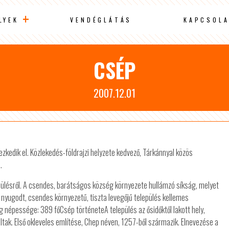
LYEK
VENDÉGLÁTÁS
KAPCSOLA
CSÉP
2007.12.01
edik el. Közlekedés-földrajzi helyzete kedvező, Tárkánnyal közös
.
ülésről. A csendes, barátságos község környezete hullámzó síkság, melyet
 nyugodt, csendes környezetű, tiszta levegőjű település kellemes
g népessége: 389 főCsép történeteA település az ősidőktől lakott hely,
láltak. Első okleveles említése, Chep néven, 1257-ből származik. Elnevezése a