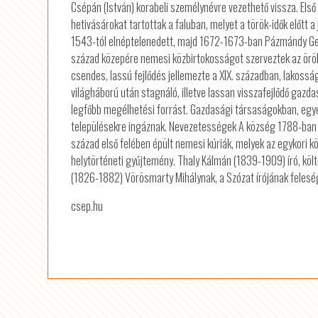
Csépán (István) korabeli személynévre vezethető vissza. Első 
hetivásárokat tartottak a faluban, melyet a török-idők előtt 
1543-tól elnéptelenedett, majd 1672-1673-ban Pázmándy Gergel
század közepére nemesi közbirtokosságot szerveztek az öröks
csendes, lassú fejlődés jellemezte a XIX. században, lakossá
világháború után stagnáló, illetve lassan visszafejlődő gazd
legfőbb megélhetési forrást. Gazdasági társaságokban, egyé
településekre ingáznak. Nevezetességek A község 1788-ban ép
század első felében épült nemesi kúriák, melyek az egykori kö
helytörténeti gyűjtemény. Thaly Kálmán (1839-1909) író, kö
(1826-1882) Vörösmarty Mihálynak, a Szózat írójának felesége,
csep.hu