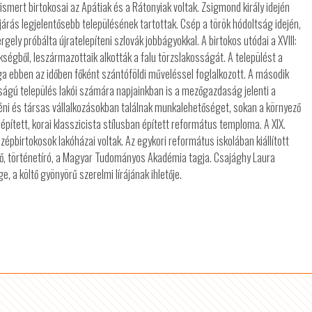
ismert birtokosai az Apátiak és a Rátonyiak voltak. Zsigmond király idején
a járás legjelentősebb településének tartottak. Csép a török hódoltság idején,
y próbálta újratelepíteni szlovák jobbágyokkal. A birtokos utódai a XVIII:
égből, leszármazottaik alkották a falu törzslakosságát. A települést a
ga ebben az időben főként szántóföldi műveléssel foglalkozott. A második
aságú település lakói számára napjainkban is a mezőgazdaság jelenti a
ni és társas vállalkozásokban találnak munkalehetőséget, sokan a környező
ített, korai klasszicista stílusban épített református temploma. A XIX.
zépbirtokosok lakóházai voltak. Az egykori református iskolában kiállított
ltő, történetíró, a Magyar Tudományos Akadémia tagja. Csajághy Laura
 a költő gyönyörű szerelmi lírájának ihletője.