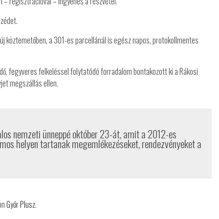
n – regisztrációval – ingyenes a részvétel.
zédet.
i új köztemetőben, a 301-es parcellánál is egész napos, protokollmentes
 fegyveres felkeléssel folytatódó forradalom bontakozott ki a Rákosi
et megszállás ellen.
alos nemzeti ünneppé október 23-át, amit a 2012-es
zámos helyen tartanak megemlékezéseket, rendezvényeket a
 on
Győr Plusz
.