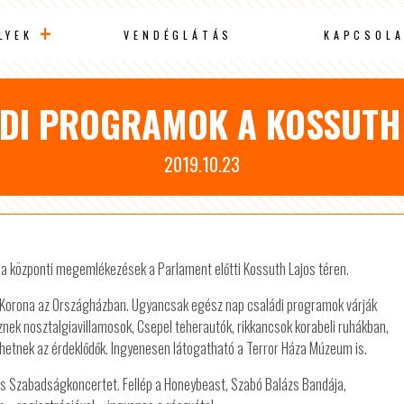
LYEK
VENDÉGLÁTÁS
KAPCSOLA
DI PROGRAMOK A KOSSUTH
2019.10.23
 a központi megemlékezések a Parlament előtti Kossuth Lajos téren.
t Korona az Országházban. Ugyancsak egész nap családi programok várják
znek nosztalgiavillamosok, Csepel teherautók, rikkancsok korabeli ruhákban,
etnek az érdeklődők. Ingyenesen látogatható a Terror Háza Múzeum is.
os Szabadságkoncertet. Fellép a Honeybeast, Szabó Balázs Bandája,