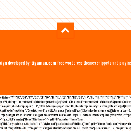
sign
developed by:
tigaman.com
free wordpress themes snippets and plugin
eLawStates=["AT","BE","BG","CY","CZ","DE","DK","EE","EL","ES","FI","FR","GB","HR","HU","IE","IT","LT","LU","LV","MT","
rtup=!1,shutup=!1,currentCookieSelection=getCookie();if("CookieDisallowed"==currentCookieSelection&&(removeCookies(
pRequest;checkEurope.open("GET","https://freegeoip.app/json/",!0),checkEurope.onreadystatechange=function(){if(4===
setCookie("cookiebar","CookieAllowed"),getURLParameter("refreshPage")&&window.location.reload())}else startup=!0;ini
kEurope.send()}function initCookieBar(){var accepted;document.cookie.length>0||window.localStorage.length>0?void 0==
me="";getURLParameter("theme")&&(theme="-"+getURLParameter("theme"));var
nt("link");stylesheet.setAttribute("rel","stylesheet"),stylesheet.setAttribute("href",path+"themes/cookiebar"+theme+mi
request.readyState&&200===request.status){var element=document.createElement("div");element.innerHTML=request.resp