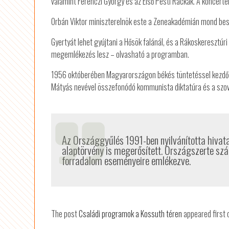
valamint Ferenczi György és az Első Pesti Rackák. A koncerte
Orbán Viktor miniszterelnök este a Zeneakadémián mond bes
Gyertyát lehet gyújtani a Hősök falánál, és a Rákoskeresztúr
megemlékezés lesz – olvasható a programban.
1956 októberében Magyarországon békés tüntetéssel kezdődő,
Mátyás nevével összefonódó kommunista diktatúra és a szovj
Az Országgyűlés 1991-ben nyilvánította hivat
alaptörvény is megerősített. Országszerte s
forradalom eseményeire emlékezve.
The post
Családi programok a Kossuth téren
appeared first