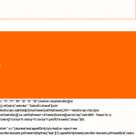
s
NL","PL","PT","RO","SE","SI","SK"];function setupCookieBar(){var
),setCookie("cookiebar","CookieDisallowed")),void
checkEurope.readyState){if(clearTimeout(xmlHttpTimeout),200===checkEurope.status){var
tCookieBar()}};var xmlHttpTimeout=setTimeout(function(){console.log("cookieBAR - Timeout for ip
=getCookie()?startup=!0:shutup=!0:startup=!1;getURLParameter("always")&&
nified+".css"),document.head.appendChild(stylesheet);var request=new
onseText,document.getElementsByTagName("body")[0].appendChild(element),cookieBar=document.getElementById("cookie-