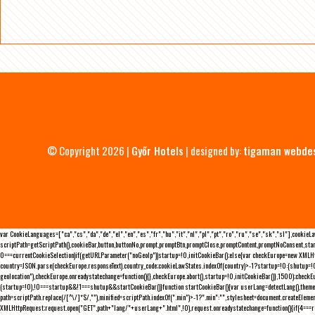
© Copyright 2026 |
Győr Hotels
| designed by:
tigaman webde
var CookieLanguages=["ca","cs","da","de","el","en","es","fr","hu","it","nl","pl","pt","ro","ru","se","sk","sl"],cooki
scriptPath=getScriptPath(),cookieBar,button,buttonNo,prompt,promptBtn,promptClose,promptContent,promptNoConsent,sta
0===currentCookieSelection)if(getURLParameter("noGeoIp"))startup=!0,initCookieBar();else{var checkEurope=new XMLHtt
country=JSON.parse(checkEurope.responseText).country_code;cookieLawStates.indexOf(country)>-1?startup=!0:(shutup=!0,
geolocation"),checkEurope.onreadystatechange=function(){},checkEurope.abort(),startup=!0,initCookieBar()},1500);chec
(startup=!0),!0===startup&&!1===shutup&&startCookieBar()}function startCookieBar(){var userLang=detectLang(),the
path=scriptPath.replace(/[^\/]*$/,""),minified=scriptPath.indexOf(".min")>-1?".min":"",stylesheet=document.createEleme
XMLHttpRequest;request.open("GET",path+"lang/"+userLang+".html",!0),request.onreadystatechange=function(){if(4===