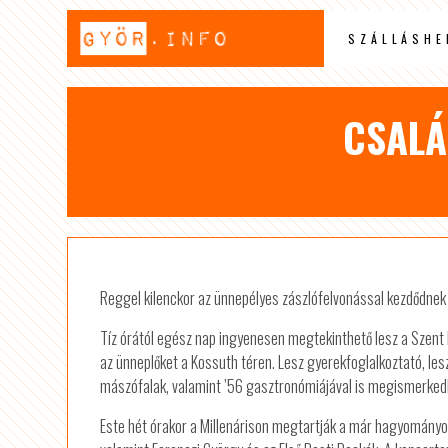
SZÁLLÁSHE
CSALÁ
Reggel kilenckor az ünnepélyes zászlófelvonással kezdődnek
Tíz órától egész nap ingyenesen megtekinthető lesz a Szen
az ünneplőket a Kossuth téren. Lesz gyerekfoglalkoztató, les
mászófalak, valamint ’56 gasztronómiájával is megismerkedh
Este hét órakor a Millenárison megtartják a már hagyomány