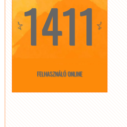
1411
☆
☆
FELHASZNÁLÓ ONLINE