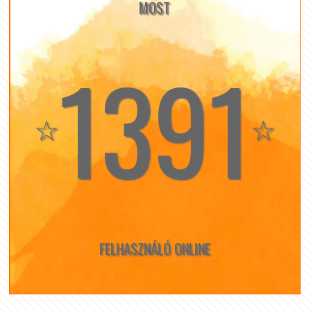
MOST
1391
☆
☆
FELHASZNÁLÓ ONLINE