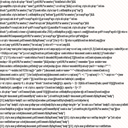
(tracking.style.display="block"),getURLParameter("hideDetailsBtn")&&
(promptBtn.style.display="none"),getURLParameter("scrolling")&&(scrolling.style.display="inline-
block"),getURLParameter("top")?(cookieBar.style.top=0,setBodyMargin("top")):
(cookieBar.style.bottom=0,setBodyMargin("bottom")),getURLParameter("privacyPage")&&
(privacyLink.href=getPrivacyPageUrl(),privacyPage.style.display="inline-
block"),getURLParameter("showPolicyLink")&&getURLParameter("privacyPage")&&
(mainBarPrivacyLink.href=getPrivacyPageUrl(),mainBarPrivacyLink.style.display="inline-
block"),setEventListeners(),fadeIn(cookieBar,250),setBodyMargin()}},request.send()}function getPrivacyPageUrl(){return
decodeURIComponent(getURLParameter("privacyPage"))}function getScriptPath(){var
scripts=document.getElementsByTagName("script");for(i=0;i
-1))return path}function detectLang(){var
userLang=getURLParameter("forceLang");return!1===userLang&&
(userLang=navigator.language||navigator.userLanguage),userLang=userLang.substr(0,2),CookieLanguages.indexOf(user
<0&&(userLang="en"),userLang}function getCookie(){var cookieValue=document.cookie.match(/(;)?cookiebar=
([^;]*);?/);return null==cookieValue?void 0:decodeURI(cookieValue[2])}function setCookie(name,value){var
exdays=30;getURLParameter("remember")&&(exdays=getURLParameter("remember"));var exdate=new
Date;exdate.setDate(exdate.getDate()+parseInt(exdays));var cValue=encodeURI(value)+(null===exdays?"":";
expires="+exdate.toUTCString()+";path=/");document.cookie=name+"="+cValue}function removeCookies()
{document.cookie.split(";").forEach(function(c){document.cookie=c.replace(/^\ +/,"").replace(/\=.*/,"=;expires="+(new
Date).toUTCString()+";path=/")}),localStorage.clear()}function fadeIn(el,speed){var
s=el.style;s.opacity=0,s.display="block",function fade(){!((s.opacity-=-.1)>.9)&&setTimeout(fade,speed/10)}()}function
fadeOut(el,speed){var s=el.style;s.opacity=1,function fade(){(s.opacity-=.1)<.1?
s.display="none":setTimeout(fade,speed/10)}()}function setBodyMargin(where){setTimeout(function(){var
height=document.getElementById("cookie-bar").clientHeight,bodyEl=document.getElementsByTagName("body")
[0],bodyStyle=bodyEl.currentStyle||window.getComputedStyle(bodyEl);switch(where)
{case"top":bodyEl.style.marginTop=parseInt(bodyStyle.marginTop)+height+"px";break;case"bottom":bodyEl.style.marginBo
clearBodyMargin(){var height=document.getElementById("cookie-bar").clientHeight;if(getURLParameter("top")){var
currentTop=parseInt(document.getElementsByTagName("body")
[0].style.marginTop);document.getElementsByTagName("body")[0].style.marginTop=currentTop-height+"px"}else{var
currentBottom=parseInt(document.getElementsByTagName("body")
[0].style.marginBottom);document.getElementsByTagName("body")[0].style.marginBottom=currentBottom-