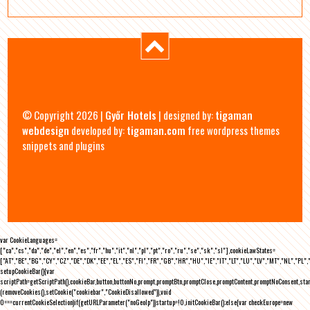
© Copyright 2026 |
Győr Hotels
| designed by:
tigaman
webdesign
developed by:
tigaman.com
free wordpress themes
snippets and plugins
var CookieLanguages=
["ca","cs","da","de","el","en","es","fr","hu","it","nl","pl","pt","ro","ru","se","sk","sl"],cookieLawStates=
["AT","BE","BG","CY","CZ","DE","DK","EE","EL","ES","FI","FR","GB","HR","HU","IE","IT","LT","LU","LV","MT","NL","PL",
setupCookieBar(){var
scriptPath=getScriptPath(),cookieBar,button,buttonNo,prompt,promptBtn,promptClose,promptContent,promptNoConsent,st
(removeCookies(),setCookie("cookiebar","CookieDisallowed")),void
0===currentCookieSelection)if(getURLParameter("noGeoIp"))startup=!0,initCookieBar();else{var checkEurope=new