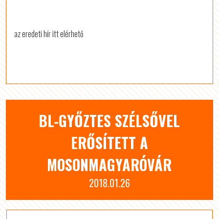
az eredeti hír itt elérhető
BL-GYŐZTES SZÉLSŐVEL
ERŐSÍTETT A
MOSONMAGYARÓVÁR
2018.01.26