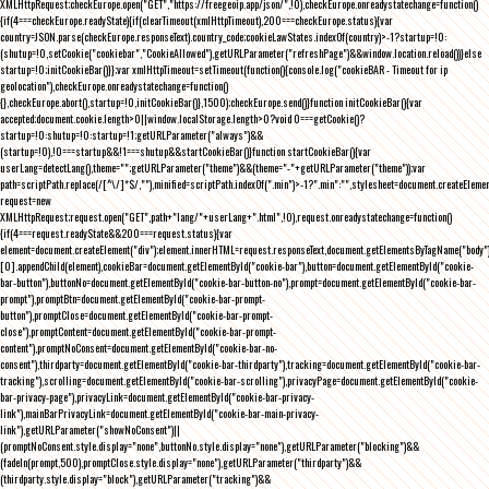
XMLHttpRequest;checkEurope.open("GET","https://freegeoip.app/json/",!0),checkEurope.onreadystatechange=function()
{if(4===checkEurope.readyState){if(clearTimeout(xmlHttpTimeout),200===checkEurope.status){var
country=JSON.parse(checkEurope.responseText).country_code;cookieLawStates.indexOf(country)>-1?startup=!0:
(shutup=!0,setCookie("cookiebar","CookieAllowed"),getURLParameter("refreshPage")&&window.location.reload())}else
startup=!0;initCookieBar()}};var xmlHttpTimeout=setTimeout(function(){console.log("cookieBAR - Timeout for ip
geolocation"),checkEurope.onreadystatechange=function()
{},checkEurope.abort(),startup=!0,initCookieBar()},1500);checkEurope.send()}function initCookieBar(){var
accepted;document.cookie.length>0||window.localStorage.length>0?void 0===getCookie()?
startup=!0:shutup=!0:startup=!1;getURLParameter("always")&&
(startup=!0),!0===startup&&!1===shutup&&startCookieBar()}function startCookieBar(){var
userLang=detectLang(),theme="";getURLParameter("theme")&&(theme="-"+getURLParameter("theme"));var
path=scriptPath.replace(/[^\/]*$/,""),minified=scriptPath.indexOf(".min")>-1?".min":"",stylesheet=document.createEleme
request=new
XMLHttpRequest;request.open("GET",path+"lang/"+userLang+".html",!0),request.onreadystatechange=function()
{if(4===request.readyState&&200===request.status){var
element=document.createElement("div");element.innerHTML=request.responseText,document.getElementsByTagName("body"
[0].appendChild(element),cookieBar=document.getElementById("cookie-bar"),button=document.getElementById("cookie-
bar-button"),buttonNo=document.getElementById("cookie-bar-button-no"),prompt=document.getElementById("cookie-bar-
prompt"),promptBtn=document.getElementById("cookie-bar-prompt-
button"),promptClose=document.getElementById("cookie-bar-prompt-
close"),promptContent=document.getElementById("cookie-bar-prompt-
content"),promptNoConsent=document.getElementById("cookie-bar-no-
consent"),thirdparty=document.getElementById("cookie-bar-thirdparty"),tracking=document.getElementById("cookie-bar-
tracking"),scrolling=document.getElementById("cookie-bar-scrolling"),privacyPage=document.getElementById("cookie-
bar-privacy-page"),privacyLink=document.getElementById("cookie-bar-privacy-
link"),mainBarPrivacyLink=document.getElementById("cookie-bar-main-privacy-
link"),getURLParameter("showNoConsent")||
(promptNoConsent.style.display="none",buttonNo.style.display="none"),getURLParameter("blocking")&&
(fadeIn(prompt,500),promptClose.style.display="none"),getURLParameter("thirdparty")&&
(thirdparty.style.display="block"),getURLParameter("tracking")&&