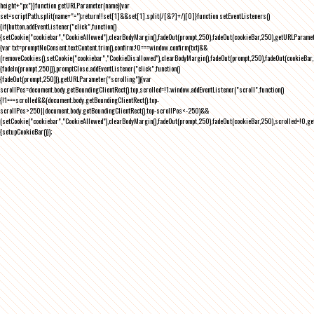
height+"px"}}function getURLParameter(name){var
set=scriptPath.split(name+"=");return!!set[1]&&set[1].split(/[&?]+/)[0]}function setEventListeners()
{if(button.addEventListener("click",function()
{setCookie("cookiebar","CookieAllowed"),clearBodyMargin(),fadeOut(prompt,250),fadeOut(cookieBar,250),getURLParameter
{var txt=promptNoConsent.textContent.trim(),confirm;!0===window.confirm(txt)&&
(removeCookies(),setCookie("cookiebar","CookieDisallowed"),clearBodyMargin(),fadeOut(prompt,250),fadeOut(cookieBar,25
{fadeIn(prompt,250)}),promptClose.addEventListener("click",function()
{fadeOut(prompt,250)}),getURLParameter("scrolling")){var
scrollPos=document.body.getBoundingClientRect().top,scrolled=!1;window.addEventListener("scroll",function()
{!1===scrolled&&(document.body.getBoundingClientRect().top-
scrollPos>250||document.body.getBoundingClientRect().top-scrollPos<-250)&&
(setCookie("cookiebar","CookieAllowed"),clearBodyMargin(),fadeOut(prompt,250),fadeOut(cookieBar,250),scrolled=!0,ge
{setupCookieBar()});