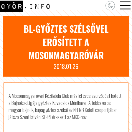
BL-GYŐZTES SZÉLSŐVEL
ERŐSÍTETT A
MOSONMAGYARÓVÁR
2018.01.26
A Mosonmagyaróvári Kézilabda Club másfél éves szerződést kötött
a Bajnokok Ligája győztes Kovacsicz Mónikával. A többszörös
magyar bajnok, kupagyőztes szélső az NB I/B Keleti csoportjában
játszó Szent István SE-től érkezett az MKC-hoz.