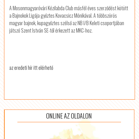
A Mosonmagyaróvári Kézilabda Club másfél éves szerződést kötött
a Bajnokok Ligája győztes Kovacsicz Mónikával. A többszörös
magyar bajnok, kupagyőztes szélső az NB I/B Keleti csoportjában
játszó Szent István SE-től érkezett az MKC-hoz.
az eredeti hír itt elérhető
ONLINE AZ OLDALON