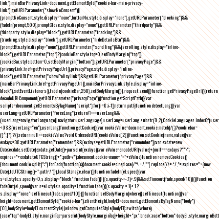
link"),mainBarPrivacyLink=document.getElementById("cookie-bar-main-privacy-
link"),getURLParameter("showNoConsent")||
(promptNoConsent.style.display="none",buttonNo.style.display="none"),getURLParameter("blocking")&&
(fadeIn(prompt,500),promptClose.style.display="none"),getURLParameter("thirdparty")&&
(thirdparty.style.display="block"),getURLParameter("tracking")&&
(tracking.style.display="block"),getURLParameter("hideDetailsBtn")&&
(promptBtn.style.display="none"),getURLParameter("scrolling")&&(scrolling.style.display="inline-
block"),getURLParameter("top")?(cookieBar.style.top=0,setBodyMargin("top")):
(cookieBar.style.bottom=0,setBodyMargin("bottom")),getURLParameter("privacyPage")&&
(privacyLink.href=getPrivacyPageUrl(),privacyPage.style.display="inline-
block"),getURLParameter("showPolicyLink")&&getURLParameter("privacyPage")&&
(mainBarPrivacyLink.href=getPrivacyPageUrl(),mainBarPrivacyLink.style.display="inline-
block"),setEventListeners(),fadeIn(cookieBar,250),setBodyMargin()}},request.send()}function getPrivacyPageUrl(){return
decodeURIComponent(getURLParameter("privacyPage"))}function getScriptPath(){var
scripts=document.getElementsByTagName("script");for(i=0;i
-1))return path}function detectLang(){var
userLang=getURLParameter("forceLang");return!1===userLang&&
(userLang=navigator.language||navigator.userLanguage),userLang=userLang.substr(0,2),CookieLanguages.indexOf(user
<0&&(userLang="en"),userLang}function getCookie(){var cookieValue=document.cookie.match(/(;)?cookiebar=
([^;]*);?/);return null==cookieValue?void 0:decodeURI(cookieValue[2])}function setCookie(name,value){var
exdays=30;getURLParameter("remember")&&(exdays=getURLParameter("remember"));var exdate=new
Date;exdate.setDate(exdate.getDate()+parseInt(exdays));var cValue=encodeURI(value)+(null===exdays?"":";
expires="+exdate.toUTCString()+";path=/");document.cookie=name+"="+cValue}function removeCookies()
{document.cookie.split(";").forEach(function(c){document.cookie=c.replace(/^\ +/,"").replace(/\=.*/,"=;expires="+(new
Date).toUTCString()+";path=/")}),localStorage.clear()}function fadeIn(el,speed){var
s=el.style;s.opacity=0,s.display="block",function fade(){!((s.opacity-=-.1)>.9)&&setTimeout(fade,speed/10)}()}function
fadeOut(el,speed){var s=el.style;s.opacity=1,function fade(){(s.opacity-=.1)<.1?
s.display="none":setTimeout(fade,speed/10)}()}function setBodyMargin(where){setTimeout(function(){var
height=document.getElementById("cookie-bar").clientHeight,bodyEl=document.getElementsByTagName("body")
[0],bodyStyle=bodyEl.currentStyle||window.getComputedStyle(bodyEl);switch(where)
{case"top":bodyEl.style.marginTop=parseInt(bodyStyle.marginTop)+height+"px";break;case"bottom":bodyEl.style.marginBo