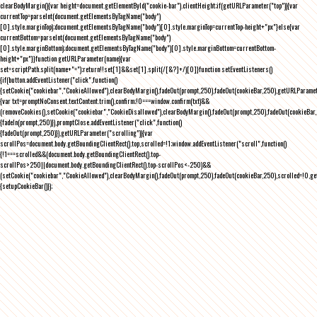
clearBodyMargin(){var height=document.getElementById("cookie-bar").clientHeight;if(getURLParameter("top")){var
currentTop=parseInt(document.getElementsByTagName("body")
[0].style.marginTop);document.getElementsByTagName("body")[0].style.marginTop=currentTop-height+"px"}else{var
currentBottom=parseInt(document.getElementsByTagName("body")
[0].style.marginBottom);document.getElementsByTagName("body")[0].style.marginBottom=currentBottom-
height+"px"}}function getURLParameter(name){var
set=scriptPath.split(name+"=");return!!set[1]&&set[1].split(/[&?]+/)[0]}function setEventListeners()
{if(button.addEventListener("click",function()
{setCookie("cookiebar","CookieAllowed"),clearBodyMargin(),fadeOut(prompt,250),fadeOut(cookieBar,250),getURLParameter
{var txt=promptNoConsent.textContent.trim(),confirm;!0===window.confirm(txt)&&
(removeCookies(),setCookie("cookiebar","CookieDisallowed"),clearBodyMargin(),fadeOut(prompt,250),fadeOut(cookieBar,25
{fadeIn(prompt,250)}),promptClose.addEventListener("click",function()
{fadeOut(prompt,250)}),getURLParameter("scrolling")){var
scrollPos=document.body.getBoundingClientRect().top,scrolled=!1;window.addEventListener("scroll",function()
{!1===scrolled&&(document.body.getBoundingClientRect().top-
scrollPos>250||document.body.getBoundingClientRect().top-scrollPos<-250)&&
(setCookie("cookiebar","CookieAllowed"),clearBodyMargin(),fadeOut(prompt,250),fadeOut(cookieBar,250),scrolled=!0,ge
{setupCookieBar()});