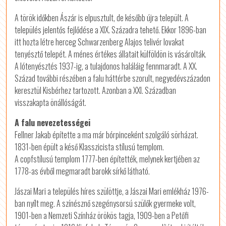
A török időkben Ászár is elpusztult, de később újra települt. A
település jelentős fejlődése a XIX. Századra tehető. Ekkor 1896-ban
itt hozta létre herceg Schwarzenberg Alajos telivér lovakat
tenyésztő telepét. A ménes értékes állatait külföldön is vásárolták.
A lótenyésztés 1937-ig, a tulajdonos haláláig fennmaradt. A XX.
Század további részében a falu háttérbe szorult, negyedévszázadon
keresztül Kisbérhez tartozott. Azonban a XXI. Században
visszakapta önállóságát.
A falu nevezetességei
Fellner Jakab építette a ma már bórpinceként szolgáló sörházat.
1831-ben épült a késő Klasszicista stílusú templom.
A copfstílusú templom 1777-ben építették, melynek kertjében az
1778-as évből megmaradt barokk sírkő látható.
Jászai Mari a település híres szülöttje, a Jászai Mari emlékház 1976-
ban nyílt meg. A színésznő szegénysorsú szülők gyermeke volt,
1901-ben a Nemzeti Színház örökös tagja, 1909-ben a Petőfi