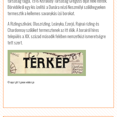
társaság tagja, 1916 Kisfaludy Társaság Greguss díját neki ítélték.
Bórvidékről egy kis ízelítő: a Dunára néző Neszmélyi szőlőhegyeken
termesztik a kellemes savanykás ízű borokat.
A Rizlingszilváni, Olaszrizling, Leányka, Ezerjó, Rajnai rizling és
Chardonnay szőlőket termesztenek az itt élők. A borairól híres
település a XIX. század második felében nemzetközi ismeretségre
tett szert.
© copyright tigaman webdesign