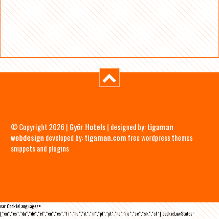
© Copyright 2026 |
Győr Hotels
| designed by:
tigaman
webdesign
developed by:
tigaman.com
free wordpress themes
snippets and plugins
var CookieLanguages=
["ca","cs","da","de","el","en","es","fr","hu","it","nl","pl","pt","ro","ru","se","sk","sl"],cookieLawStates=