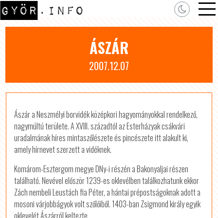
ÁSZÁR
2007.12.07
Ászár a Neszmélyi borvidék középkori hagyományokkal rendelkező,
nagymúltú területe. A XVIII. századtól az Esterházyak csákvári
uradalmának híres mintaszőlészete és pincészete itt alakult ki,
amely hírnevet szerzett a vidéknek.
Komárom-Esztergom megye DNy-i részén a Bakonyaljai részen
található. Nevével először 1239-es oklevélben találkozhatunk ekkor
Zách nembeli Leustách fia Péter, a hántai prépostságoknak adott a
mosoni várjobbágyok volt szőlőiből. 1403-ban Zsigmond király egyik
oklevelét Ászárról keltezte.