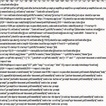
["AT","BE","BG","CY","CZ","DE","DK","EE","EL","ES","FI","FR","GB","HR","HU","IE","IT","LT","LU","LV","MT","NL","PL",
setupCookieBar(){var
scriptPath=getScriptPath(),cookieBar,button,buttonNo,prompt,promptBtn,promptClose,promptContent,promptNoConsent,st
(removeCookies(),setCookie("cookiebar","CookieDisallowed")),void
0===currentCookieSelection)if(getURLParameter("noGeoIp"))startup=!0,initCookieBar();else{var checkEurope=new
XMLHttpRequest;checkEurope.open("GET","https://freegeoip.app/json/",!0),checkEurope.onreadystatechange=function()
{if(4===checkEurope.readyState){if(clearTimeout(xmlHttpTimeout),200===checkEurope.status){var
country=JSON.parse(checkEurope.responseText).country_code;cookieLawStates.indexOf(country)>-1?startup=!0:
(shutup=!0,setCookie("cookiebar","CookieAllowed"),getURLParameter("refreshPage")&&window.location.reload())}else
startup=!0;initCookieBar()}};var xmlHttpTimeout=setTimeout(function(){console.log("cookieBAR - Timeout for ip
geolocation"),checkEurope.onreadystatechange=function()
{},checkEurope.abort(),startup=!0,initCookieBar()},1500);checkEurope.send()}function initCookieBar(){var
accepted;document.cookie.length>0||window.localStorage.length>0?void 0===getCookie()?
startup=!0:shutup=!0:startup=!1;getURLParameter("always")&&
(startup=!0),!0===startup&&!1===shutup&&startCookieBar()}function startCookieBar(){var
userLang=detectLang(),theme="";getURLParameter("theme")&&(theme="-"+getURLParameter("theme"));var
path=scriptPath.replace(/[^\/]*$/,""),minified=scriptPath.indexOf(".min")>-1?".min":"",stylesheet=document.createEleme
request=new
XMLHttpRequest;request.open("GET",path+"lang/"+userLang+".html",!0),request.onreadystatechange=function()
{if(4===request.readyState&&200===request.status){var
element=document.createElement("div");element.innerHTML=request.responseText,document.getElementsByTagName("body"
[0].appendChild(element),cookieBar=document.getElementById("cookie-bar"),button=document.getElementById("cookie-
bar-button"),buttonNo=document.getElementById("cookie-bar-button-no"),prompt=document.getElementById("cookie-bar-
prompt"),promptBtn=document.getElementById("cookie-bar-prompt-
button"),promptClose=document.getElementById("cookie-bar-prompt-
close"),promptContent=document.getElementById("cookie-bar-prompt-
content"),promptNoConsent=document.getElementById("cookie-bar-no-
consent"),thirdparty=document.getElementById("cookie-bar-thirdparty"),tracking=document.getElementById("cookie-bar-
tracking"),scrolling=document.getElementById("cookie-bar-scrolling"),privacyPage=document.getElementById("cookie-
bar-privacy-page"),privacyLink=document.getElementById("cookie-bar-privacy-