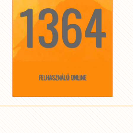
1364
☆
☆
FELHASZNÁLÓ ONLINE