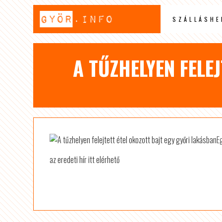
SZÁLLÁSHE
A TŰZHELYEN FELE
E
az eredeti hír itt elérhető