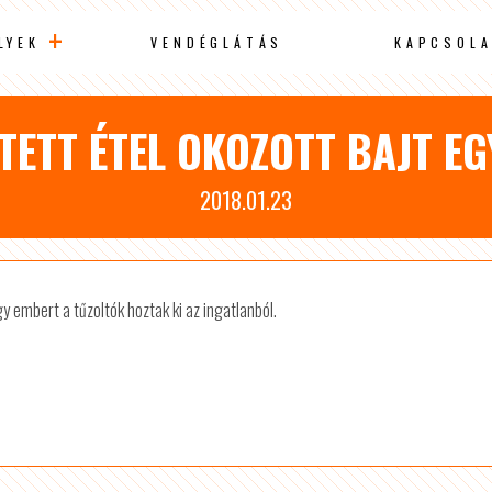
LYEK
VENDÉGLÁTÁS
KAPCSOLA
JTETT ÉTEL OKOZOTT BAJT E
2018.01.23
gy embert a tűzoltók hoztak ki az ingatlanból.