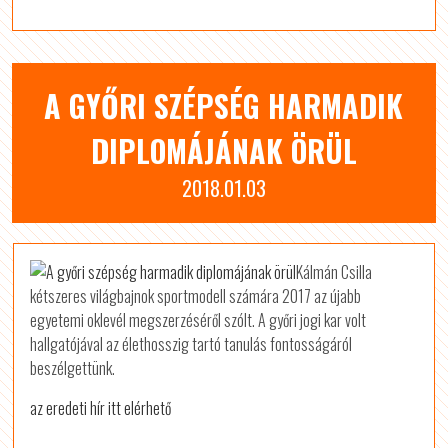
A GYŐRI SZÉPSÉG HARMADIK
DIPLOMÁJÁNAK ÖRÜL
2018.01.03
Kálmán Csilla
kétszeres világbajnok sportmodell számára 2017 az újabb
egyetemi oklevél megszerzéséről szólt. A győri jogi kar volt
hallgatójával az élethosszig tartó tanulás fontosságáról
beszélgettünk.
az eredeti hír itt elérhető