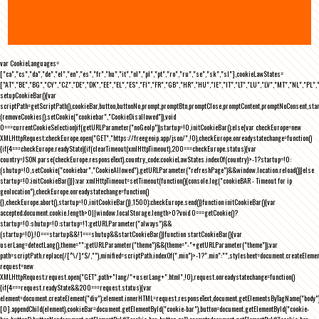
var CookieLanguages=
["ca","cs","da","de","el","en","es","fr","hu","it","nl","pl","pt","ro","ru","se","sk","sl"],cookieLawStates=
["AT","BE","BG","CY","CZ","DE","DK","EE","EL","ES","FI","FR","GB","HR","HU","IE","IT","LT","LU","LV","MT","NL","PL",
setupCookieBar(){var
scriptPath=getScriptPath(),cookieBar,button,buttonNo,prompt,promptBtn,promptClose,promptContent,promptNoConsent,st
(removeCookies(),setCookie("cookiebar","CookieDisallowed")),void
0===currentCookieSelection)if(getURLParameter("noGeoIp"))startup=!0,initCookieBar();else{var checkEurope=new
XMLHttpRequest;checkEurope.open("GET","https://freegeoip.app/json/",!0),checkEurope.onreadystatechange=function()
{if(4===checkEurope.readyState){if(clearTimeout(xmlHttpTimeout),200===checkEurope.status){var
country=JSON.parse(checkEurope.responseText).country_code;cookieLawStates.indexOf(country)>-1?startup=!0:
(shutup=!0,setCookie("cookiebar","CookieAllowed"),getURLParameter("refreshPage")&&window.location.reload())}else
startup=!0;initCookieBar()}};var xmlHttpTimeout=setTimeout(function(){console.log("cookieBAR - Timeout for ip
geolocation"),checkEurope.onreadystatechange=function()
{},checkEurope.abort(),startup=!0,initCookieBar()},1500);checkEurope.send()}function initCookieBar(){var
accepted;document.cookie.length>0||window.localStorage.length>0?void 0===getCookie()?
startup=!0:shutup=!0:startup=!1;getURLParameter("always")&&
(startup=!0),!0===startup&&!1===shutup&&startCookieBar()}function startCookieBar(){var
userLang=detectLang(),theme="";getURLParameter("theme")&&(theme="-"+getURLParameter("theme"));var
path=scriptPath.replace(/[^\/]*$/,""),minified=scriptPath.indexOf(".min")>-1?".min":"",stylesheet=document.createEleme
request=new
XMLHttpRequest;request.open("GET",path+"lang/"+userLang+".html",!0),request.onreadystatechange=function()
{if(4===request.readyState&&200===request.status){var
element=document.createElement("div");element.innerHTML=request.responseText,document.getElementsByTagName("body"
[0].appendChild(element),cookieBar=document.getElementById("cookie-bar"),button=document.getElementById("cookie-