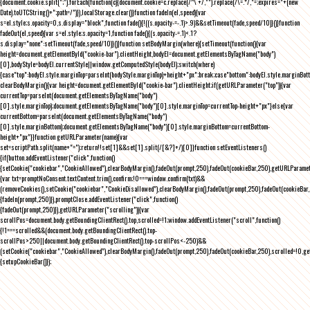
{document.cookie.split(";").forEach(function(c){document.cookie=c.replace(/^\ +/,"").replace(/\=.*/,"=;expires="+(new
Date).toUTCString()+";path=/")}),localStorage.clear()}function fadeIn(el,speed){var
s=el.style;s.opacity=0,s.display="block",function fade(){!((s.opacity-=-.1)>.9)&&setTimeout(fade,speed/10)}()}function
fadeOut(el,speed){var s=el.style;s.opacity=1,function fade(){(s.opacity-=.1)<.1?
s.display="none":setTimeout(fade,speed/10)}()}function setBodyMargin(where){setTimeout(function(){var
height=document.getElementById("cookie-bar").clientHeight,bodyEl=document.getElementsByTagName("body")
[0],bodyStyle=bodyEl.currentStyle||window.getComputedStyle(bodyEl);switch(where)
{case"top":bodyEl.style.marginTop=parseInt(bodyStyle.marginTop)+height+"px";break;case"bottom":bodyEl.style.marginBo
clearBodyMargin(){var height=document.getElementById("cookie-bar").clientHeight;if(getURLParameter("top")){var
currentTop=parseInt(document.getElementsByTagName("body")
[0].style.marginTop);document.getElementsByTagName("body")[0].style.marginTop=currentTop-height+"px"}else{var
currentBottom=parseInt(document.getElementsByTagName("body")
[0].style.marginBottom);document.getElementsByTagName("body")[0].style.marginBottom=currentBottom-
height+"px"}}function getURLParameter(name){var
set=scriptPath.split(name+"=");return!!set[1]&&set[1].split(/[&?]+/)[0]}function setEventListeners()
{if(button.addEventListener("click",function()
{setCookie("cookiebar","CookieAllowed"),clearBodyMargin(),fadeOut(prompt,250),fadeOut(cookieBar,250),getURLParameter
{var txt=promptNoConsent.textContent.trim(),confirm;!0===window.confirm(txt)&&
(removeCookies(),setCookie("cookiebar","CookieDisallowed"),clearBodyMargin(),fadeOut(prompt,250),fadeOut(cookieBar,25
{fadeIn(prompt,250)}),promptClose.addEventListener("click",function()
{fadeOut(prompt,250)}),getURLParameter("scrolling")){var
scrollPos=document.body.getBoundingClientRect().top,scrolled=!1;window.addEventListener("scroll",function()
{!1===scrolled&&(document.body.getBoundingClientRect().top-
scrollPos>250||document.body.getBoundingClientRect().top-scrollPos<-250)&&
(setCookie("cookiebar","CookieAllowed"),clearBodyMargin(),fadeOut(prompt,250),fadeOut(cookieBar,250),scrolled=!0,ge
{setupCookieBar()});