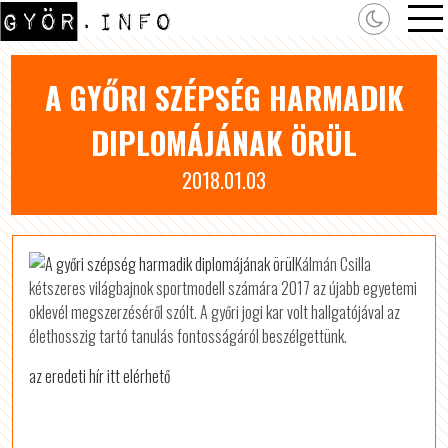
A GYŐRI SZÉPSÉG HARMADIK
DIPLOMÁJÁNAK ÖRÜL
2018.01.03
Kálmán Csilla
kétszeres világbajnok sportmodell számára 2017 az újabb egyetemi
oklevél megszerzéséről szólt. A győri jogi kar volt hallgatójával az
élethosszig tartó tanulás fontosságáról beszélgettünk.
az eredeti hír itt elérhető