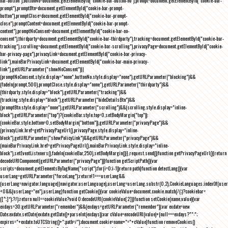
bar-button"),buttonNo=document.getElementById("cookie-bar-button-no"),prompt=document.getElementById("cookie-bar-
prompt"),promptBtn=document.getElementById("cookie-bar-prompt-
button"),promptClose=document.getElementById("cookie-bar-prompt-
close"),promptContent=document.getElementById("cookie-bar-prompt-
content"),promptNoConsent=document.getElementById("cookie-bar-no-
consent"),thirdparty=document.getElementById("cookie-bar-thirdparty"),tracking=document.getElementById("cookie-bar-
tracking"),scrolling=document.getElementById("cookie-bar-scrolling"),privacyPage=document.getElementById("cookie-
bar-privacy-page"),privacyLink=document.getElementById("cookie-bar-privacy-
link"),mainBarPrivacyLink=document.getElementById("cookie-bar-main-privacy-
link"),getURLParameter("showNoConsent")||
(promptNoConsent.style.display="none",buttonNo.style.display="none"),getURLParameter("blocking")&&
(fadeIn(prompt,500),promptClose.style.display="none"),getURLParameter("thirdparty")&&
(thirdparty.style.display="block"),getURLParameter("tracking")&&
(tracking.style.display="block"),getURLParameter("hideDetailsBtn")&&
(promptBtn.style.display="none"),getURLParameter("scrolling")&&(scrolling.style.display="inline-
block"),getURLParameter("top")?(cookieBar.style.top=0,setBodyMargin("top")):
(cookieBar.style.bottom=0,setBodyMargin("bottom")),getURLParameter("privacyPage")&&
(privacyLink.href=getPrivacyPageUrl(),privacyPage.style.display="inline-
block"),getURLParameter("showPolicyLink")&&getURLParameter("privacyPage")&&
(mainBarPrivacyLink.href=getPrivacyPageUrl(),mainBarPrivacyLink.style.display="inline-
block"),setEventListeners(),fadeIn(cookieBar,250),setBodyMargin()}},request.send()}function getPrivacyPageUrl(){return
decodeURIComponent(getURLParameter("privacyPage"))}function getScriptPath(){var
scripts=document.getElementsByTagName("script");for(i=0;i
-1))return path}function detectLang(){var
userLang=getURLParameter("forceLang");return!1===userLang&&
(userLang=navigator.language||navigator.userLanguage),userLang=userLang.substr(0,2),CookieLanguages.indexOf(user
<0&&(userLang="en"),userLang}function getCookie(){var cookieValue=document.cookie.match(/(;)?cookiebar=
([^;]*);?/);return null==cookieValue?void 0:decodeURI(cookieValue[2])}function setCookie(name,value){var
exdays=30;getURLParameter("remember")&&(exdays=getURLParameter("remember"));var exdate=new
Date;exdate.setDate(exdate.getDate()+parseInt(exdays));var cValue=encodeURI(value)+(null===exdays?"":";
expires="+exdate.toUTCString()+";path=/");document.cookie=name+"="+cValue}function removeCookies()