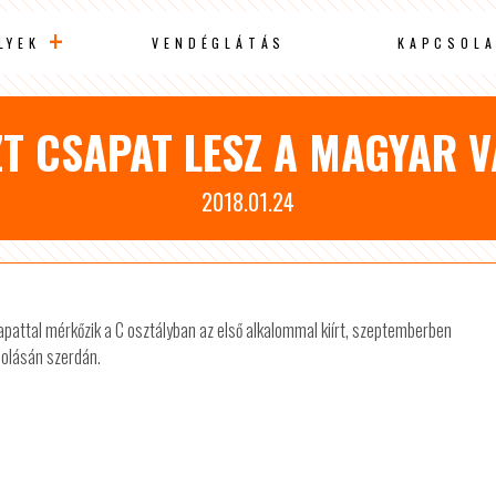
LYEK
VENDÉGLÁTÁS
KAPCSOLA
ZT CSAPAT LESZ A MAGYAR 
2018.01.24
apattal mérkőzik a C osztályban az első alkalommal kiírt, szeptemberben
solásán szerdán.