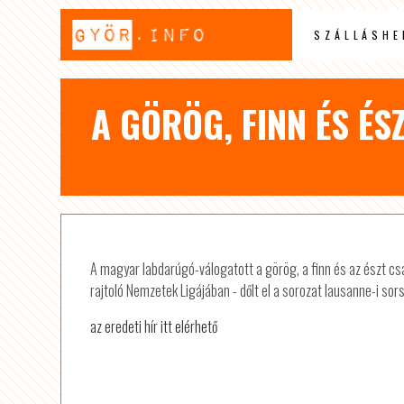
SZÁLLÁSHE
A GÖRÖG, FINN ÉS ÉS
A magyar labdarúgó-válogatott a görög, a finn és az észt cs
rajtoló Nemzetek Ligájában - dőlt el a sorozat lausanne-i sor
az eredeti hír itt elérhető