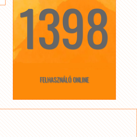
1398
☆
☆
FELHASZNÁLÓ ONLINE