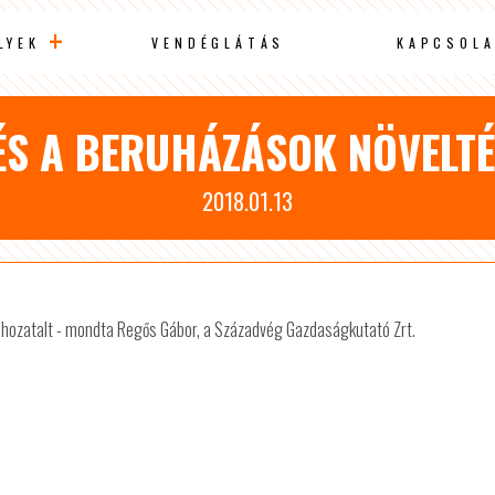
LYEK
VENDÉGLÁTÁS
KAPCSOLA
ÉS A BERUHÁZÁSOK NÖVELT
2018.01.13
ehozatalt - mondta Regős Gábor, a Századvég Gazdaságkutató Zrt.