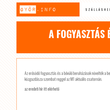
SZÁLLÁSHE
A FOGYASZTÁS 
Az erősödő fogyasztás és a bővülő beruházások növelték a b
közgazdásza szombat reggel az M1 aktuális csatornán.
az eredeti hír itt elérhető