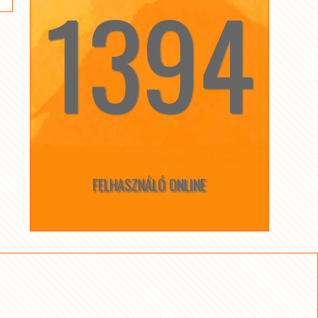
1394
☆
☆
FELHASZNÁLÓ ONLINE