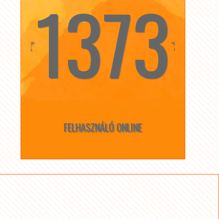
1373
☆
☆
FELHASZNÁLÓ ONLINE