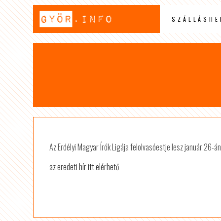
SZÁLLÁSHE
Az Erdélyi Magyar Írók Ligája felolvasóestje lesz január 26-án 
az eredeti hír itt elérhető