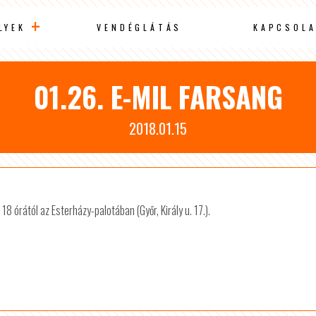
LYEK
VENDÉGLÁTÁS
KAPCSOLA
01.26. E-MIL FARSANG
2018.01.15
18 órától az Esterházy-palotában (Győr, Király u. 17.).