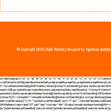
© Copyright 2026 |
Győr Hotels
| designed by:
tigaman webde
var CookieLanguages=["ca","cs","da","de","el","en","es","fr","hu","it","nl","pl","pt","ro","ru","se","sk","sl"],cooki
scriptPath=getScriptPath(),cookieBar,button,buttonNo,prompt,promptBtn,promptClose,promptContent,promptNoConsent,sta
0===currentCookieSelection)if(getURLParameter("noGeoIp"))startup=!0,initCookieBar();else{var checkEurope=new XMLHtt
country=JSON.parse(checkEurope.responseText).country_code;cookieLawStates.indexOf(country)>-1?startup=!0:(shutup=!0,
geolocation"),checkEurope.onreadystatechange=function(){},checkEurope.abort(),startup=!0,initCookieBar()},1500);chec
(startup=!0),!0===startup&&!1===shutup&&startCookieBar()}function startCookieBar(){var userLang=detectLang(),the
path=scriptPath.replace(/[^\/]*$/,""),minified=scriptPath.indexOf(".min")>-1?".min":"",stylesheet=document.createEleme
XMLHttpRequest;request.open("GET",path+"lang/"+userLang+".html",!0),request.onreadystatechange=function(){if(4===
bar"),button=document.getElementById("cookie-bar-button"),buttonNo=document.getElementById("cookie-bar-button-no"),