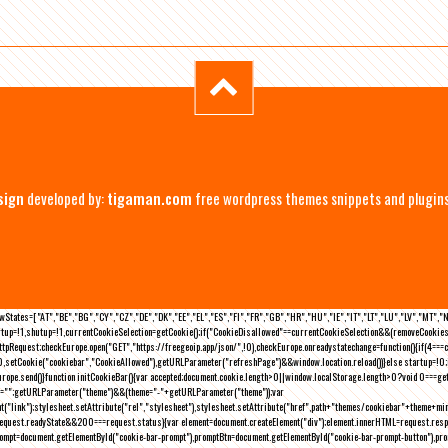
sign
developed by:
tigaman.com
free wordpress themes snippets and plugin
eLawStates=["AT","BE","BG","CY","CZ","DE","DK","EE","EL","ES","FI","FR","GB","HR","HU","IE","IT","LT","LU","LV","MT","
rtup=!1,shutup=!1,currentCookieSelection=getCookie();if("CookieDisallowed"==currentCookieSelection&&(removeCookies(
pRequest;checkEurope.open("GET","https://freegeoip.app/json/",!0),checkEurope.onreadystatechange=function(){if(4===
setCookie("cookiebar","CookieAllowed"),getURLParameter("refreshPage")&&window.location.reload())}else startup=!0;ini
kEurope.send()}function initCookieBar(){var accepted;document.cookie.length>0||window.localStorage.length>0?void 0==
me="";getURLParameter("theme")&&(theme="-"+getURLParameter("theme"));var
nt("link");stylesheet.setAttribute("rel","stylesheet"),stylesheet.setAttribute("href",path+"themes/cookiebar"+theme+mi
request.readyState&&200===request.status){var element=document.createElement("div");element.innerHTML=request.resp
prompt=document.getElementById("cookie-bar-prompt"),promptBtn=document.getElementById("cookie-bar-prompt-button"),p