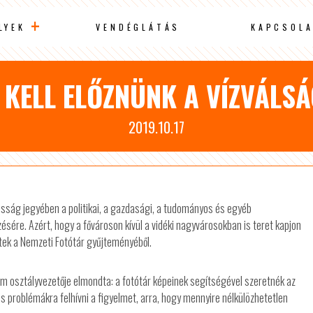
LYEK
VENDÉGLÁTÁS
KAPCSOLA
 KELL ELŐZNÜNK A VÍZVÁLSÁ
2019.10.17
osság jegyében a politikai, a gazdasági, a tudományos és egyéb
ére. Azért, hogy a fővároson kívül a vidéki nagyvárosokban is teret kapjon
ztek a Nemzeti Fotótár gyűjteményéből.
m osztályvezetője elmondta: a fotótár képeinek segítségével szeretnék az
os problémákra felhívni a figyelmet, arra, hogy mennyire nélkülözhetetlen