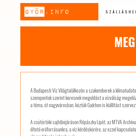
SZÁLLÁSHE
MEG
A Budapesti Víz Világtalálkozón a szakemberek a klímatudat
szempontok szerint keresnek megoldást a vízválság megelőzés
a téma, öt nagyvárosban, köztük Győrben is kiállítást szerve
A csütörtöki sajtóbejáráson Répászky Lipót, az MTVA Archívu
éltető erőforrásunkra, a víz kérdéskörére, az ezzel kapcsolat