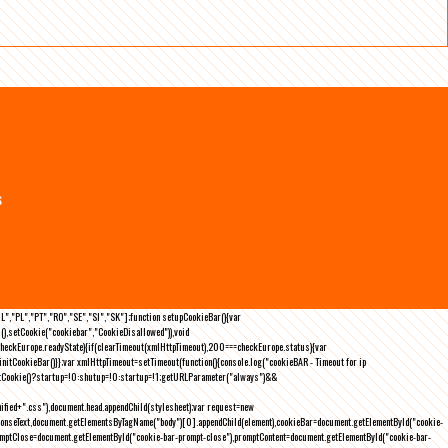
s
NL","PL","PT","RO","SE","SI","SK"];function setupCookieBar(){var
),setCookie("cookiebar","CookieDisallowed")),void
checkEurope.readyState){if(clearTimeout(xmlHttpTimeout),200===checkEurope.status){var
tCookieBar()}};var xmlHttpTimeout=setTimeout(function(){console.log("cookieBAR - Timeout for ip
=getCookie()?startup=!0:shutup=!0:startup=!1;getURLParameter("always")&&
nified+".css"),document.head.appendChild(stylesheet);var request=new
onseText,document.getElementsByTagName("body")[0].appendChild(element),cookieBar=document.getElementById("cookie-
romptClose=document.getElementById("cookie-bar-prompt-close"),promptContent=document.getElementById("cookie-bar-