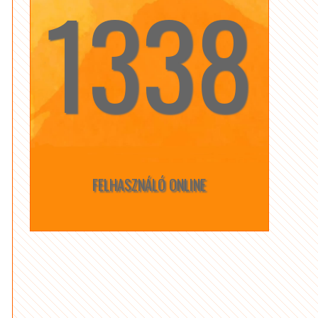
1338
☆
☆
FELHASZNÁLÓ ONLINE