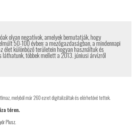
ak olyan negatívok, amelyek bemutatják, hogy
 elmúlt 50-100 évben: a mezőgazdaságban, a mindennapi
az élet különböző területein hogyan használtuk és
is láthatunk, többek mellett a 2013. júniusi árvízről
tlmaz, melyből már 260 ezret digitalizáltak és elérhetővé tettek.
áza téren.
yőr Plusz
.