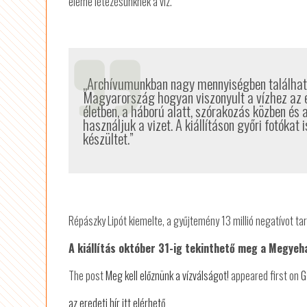
eleme létezésünknek a víz.
„Archívumunkban nagy mennyiségben található
Magyarország hogyan viszonyult a vízhez az
életben, a háború alatt, szórakozás közben és 
használjuk a vizet. A kiállításon győri fotókat 
készültet.”
Répászky Lipót kiemelte, a gyűjtemény 13 millió negatívot tar
A kiállítás október 31-ig tekinthető meg a Megyeh
The post
Meg kell előznünk a vízválságot!
appeared first on
G
az eredeti hír itt elérhető