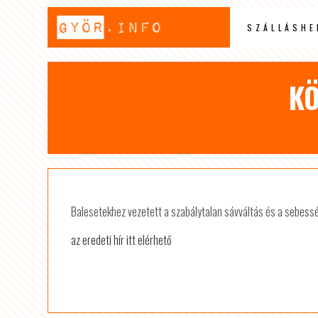
SZÁLLÁSHE
KÖ
Balesetekhez vezetett a szabálytalan sávváltás és a sebess
az eredeti hír itt elérhető