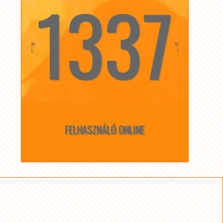
1337
☆
☆
FELHASZNÁLÓ ONLINE