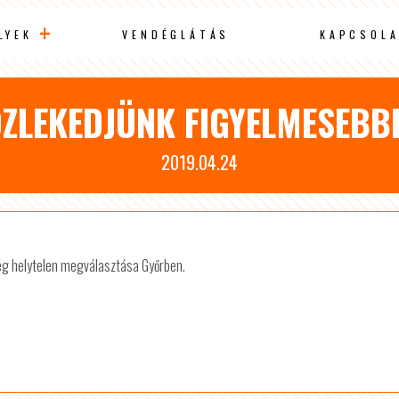
LYEK
VENDÉGLÁTÁS
KAPCSOLA
ZLEKEDJÜNK FIGYELMESEBB
2019.04.24
ég helytelen megválasztása Győrben.