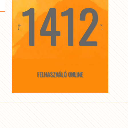
1412
☆
☆
FELHASZNÁLÓ ONLINE