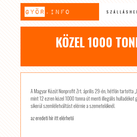
SZÁLLÁSHE
KÖZEL 1000 TON
A Magyar Közút Nonprofit Zrt. április 29-én, hétfőn tartotta 
mint 12 ezren közel 1000 tonna út menti illegális hulladékot 
sikerül szemléletváltást elérnie a szemetelőknél.
az eredeti hír itt elérhető