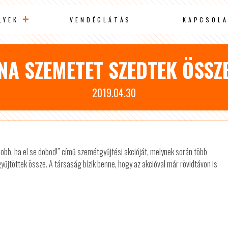
LYEK
VENDÉGLÁTÁS
KAPCSOLA
NA SZEMETET SZEDTEK ÖSSZ
2019.04.30
„Jobb, ha el se dobod!” című szemétgyűjtési akcióját, melynek során több
gyűjtöttek össze. A társaság bízik benne, hogy az akcióval már rövidtávon is