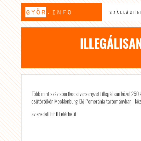
SZÁLLÁSHE
ILLEGÁLISA
Több mint száz sportkocsi versenyzett illegálisan közel 25
csütörtökön Mecklenburg-Elő-Pomeránia tartományban - köz
az eredeti hír itt elérhető