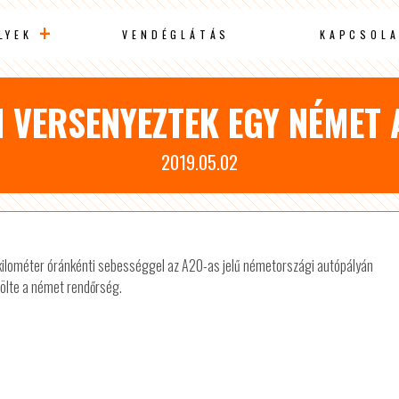
LYEK
VENDÉGLÁTÁS
KAPCSOLA
N VERSENYEZTEK EGY NÉMET
2019.05.02
0 kilométer óránkénti sebességgel az A20-as jelű németországi autópályán
ölte a német rendőrség.