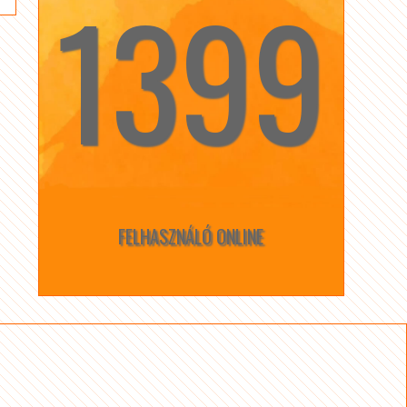
1399
☆
☆
FELHASZNÁLÓ ONLINE