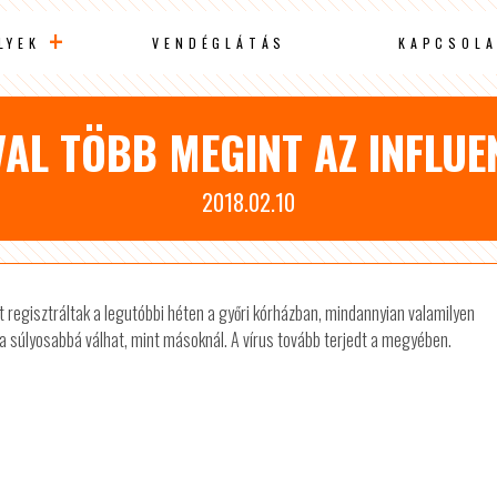
LYEK
VENDÉGLÁTÁS
KAPCSOLA
L TÖBB MEGINT AZ INFLUE
2018.02.10
t regisztráltak a legutóbbi héten a győri kórházban, mindannyian valamilyen
a súlyosabbá válhat, mint másoknál. A vírus tovább terjedt a megyében.