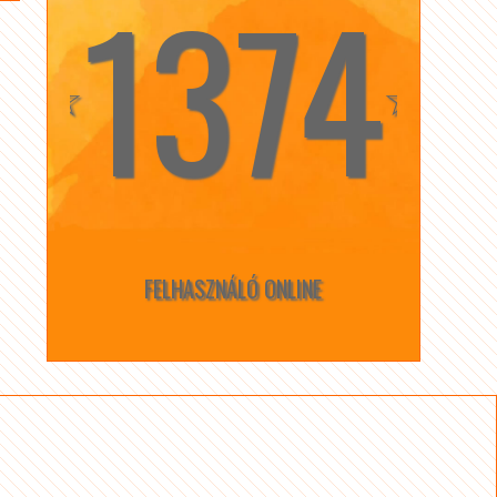
1374
☆
☆
FELHASZNÁLÓ ONLINE