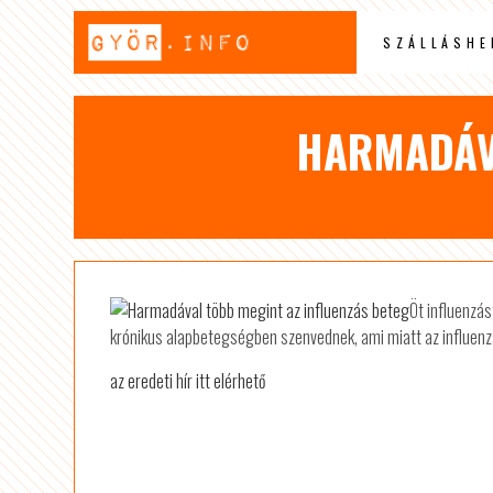
SZÁLLÁSHE
HARMADÁVA
Öt influenzás
krónikus alapbetegségben szenvednek, ami miatt az influenz
az eredeti hír itt elérhető