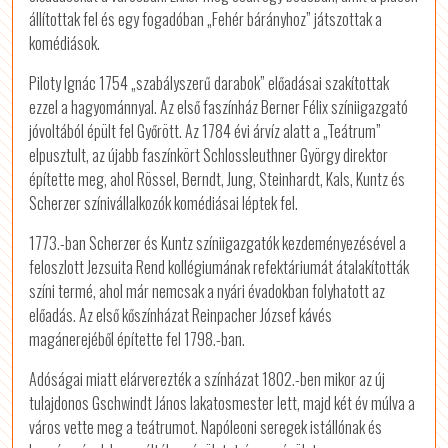
állítottak fel és egy fogadóban „Fehér bárányhoz” játszottak a
komédiások.
Piloty Ignác 1754 „szabályszerű darabok” előadásai szakítottak
ezzel a hagyománnyal. Az első faszínház Berner Félix színiigazgató
jóvoltából épült fel Győrött. Az 1784 évi árvíz alatt a „Teátrum”
elpusztult, az újabb faszínkört Schlossleuthner György direktor
építette meg, ahol Rössel, Berndt, Jung, Steinhardt, Kals, Kuntz és
Scherzer színivállalkozók komédiásai léptek fel.
1773.-ban Scherzer és Kuntz színiigazgatók kezdeményezésével a
feloszlott Jezsuita Rend kollégiumának refektáriumát átalakították
színi termé, ahol már nemcsak a nyári évadokban folyhatott az
előadás. Az első kőszínházat Reinpacher József kávés
magánerejéből építette fel 1798.-ban.
Adóságai miatt elárverezték a színházat 1802.-ben mikor az új
tulajdonos Gschwindt János lakatosmester lett, majd két év múlva a
város vette meg a teátrumot. Napóleoni seregek istállónak és