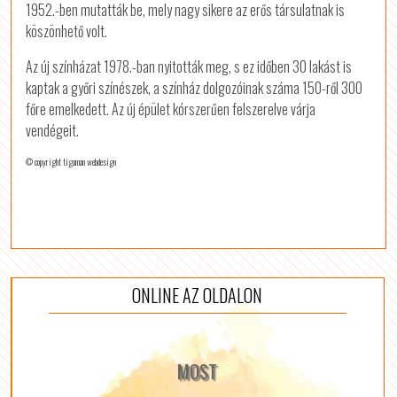
1952.-ben mutatták be, mely nagy sikere az erős társulatnak is
köszönhető volt.
Az új színházat 1978.-ban nyitották meg, s ez időben 30 lakást is
kaptak a győri színészek, a színház dolgozóinak száma 150-ről 300
főre emelkedett. Az új épület kórszerűen felszerelve várja
vendégeit.
© copyright tigaman webdesign
ONLINE AZ OLDALON
MOST