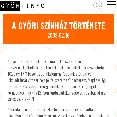
A GYŐRI SZÍNHÁZ TÖRTÉNETE
2008.02.16
A győri színjátszás alapjával már a 17.-században
megismerkedhettek az ottani lakosok a Jezsuitáknak köszönhetően.
1629 és 1771 között 230 alkalommal 300 misztérium és
iskoladrámát vitt színre a jól felszerelt színpadterem. Majd a világi
színjátszás követei is megjelentek a városban az un. „angol
komédiások” akik 1742.-ben kaptak játékengedélyt a szabad királyi
város vezetésétől.
A birodalmi német színek ekkortól már szinte évente adtak
előadásokat a városban. Ekkor még csak egy bódéban, amit a piacon