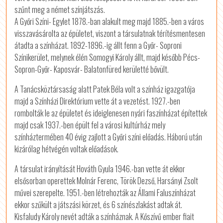
szűnt meg a német színjátszás.
A Győri Színi- Egylet 1878.-ban alakult meg majd 1885.-ben a város
visszavásárolta az épületet, viszont a társulatnak térítésmentesen
átadta a színházat. 1892-1896.-ig állt fenn a Győr- Soproni
Színikerület, melynek élén Somogyi Károly állt, majd később Pécs-
Sopron-Győr- Kaposvár- Balatonfüred kerületté bővült.
A Tanácsköztársaság alatt Patek Béla volt a színház igazgatója
majd a Színházi Direktórium vette át a vezetést. 1927.-ben
rombolták le az épületet és ideiglenesen nyári faszínházat építettek
majd csak 1937.-ben épült fel a városi kultúrház mely
színháztermében 40 évig zajlott a Győri színi előadás. Háború után
kizárólag hétvégén voltak előadások.
A társulat irányítását Hováth Gyula 1946.-ban vette át ekkor
elsősorban operettek Molnár Ferenc, Török Dezső, Harsányi Zsolt
művei szerepelte. 1951.-ben létrehozták az Állami Faluszínházat
ekkor szűkült a játszási körzet, és 6 színészlakást adtak át.
Kisfaludy Károly nevét adták a színháznak. A Kőszívű ember fiait