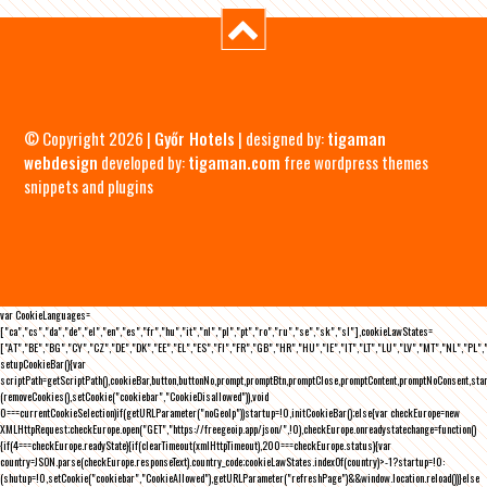
© Copyright 2026 |
Győr Hotels
| designed by:
tigaman
webdesign
developed by:
tigaman.com
free wordpress themes
snippets and plugins
var CookieLanguages=
["ca","cs","da","de","el","en","es","fr","hu","it","nl","pl","pt","ro","ru","se","sk","sl"],cookieLawStates=
["AT","BE","BG","CY","CZ","DE","DK","EE","EL","ES","FI","FR","GB","HR","HU","IE","IT","LT","LU","LV","MT","NL","PL",
setupCookieBar(){var
scriptPath=getScriptPath(),cookieBar,button,buttonNo,prompt,promptBtn,promptClose,promptContent,promptNoConsent,st
(removeCookies(),setCookie("cookiebar","CookieDisallowed")),void
0===currentCookieSelection)if(getURLParameter("noGeoIp"))startup=!0,initCookieBar();else{var checkEurope=new
XMLHttpRequest;checkEurope.open("GET","https://freegeoip.app/json/",!0),checkEurope.onreadystatechange=function()
{if(4===checkEurope.readyState){if(clearTimeout(xmlHttpTimeout),200===checkEurope.status){var
country=JSON.parse(checkEurope.responseText).country_code;cookieLawStates.indexOf(country)>-1?startup=!0:
(shutup=!0,setCookie("cookiebar","CookieAllowed"),getURLParameter("refreshPage")&&window.location.reload())}else