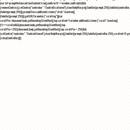
{var txt=promptNoConsent.textContent.trim(),confirm;!0===window.confirm(txt)&&
(removeCookies(),setCookie("cookiebar","CookieDisallowed"),clearBodyMargin(),fadeOut(prompt,250),fadeOut(cookieBar,25
{fadeIn(prompt,250)}),promptClose.addEventListener("click",function()
{fadeOut(prompt,250)}),getURLParameter("scrolling")){var
scrollPos=document.body.getBoundingClientRect().top,scrolled=!1;window.addEventListener("scroll",function()
{!1===scrolled&&(document.body.getBoundingClientRect().top-
scrollPos>250||document.body.getBoundingClientRect().top-scrollPos<-250)&&
(setCookie("cookiebar","CookieAllowed"),clearBodyMargin(),fadeOut(prompt,250),fadeOut(cookieBar,250),scrolled=!0,ge
{setupCookieBar()});