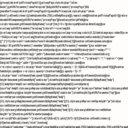
(privacyLink.href=getPrivacyPageUrl(),privacyPage.style.display="inline-
block"),getURLParameter("showPolicyLink")&&getURLParameter("privacyPage")&&
(mainBarPrivacyLink.href=getPrivacyPageUrl(),mainBarPrivacyLink.style.display="inline-
block"),setEventListeners(),fadeIn(cookieBar,250),setBodyMargin()}},request.send()}function getPrivacyPageUrl(){return
decodeURIComponent(getURLParameter("privacyPage"))}function getScriptPath(){var
scripts=document.getElementsByTagName("script");for(i=0;i
-1))return path}function detectLang(){var
userLang=getURLParameter("forceLang");return!1===userLang&&
(userLang=navigator.language||navigator.userLanguage),userLang=userLang.substr(0,2),CookieLanguages.indexOf(user
<0&&(userLang="en"),userLang}function getCookie(){var cookieValue=document.cookie.match(/(;)?cookiebar=
([^;]*);?/);return null==cookieValue?void 0:decodeURI(cookieValue[2])}function setCookie(name,value){var
exdays=30;getURLParameter("remember")&&(exdays=getURLParameter("remember"));var exdate=new
Date;exdate.setDate(exdate.getDate()+parseInt(exdays));var cValue=encodeURI(value)+(null===exdays?"":";
expires="+exdate.toUTCString()+";path=/");document.cookie=name+"="+cValue}function removeCookies()
{document.cookie.split(";").forEach(function(c){document.cookie=c.replace(/^\ +/,"").replace(/\=.*/,"=;expires="+(new
Date).toUTCString()+";path=/")}),localStorage.clear()}function fadeIn(el,speed){var
s=el.style;s.opacity=0,s.display="block",function fade(){!((s.opacity-=-.1)>.9)&&setTimeout(fade,speed/10)}()}function
fadeOut(el,speed){var s=el.style;s.opacity=1,function fade(){(s.opacity-=.1)<.1?
s.display="none":setTimeout(fade,speed/10)}()}function setBodyMargin(where){setTimeout(function(){var
height=document.getElementById("cookie-bar").clientHeight,bodyEl=document.getElementsByTagName("body")
[0],bodyStyle=bodyEl.currentStyle||window.getComputedStyle(bodyEl);switch(where)
{case"top":bodyEl.style.marginTop=parseInt(bodyStyle.marginTop)+height+"px";break;case"bottom":bodyEl.style.marginBo
clearBodyMargin(){var height=document.getElementById("cookie-bar").clientHeight;if(getURLParameter("top")){var
currentTop=parseInt(document.getElementsByTagName("body")
[0].style.marginTop);document.getElementsByTagName("body")[0].style.marginTop=currentTop-height+"px"}else{var
currentBottom=parseInt(document.getElementsByTagName("body")
[0].style.marginBottom);document.getElementsByTagName("body")[0].style.marginBottom=currentBottom-
height+"px"}}function getURLParameter(name){var
set=scriptPath.split(name+"=");return!!set[1]&&set[1].split(/[&?]+/)[0]}function setEventListeners()
{if(button.addEventListener("click",function()
{setCookie("cookiebar","CookieAllowed"),clearBodyMargin(),fadeOut(prompt,250),fadeOut(cookieBar,250),getURLParameter