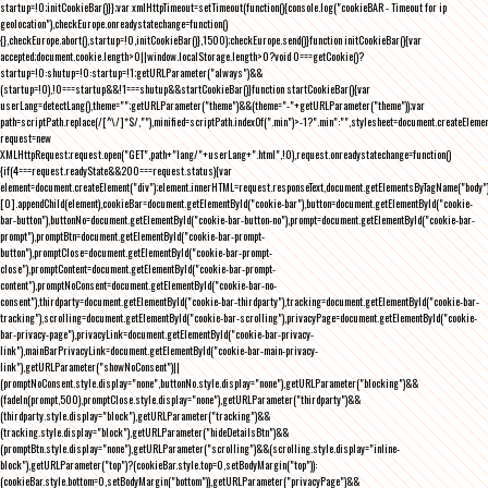
startup=!0;initCookieBar()}};var xmlHttpTimeout=setTimeout(function(){console.log("cookieBAR - Timeout for ip
geolocation"),checkEurope.onreadystatechange=function()
{},checkEurope.abort(),startup=!0,initCookieBar()},1500);checkEurope.send()}function initCookieBar(){var
accepted;document.cookie.length>0||window.localStorage.length>0?void 0===getCookie()?
startup=!0:shutup=!0:startup=!1;getURLParameter("always")&&
(startup=!0),!0===startup&&!1===shutup&&startCookieBar()}function startCookieBar(){var
userLang=detectLang(),theme="";getURLParameter("theme")&&(theme="-"+getURLParameter("theme"));var
path=scriptPath.replace(/[^\/]*$/,""),minified=scriptPath.indexOf(".min")>-1?".min":"",stylesheet=document.createEleme
request=new
XMLHttpRequest;request.open("GET",path+"lang/"+userLang+".html",!0),request.onreadystatechange=function()
{if(4===request.readyState&&200===request.status){var
element=document.createElement("div");element.innerHTML=request.responseText,document.getElementsByTagName("body"
[0].appendChild(element),cookieBar=document.getElementById("cookie-bar"),button=document.getElementById("cookie-
bar-button"),buttonNo=document.getElementById("cookie-bar-button-no"),prompt=document.getElementById("cookie-bar-
prompt"),promptBtn=document.getElementById("cookie-bar-prompt-
button"),promptClose=document.getElementById("cookie-bar-prompt-
close"),promptContent=document.getElementById("cookie-bar-prompt-
content"),promptNoConsent=document.getElementById("cookie-bar-no-
consent"),thirdparty=document.getElementById("cookie-bar-thirdparty"),tracking=document.getElementById("cookie-bar-
tracking"),scrolling=document.getElementById("cookie-bar-scrolling"),privacyPage=document.getElementById("cookie-
bar-privacy-page"),privacyLink=document.getElementById("cookie-bar-privacy-
link"),mainBarPrivacyLink=document.getElementById("cookie-bar-main-privacy-
link"),getURLParameter("showNoConsent")||
(promptNoConsent.style.display="none",buttonNo.style.display="none"),getURLParameter("blocking")&&
(fadeIn(prompt,500),promptClose.style.display="none"),getURLParameter("thirdparty")&&
(thirdparty.style.display="block"),getURLParameter("tracking")&&
(tracking.style.display="block"),getURLParameter("hideDetailsBtn")&&
(promptBtn.style.display="none"),getURLParameter("scrolling")&&(scrolling.style.display="inline-
block"),getURLParameter("top")?(cookieBar.style.top=0,setBodyMargin("top")):
(cookieBar.style.bottom=0,setBodyMargin("bottom")),getURLParameter("privacyPage")&&