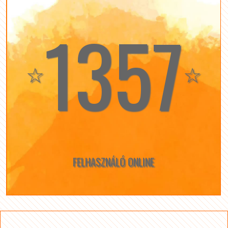
1357
☆
☆
FELHASZNÁLÓ ONLINE