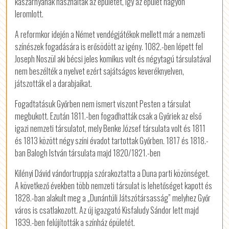
kaszárnyának használták az épületet, így az épület nagyon
leromlott.
A reformkor idején a Német vendégjátékok mellett már a nemzeti
színészek fogadására is erősödött az igény. 1082.-ben lépett fel
Joseph Noszül aki bécsi jeles komikus volt és négytagú társulatával
nem beszélték a nyelvet ezért sajátságos keveréknyelven,
játszották el a darabjaikat.
Fogadtatásuk Győrben nem ismert viszont Pesten a társulat
megbukott. Ezután 1811.-ben fogadhatták csak a Győriek az első
igazi nemzeti társulatot, mely Benke József társulata volt és 1811
és 1813 között négy színi évadot tartottak Győrben. 1817 és 1818.-
ban Balogh István társulata majd 1820/1821.-ben
Kilényi Dávid vándortruppja szórakoztatta a Duna parti közönséget.
A következő években több nemzeti társulat is lehetőséget kapott és
1828.-ban alakult meg a „Dunántúli Játszótársasság” melyhez Győr
város is csatlakozott. Az új igazgató Kisfaludy Sándor lett majd
1839.-ben felújították a színház épületét.