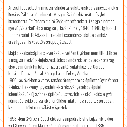
Anyagi fedezetett a magyar vándortársulatoknak és színészeknek a
Kovács Pál által létrehozott Magyar Színészbíztosíttó Egylet,
biztosította. Emíttésre méltó Győr két reformkori újságja a német
nyelvű „Vaterlad” és a magyar „Hazánk” mely 1846- 1848. ig tudott
fennmaradni. 1848.-as forradalmi események alatt a színház
országosan is vezető szerepet játszott.
Majd a szabadságharc leverését követően Győrben nem tiltották be
a magyar nyelvű színjátszást. Jeles színészek tartoztak az ország
első számúnak tartott nemzeti színtársulatához. pL: Gercser
Natália, Perczel Antal, Károlyi Lajos, Feleky Amália.
1860.-as években a város tanács átengedte az épületet Győr Városi
Színházi Részvény Egyesületnek a részvényesek az épület
lebontását és új színház építését, tervezték, az elképzelés a győri
német és zsidó polgárok ellenállása miatt meghiúsult. Ezért csak
kisebb mértékű renoválást végeztek el.
1858.-ban Győrben lépett először színpadra Blaha Lujza, aki ekkor
volt 8 éves, Jászai Mari első fellépésére is itt kerül sor 1885.-ben