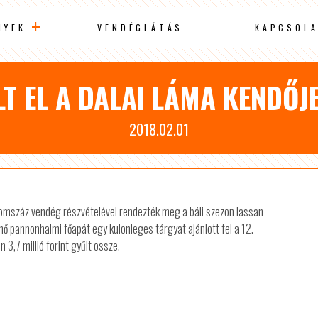
LYEK
VENDÉGLÁTÁS
KAPCSOLA
LT EL A DALAI LÁMA KENDŐJ
2018.02.01
mszáz vendég részvételével rendezték meg a báli szezon lassan
ő pannonhalmi főapát egy különleges tárgyat ajánlott fel a 12.
3,7 millió forint gyűlt össze.