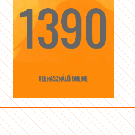
1390
☆
☆
FELHASZNÁLÓ ONLINE