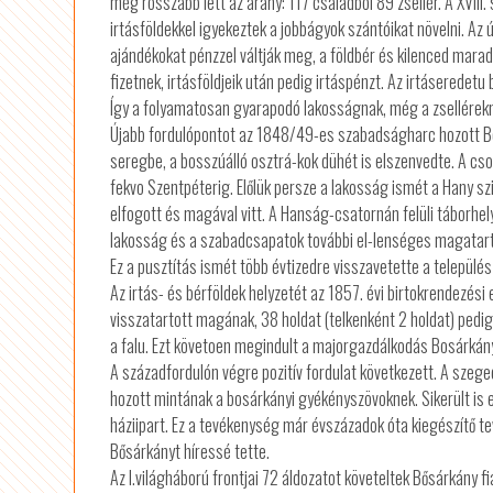
még rosszabb lett az arány: 117 családból 89 zsellér. A XVII
irtásföldekkel igyekeztek a jobbágyok szántóikat növelni. Az
ajándékokat pénzzel váltják meg, a földbér és kilenced mara
fizetnek, irtásföldjeik után pedig irtáspénzt. Az irtáserede
Így a folyamatosan gyarapodó lakosságnak, még a zselléreknek
Újabb fordulópontot az 1848/49-es szabadságharc hozott Bos
seregbe, a bosszúálló osztrá-kok dühét is elszenvedte. A cso
fekvo Szentpéterig. Előlük persze a lakosság ismét a Hany sz
elfogott és magával vitt. A Hanság-csatornán felüli táborhel
lakosság és a szabadcsapatok további el-lenséges magatartá
Ez a pusztítás ismét több évtizedre visszavetette a település
Az irtás- és bérföldek helyzetét az 1857. évi birtokrendezés
visszatartott magának, 38 holdat (telkenként 2 holdat) pedig
a falu. Ezt követoen megindult a majorgazdálkodás Bosárkány 
A századfordulón végre pozitív fordulat következett. A szeged
hozott mintának a bosárkányi gyékényszövoknek. Sikerült is e
háziipart. Ez a tevékenység már évszázadok óta kiegészítő t
Bősárkányt híressé tette.
Az I.világháború frontjai 72 áldozatot követeltek Bősárkány f