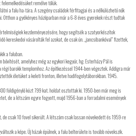
át felemelkedésüket remélve tőlük.
tni a falu ha-tára. A szegény családok férfitagjai és a nélkülözhető nők
. Otthon a gyékényes háziiparban már a 6-8 éves gyerekek részt tudtak
i értelmiségiek kezdeményezésére, hogy segítsék a szatyorkészítok
idó kereskedoi vásárolták fel azokat, de csak ún. „jancsibankóval” fizettek,
kik a faluban.
 bővítését, amelyhez még az egykori kegyúr, hg. Esterházy Pál is
zá a régi barokk templomhoz. Az építkezéssel 1944-ben végeztek. Addigra már
ztették életüket a keleti fronton, illetve hadifogolytáborokban. 1945.
00 földigénylő közt 799 kat. holdat osztottak ki. 1950-ben már meg is
etet, de a létszám egyre fogyott, majd 1956-ban a forradalmi események
 de csak 10 fovel sikerült. A létszám csak lassan növekedett és 1959-re
áltozik a képe. Új házak épülnek, a falu belterülete is tovább növekszik.