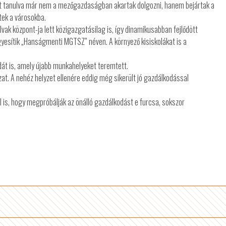
t tanulva már nem a mezőgazdaságban akartak dolgozni, hanem bejártak a
tek a városokba.
vak központ-ja lett közigazgatásilag is, így dinamikusabban fejlődött
yesítik „Hanságmenti MGTSZ” néven. A környező kisiskolákat is a
dát is, amely újabb munkahelyeket teremtett.
t. A nehéz helyzet ellenére eddig még sikerült jó gazdálkodással
l is, hogy megpróbálják az önálló gazdálkodást e furcsa, sokszor