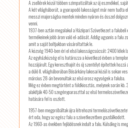
A zsellérek közül többen szimpatizáltak az új eszmékkel, saj
A két világháborút, a gyarapodó lakosságot már nem tudta ellá
messzi majorságba mentek minden nyáron és ősszel dolgozni
venni.
1937-ben aztán megalakul a Háziipari Szövetkezet a falubel
termékeinek jobb áron való el-adását. Addig ugyanis a falu zs
amit a saját boltjukban vásároltattak le.
A község 1940-ben éri el első lakosságcsúcsát: 2400 lélek la
Az egyházközség el is határozza a következő évben a templom
hozzájárult. Egy kereszthajót és új szentélyt építettek hoz
a dúló II. világháborúban Bősárkány lakosai közül is sokan ves
március 28-án bevonultak az első orosz egységek a faluba.
Még ez évben megtörtént a földkiosztás, melynek során kb. 3
alakítják 40-50 szegényparaszttal az első termeloszövetkez
hatására fel is oszlott.
1957-ben megpróbáltak újra létrehozni termelőszövetkezetet,
ért oda, hogy az egész falu a szövetkezetben gazdálkodott.
Az 1960-as években fejlődésnek indult a falu. Külsőleg is megv