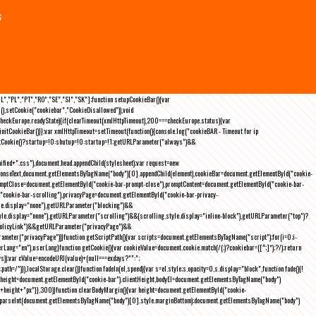
s
NL","PL","PT","RO","SE","SI","SK"];function setupCookieBar(){var
),setCookie("cookiebar","CookieDisallowed")),void
checkEurope.readyState){if(clearTimeout(xmlHttpTimeout),200===checkEurope.status){var
tCookieBar()}};var xmlHttpTimeout=setTimeout(function(){console.log("cookieBAR - Timeout for ip
=getCookie()?startup=!0:shutup=!0:startup=!1;getURLParameter("always")&&
nified+".css"),document.head.appendChild(stylesheet);var request=new
onseText,document.getElementsByTagName("body")[0].appendChild(element),cookieBar=document.getElementById("cookie-
romptClose=document.getElementById("cookie-bar-prompt-close"),promptContent=document.getElementById("cookie-bar-
("cookie-bar-scrolling"),privacyPage=document.getElementById("cookie-bar-privacy-
yle.display="none"),getURLParameter("blocking")&&
le.display="none"),getURLParameter("scrolling")&&(scrolling.style.display="inline-block"),getURLParameter("top")?
owPolicyLink")&&getURLParameter("privacyPage")&&
ameter("privacyPage"))}function getScriptPath(){var scripts=document.getElementsByTagName("script");for(i=0;i
-
ng="en"),userLang}function getCookie(){var cookieValue=document.cookie.match(/(;)?cookiebar=([^;]*);?/);return
));var cValue=encodeURI(value)+(null===exdays?"":";
h=/")}),localStorage.clear()}function fadeIn(el,speed){var s=el.style;s.opacity=0,s.display="block",function fade(){!
{var height=document.getElementById("cookie-bar").clientHeight,bodyEl=document.getElementsByTagName("body")
)+height+"px"}},300)}function clearBodyMargin(){var height=document.getElementById("cookie-
m=parseInt(document.getElementsByTagName("body")[0].style.marginBottom);document.getElementsByTagName("body")