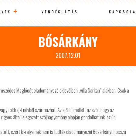
LYEK
VENDÉGLÁTÁS
KAPCSOLA
BŐSÁRKÁNY
2007.12.01
zomszédos Maglócát eladományozó oklevélben „villa Sarkan” alakban. Csak a
agy földrajzi névből származhat. Az előbbi mellett az szól, hogy az
y Frigyes által lejegyzett szájhagyomány alapján gondolhatunk: az ún.
tott, ezért ki-rályainak nem is tudták eladományozni Bosárkányt hosszú