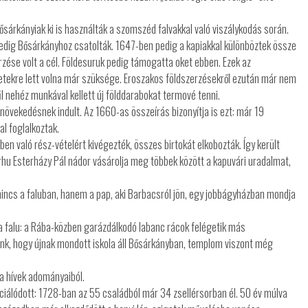
sárkányiak ki is használták a szomszéd falvakkal való viszálykodás során.
pedig Bősárkányhoz csatolták. 1647-ben pedig a kapiakkal különböztek össze
rzése volt a cél. Földesuruk pedig támogatta oket ebben. Ezek az
tekre lett volna már szüksége. Eroszakos földszerzésekről ezután már nem
 nehéz munkával kellett új földdarabokat termové tenni.
övekedésnek indult. Az 1660-as összeírás bizonyítja is ezt: már 19
al foglalkoztak.
 való rész-vételért kivégezték, összes birtokát elkobozták. Így került
hu Esterházy Pál nádor vásárolja meg többek között a kapuvári uradalmat,
ncs a faluban, hanem a pap, aki Barbacsról jön, egy jobbágyházban mondja
 falu: a Rába-közben garázdálkodó labanc rácok felégetik más
lünk, hogy újnak mondott iskola áll Bősárkányban, templom viszont még
a hívek adományaiból.
iálódott: 1728-ban az 55 családból már 34 zsellérsorban él. 50 év múlva