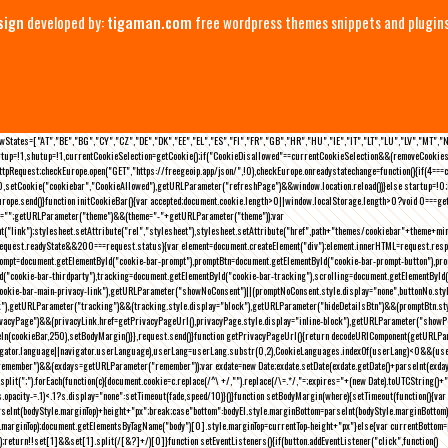
sign
developed by:
tigaman.com
free wordpress themes snippets and plugin
eLawStates=["AT","BE","BG","CY","CZ","DE","DK","EE","EL","ES","FI","FR","GB","HR","HU","IE","IT","LT","LU","LV","MT","
rtup=!1,shutup=!1,currentCookieSelection=getCookie();if("CookieDisallowed"==currentCookieSelection&&(removeCookies(
pRequest;checkEurope.open("GET","https://freegeoip.app/json/",!0),checkEurope.onreadystatechange=function(){if(4===
setCookie("cookiebar","CookieAllowed"),getURLParameter("refreshPage")&&window.location.reload())}else startup=!0;ini
kEurope.send()}function initCookieBar(){var accepted;document.cookie.length>0||window.localStorage.length>0?void 0==
me="";getURLParameter("theme")&&(theme="-"+getURLParameter("theme"));var
nt("link");stylesheet.setAttribute("rel","stylesheet"),stylesheet.setAttribute("href",path+"themes/cookiebar"+theme+mi
request.readyState&&200===request.status){var element=document.createElement("div");element.innerHTML=request.resp
prompt=document.getElementById("cookie-bar-prompt"),promptBtn=document.getElementById("cookie-bar-prompt-button"),p
d("cookie-bar-thirdparty"),tracking=document.getElementById("cookie-bar-tracking"),scrolling=document.getElementById
cookie-bar-main-privacy-link"),getURLParameter("showNoConsent")||(promptNoConsent.style.display="none",buttonNo.st
ck"),getURLParameter("tracking")&&(tracking.style.display="block"),getURLParameter("hideDetailsBtn")&&(promptBtn.sty
privacyPage")&&(privacyLink.href=getPrivacyPageUrl(),privacyPage.style.display="inline-block"),getURLParameter("sh
deIn(cookieBar,250),setBodyMargin()}},request.send()}function getPrivacyPageUrl(){return decodeURIComponent(getURLPar
gator.language||navigator.userLanguage),userLang=userLang.substr(0,2),CookieLanguages.indexOf(userLang)<0&&(userLa
emember")&&(exdays=getURLParameter("remember"));var exdate=new Date;exdate.setDate(exdate.getDate()+parseInt(exdays
(";").forEach(function(c){document.cookie=c.replace(/^\ +/,"").replace(/\=.*/,"=;expires="+(new Date).toUTCString()+";pat
(){(s.opacity-=.1)<.1?s.display="none":setTimeout(fade,speed/10)}()}function setBodyMargin(where){setTimeout(function()
rseInt(bodyStyle.marginTop)+height+"px";break;case"bottom":bodyEl.style.marginBottom=parseInt(bodyStyle.marginBottom
le.marginTop);document.getElementsByTagName("body")[0].style.marginTop=currentTop-height+"px"}else{var currentBotto
return!!set[1]&&set[1].split(/[&?]+/)[0]}function setEventListeners(){if(button.addEventListener("click",function()