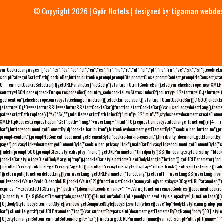
© Copyright 2026 |
Győr Hotels
| designed by:
tigaman webde
var CookieLanguages=["ca","cs","da","de","el","en","es","fr","hu","it","nl","pl","pt","ro","ru","se","sk","sl"],cooki
scriptPath=getScriptPath(),cookieBar,button,buttonNo,prompt,promptBtn,promptClose,promptContent,promptNoConsent,sta
0===currentCookieSelection)if(getURLParameter("noGeoIp"))startup=!0,initCookieBar();else{var checkEurope=new XMLHtt
country=JSON.parse(checkEurope.responseText).country_code;cookieLawStates.indexOf(country)>-1?startup=!0:(shutup=!0,
geolocation"),checkEurope.onreadystatechange=function(){},checkEurope.abort(),startup=!0,initCookieBar()},1500);chec
(startup=!0),!0===startup&&!1===shutup&&startCookieBar()}function startCookieBar(){var userLang=detectLang(),the
path=scriptPath.replace(/[^\/]*$/,""),minified=scriptPath.indexOf(".min")>-1?".min":"",stylesheet=document.createEleme
XMLHttpRequest;request.open("GET",path+"lang/"+userLang+".html",!0),request.onreadystatechange=function(){if(4===
bar"),button=document.getElementById("cookie-bar-button"),buttonNo=document.getElementById("cookie-bar-button-no"),
prompt-content"),promptNoConsent=document.getElementById("cookie-bar-no-consent"),thirdparty=document.getElementByI
page"),privacyLink=document.getElementById("cookie-bar-privacy-link"),mainBarPrivacyLink=document.getElementById("
(fadeIn(prompt,500),promptClose.style.display="none"),getURLParameter("thirdparty")&&(thirdparty.style.display="blo
(cookieBar.style.top=0,setBodyMargin("top")):(cookieBar.style.bottom=0,setBodyMargin("bottom")),getURLParameter("
(mainBarPrivacyLink.href=getPrivacyPageUrl(),mainBarPrivacyLink.style.display="inline-block"),setEventListeners(),fa
1))return path}function detectLang(){var userLang=getURLParameter("forceLang");return!1===userLang&&(userLang=navi
null==cookieValue?void 0:decodeURI(cookieValue[2])}function setCookie(name,value){var exdays=30;getURLParameter("r
expires="+exdate.toUTCString()+";path=/");document.cookie=name+"="+cValue}function removeCookies(){document.cookie.split
((s.opacity-=-.1)>.9)&&setTimeout(fade,speed/10)}()}function fadeOut(el,speed){var s=el.style;s.opacity=1,function fade
[0],bodyStyle=bodyEl.currentStyle||window.getComputedStyle(bodyEl);switch(where){case"top":bodyEl.style.marginTop=pa
bar").clientHeight;if(getURLParameter("top")){var currentTop=parseInt(document.getElementsByTagName("body")[0].sty
[0].style.marginBottom=currentBottom-height+"px"}}function getURLParameter(name){var set=scriptPath.split(name+"=");