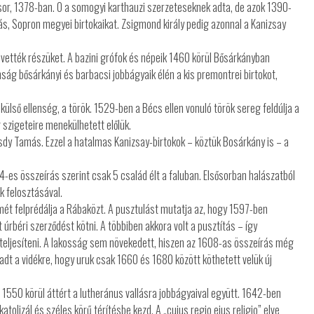
t sor, 1378-ban. O a somogyi karthauzi szerzeteseknek adta, de azok 1390-
ás, Sopron megyei birtokaikat. Zsigmond király pedig azonnal a Kanizsay
kivették részüket. A bazini grófok és népeik 1460 körül Bősárkányban
ság bősárkányi és barbacsi jobbágyaik élén a kis premontrei birtokot,
külső ellenség, a török. 1529-ben a Bécs ellen vonuló török sereg feldúlja a
 szigeteire menekülhetett előlük.
sdy Tamás. Ezzel a hatalmas Kanizsay-birtokok – köztük Bosárkány is – a
4-es összeírás szerint csak 5 család élt a faluban. Elsősorban halászatból
ek felosztásával.
mét felprédálja a Rábaközt. A pusztulást mutatja az, hogy 1597-ben
 úrbéri szerződést kötni. A többiben akkora volt a pusztítás – így
 teljesíteni. A lakosság sem növekedett, hiszen az 1608-as összeírás még
dt a vidékre, hogy uruk csak 1660 és 1680 között köthetett velük új
 1550 körül áttért a lutheránus vallásra jobbágyaival együtt. 1642-ben
tolizál és széles körű térítésbe kezd. A „cuius regio eius religio” elve