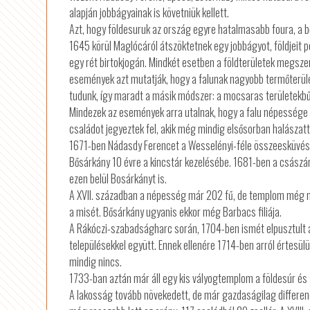
alapján jobbágyainak is követniük kellett.
Azt, hogy földesuruk az ország egyre hatalmasabb foura, a bő
1645 körül Maglócáról átszöktetnek egy jobbágyot, földjeit 
egy rét birtokjogán. Mindkét esetben a földterületek megsze
események azt mutatják, hogy a falunak nagyobb termőterüle
tudunk, így maradt a másik módszer: a mocsaras területekbűl
Mindezek az események arra utalnak, hogy a falu népessége n
családot jegyeztek fel, akik még mindig elsősorban halászatt
1671-ben Nádasdy Ferencet a Wesselényi-féle összeesküvésben
Bősárkány 10 évre a kincstár kezelésébe. 1681-ben a császár
ezen belül Bosárkányt is.
A XVII. században a népesség már 202 fű, de templom még ni
a misét. Bősárkány ugyanis ekkor még Barbacs filiája.
A Rákóczi-szabadságharc során, 1704-ben ismét elpusztult a
településekkel együtt. Ennek ellenére 1714-ben arról értesü
mindig nincs.
1733-ban aztán már áll egy kis vályogtemplom a földesúr és 
A lakosság tovább növekedett, de már gazdaságilag differenc