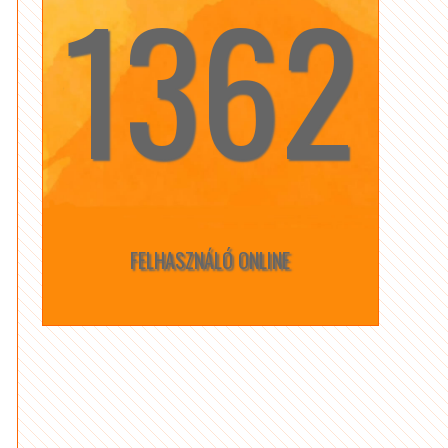
1362
☆
☆
FELHASZNÁLÓ ONLINE