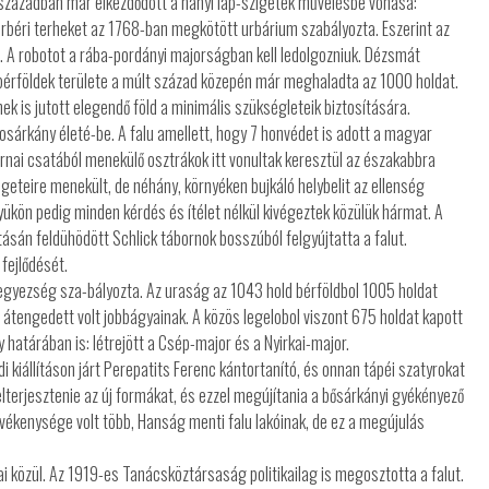
I. században már elkezdődött a hanyi láp-szigetek művelésbe vonása:
 úrbéri terheket az 1768-ban megkötött urbárium szabályozta. Eszerint az
d. A robotot a rába-pordányi majorságban kell ledolgozniuk. Dézsmát
tu bérföldek területe a múlt század közepén már meghaladta az 1000 holdat.
 is jutott elegendő föld a minimális szükségleteik biztosítására.
árkány életé-be. A falu amellett, hogy 7 honvédet is adott a magyar
rnai csatából menekülő osztrákok itt vonultak keresztül az északabbra
igeteire menekült, de néhány, környéken bujkáló helybelit az ellenség
yükön pedig minden kérdés és ítélet nélkül kivégeztek közülük hármat. A
sán feldühödött Schlick tábornok bosszúból felgyújtatta a falut.
 fejlődését.
i egyezség sza-bályozta. Az uraság az 1043 hold bérföldbol 1005 holdat
 átengedett volt jobbágyainak. A közös legelobol viszont 675 holdat kapott
határában is: létrejött a Csép-major és a Nyirkai-major.
i kiállításon járt Perepatits Ferenc kántortanító, és onnan tápéi szatyrokat
lterjesztenie az új formákat, és ezzel megújítania a bősárkányi gyékényező
evékenysége volt több, Hanság menti falu lakóinak, de ez a megújulás
iai közül. Az 1919-es Tanácsköztársaság politikailag is megosztotta a falut.