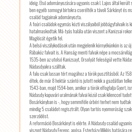
ideig. Első adományozására ugyanis csak I. Lajos által kerül
ben egyéb somogyi birtokra cserélték a távoli Sárkányt és m
család tagjainak adományozta.
A foúri családok egymás közti viszályaiból jobbágyfalvaik is 
hatalmaskodtak. Má-tyás halála után viszont a Kanizsai rokon
Maglócát égetik fel.
A belső viszálykodások után megjelenik környékünkön is az új 
Rábaköz falvait is. A Hanság menti falvak népe a mocsárvilág
1535-ben az utolsó Kanizsayt, Orsolyát feleségül vette Náda
Nádasdyakra szálltak.
A falu csak lassan tért magához a török pusztításból. Az 158
éltek, de már 8 hektár szántó is jutott nekik a gazdátlan telk
1543-ban, majd 1594-ben, amikor a török elfoglalja Gyort, is
Nádasdy kapuvári uralmának falvai közül csak kilenccel tudott
Bosárkányban is -, hogy semmiféle úrbéri terhet nem tudtak
mindig 5 családot regisztrált. Olyan tartós nyomorúság szaka
szerződést.
A reformáció Bosárkányt is elérte. A Nádasdy család ugyanis
viszont Nádasdy Ferenc, apósa, Esterházy Miklós hatására reka