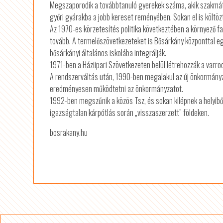
Megszaporodik a továbbtanuló gyerekek száma, akik szakmá
győri gyárakba a jobb kereset reményében. Sokan el is költöz
Az 1970-es körzetesítés politika következtében a környező fal
tovább. A termelőszövetkezeteket is Bősárkány központtal eg
bősárkányi általános iskolába integrálják.
1971-ben a Háziipari Szövetkezeten belül létrehozzák a varro
A rendszerváltás után, 1990-ben megalakul az új önkormányza
eredményesen működtetni az önkormányzatot.
1992-ben megszűnik a közös Tsz, és sokan kilépnek a helyibő
igazságtalan kárpótlás során „visszaszerzett” földeken.
bosrakany.hu