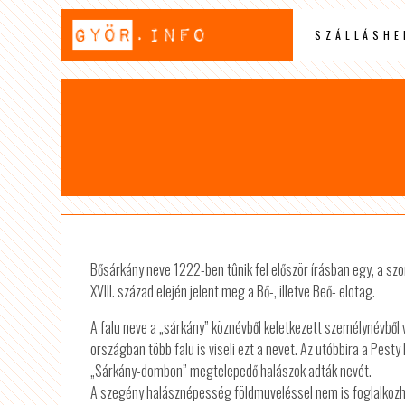
SZÁLLÁSHE
Bősárkány neve 1222-ben tûnik fel először írásban egy, a s
XVIII. század elején jelent meg a Bő-, illetve Beő- elotag.
A falu neve a „sárkány” köznévből keletkezett személynévből v
országban több falu is viseli ezt a nevet. Az utóbbira a Pest
„Sárkány-dombon” megtelepedő halászok adták nevét.
A szegény halásznépesség földmuveléssel nem is foglalkozha