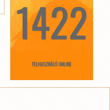
1422
☆
☆
FELHASZNÁLÓ ONLINE