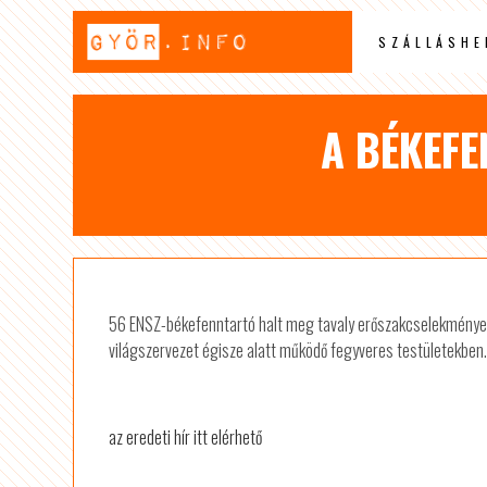
SZÁLLÁSHE
A BÉKEF
56 ENSZ-békefenntartó halt meg tavaly erőszakcselekmények
világszervezet égisze alatt működő fegyveres testületekben
az eredeti hír itt elérhető