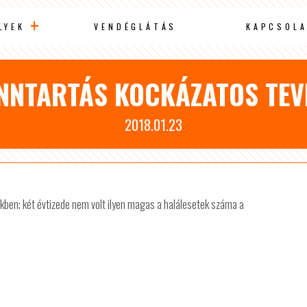
LYEK
VENDÉGLÁTÁS
KAPCSOLA
ENNTARTÁS KOCKÁZATOS TEV
2018.01.23
ben; két évtizede nem volt ilyen magas a halálesetek száma a
.